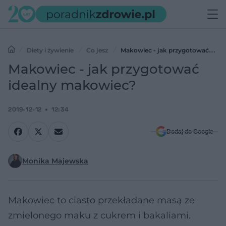
Diety i żywienie
Co jesz
Makowiec - jak przygotować
idealny makowiec?
Makowiec - jak przygotować
idealny makowiec?
2019-12-12
12:34
Dodaj do Google
Monika Majewska
Makowiec to ciasto przekładane masą ze
zmielonego maku z cukrem i bakaliami.