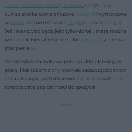
orzechy włoskie
,
orzechy laskowe
, smażona w
cukrze skórka pomarańczowa,
rodzynki
wymoczone
w
rumie
. Można też dodać
migdały
, pokrojone
figi
.
Jeśli makowiec będą jeść tylko dorośli, masę można
wzbogacić kieliszkiem rumu lub
wiśniami
z nalewki
(bez pestek).
W sprzedaży są makowe półprodukty ułatwiające
pracę. Mak już zmielony pozwala zaoszczędzić sporo
czasu. Kupując go, trzeba koniecznie sprawdzić na
torebce datę przydatności do spożycia.