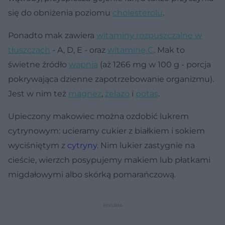
się do obniżenia poziomu
cholesterolu
.
Ponadto mak zawiera
witaminy rozpuszczalne w
tłuszczach
- A, D, E - oraz
witaminę C
. Mak to
świetne źródło
wapnia
(aż 1266 mg w 100 g - porcja
pokrywająca dzienne zapotrzebowanie organizmu).
Jest w nim też
magnez
,
żelazo
i
potas
.
Upieczony makowiec można ozdobić lukrem
cytrynowym: ucieramy cukier z białkiem i sokiem
wyciśniętym z
cytryny
. Nim lukier zastygnie na
cieście, wierzch posypujemy makiem lub płatkami
migdałowymi albo skórką pomarańczową.