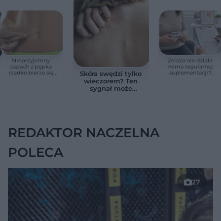
Nieprzyjemny
Żelazo nie działa
zapach z pępka
mimo regularnej
rzadko bierze się
suplementacji?
Skóra swędzi tylko
znikąd. Jeden objaw
Przyczyna może
wieczorem? Ten
zmienia wszystko
ukrywać się w
sygnał może
jelitach
wskazywać na
chorobę, która długo
nie daje objawów
REDAKTOR NACZELNA
POLECA
27