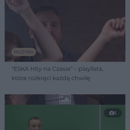
MUZYKA
"ESKA Hity na Czasie" – playlista,
która rozkręci każdą chwilę
5