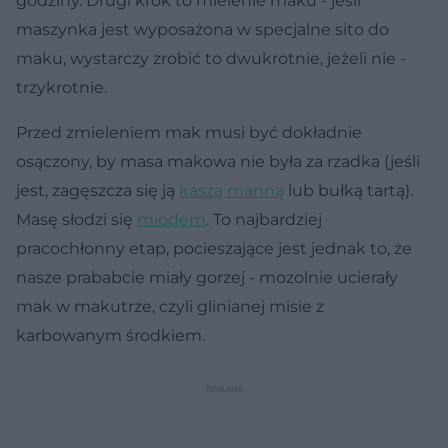
godziny. Drugi krok to mielenie maku - jeśli
maszynka jest wyposażona w specjalne sito do
maku, wystarczy zrobić to dwukrotnie, jeżeli nie -
trzykrotnie.
Przed zmieleniem mak musi być dokładnie
osączony, by masa makowa nie była za rzadka (jeśli
jest, zagęszcza się ją
kaszą manną
lub bułką tartą).
Masę słodzi się
miodem
. To najbardziej
pracochłonny etap, pocieszające jest jednak to, że
nasze prababcie miały gorzej - mozolnie ucierały
mak w makutrze, czyli glinianej misie z
karbowanym środkiem.