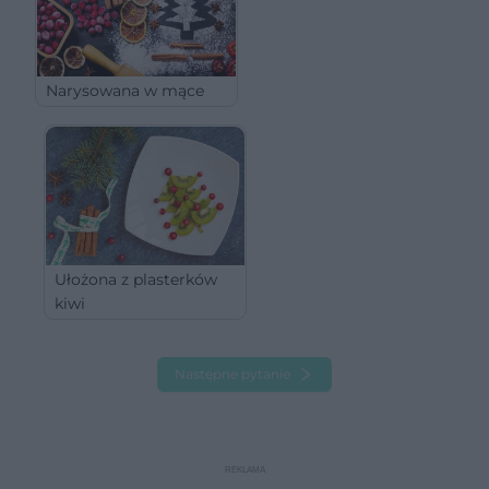
Narysowana w mące
Ułożona z plasterków
kiwi
Następne pytanie