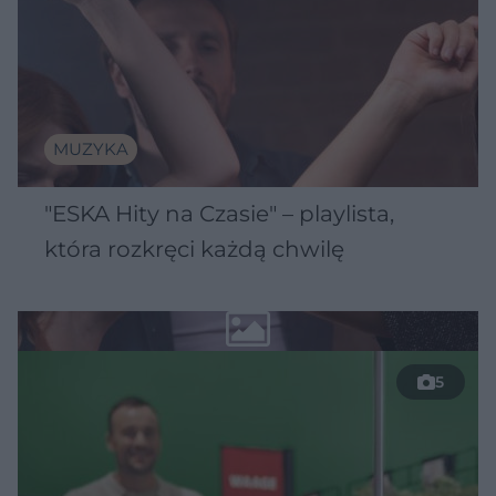
MUZYKA
"ESKA Hity na Czasie" – playlista,
która rozkręci każdą chwilę
5