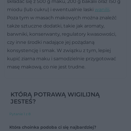
składać się z 500 g maku, 200 g bakalii oraz 150 g
miodu (lub cukru) i ewentualnie laski
wanilii
.
Poza tym w masach makowych można znaleźć
także sztuczne dodatki, takie jak aromaty,
barwniki, konserwanty, regulatory kwasowości,
czy inne środki nadające jej pożądaną
konsystencję i smak. W związku z tym, lepiej
kupić ziarna maku i samodzielnie przygotować
masę makową, co nie jest trudne.
KTÓRĄ POTRAWĄ WIGILIJNĄ
JESTEŚ?
Pytanie 1 z 8
Która choinka podoba ci się najbardziej?