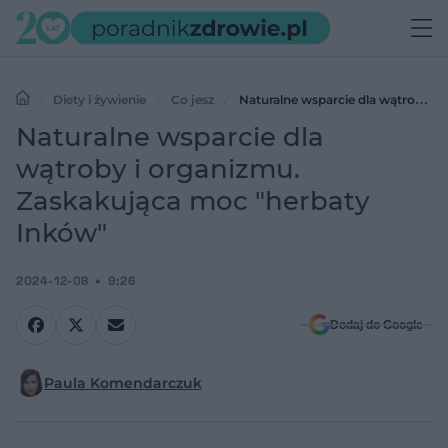
Diety i żywienie
Co jesz
Naturalne wsparcie dla wątroby i
organizmu. Zaskakująca moc "herbaty Inków"
Naturalne wsparcie dla
wątroby i organizmu.
Zaskakująca moc "herbaty
Inków"
2024-12-08
9:26
Dodaj do Google
Paula Komendarczuk