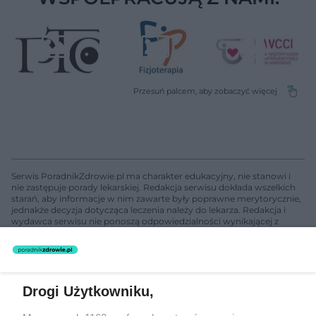
Serwis PoradnikZdrowie.pl ma charakter edukacyjny, nie stanowi i
nie zastępuje porady lekarskiej. Redakcja serwisu dokłada wszelkich
starań, aby informacje w nim zawarte były poprawne merytorycznie,
jednakże decyzja dotycząca leczenia należy do lekarza. Redakcja i
wydawca serwisu nie ponoszą odpowiedzialności wynikającej z
zastosowania informacji zamieszczonych na stronach serwisu, który
nie prowadzi działalności leczniczej polegającej na udzielaniu
świadczeń zdrowotnych w rozumieniu art. 3 ust 1 ustawy o
działalności leczniczej.
Drogi Użytkowniku,
Żaden utwór zamieszczony w serwisie nie może być powielany i