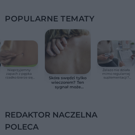
POPULARNE TEMATY
Nieprzyjemny
Żelazo nie działa
zapach z pępka
mimo regularnej
rzadko bierze się
suplementacji?
Skóra swędzi tylko
znikąd. Jeden objaw
Przyczyna może
wieczorem? Ten
zmienia wszystko
ukrywać się w
sygnał może
jelitach
wskazywać na
chorobę, która długo
nie daje objawów
REDAKTOR NACZELNA
POLECA