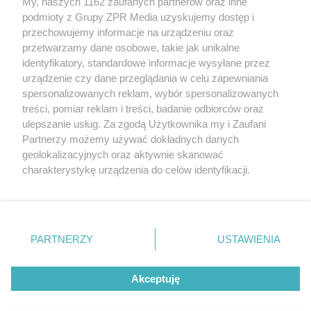
My, naszych 1162 zaufanych partnerów oraz inne
rozpowszechniany lub dalej rozpowszechniany w jakikolwiek sposób
podmioty z Grupy ZPR Media uzyskujemy dostęp i
(w tym także elektroniczny lub mechaniczny) na jakimkolwiek polu
eksploatacji w jakiejkolwiek formie, włącznie z umieszczaniem w
przechowujemy informacje na urządzeniu oraz
Internecie bez pisemnej zgody właściciela praw. Jakiekolwiek użycie
przetwarzamy dane osobowe, takie jak unikalne
lub wykorzystanie utworów w całości lub w części z naruszeniem
identyfikatory, standardowe informacje wysyłane przez
prawa, tzn. bez właściwej zgody, jest zabronione pod groźbą kary i
może być ścigane prawnie.
urządzenie czy dane przeglądania w celu zapewniania
spersonalizowanych reklam, wybór spersonalizowanych
treści, pomiar reklam i treści, badanie odbiorców oraz
ulepszanie usług. Za zgodą Użytkownika my i Zaufani
Partnerzy możemy używać dokładnych danych
geolokalizacyjnych oraz aktywnie skanować
charakterystykę urządzenia do celów identyfikacji.
O nas
Ponieważ cenimy Twoją prywatność, prosimy o zgodę na
korzystanie z tych technologii poprzez kliknięcie
Informacje prawne
„Akceptuję”. Zgoda jest dobrowolna i zawsze możesz ją
zmienić/wycofać klikając przycisk ustawień prywatności
Nasze serwisy
PARTNERZY
USTAWIENIA
znajdujący się w lewym dolnym rogu strony
. Niektóre
© 2026 Grupa ZPR Media
rodzaje przetwarzania danych nie wymagają zgody
Akceptuję
użytkownika, ale masz prawo sprzeciwić się takiemu
przetwarzaniu. Preferencje będą miały zastosowanie tylko
na tej witrynie.