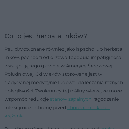
Co to jest herbata Inków?
Pau d'Arco, znane również jako lapacho lub herbata
Inków, pochodzi od drzewa Tabebuia impetiginosa,
występującego głównie w Ameryce Środkowej i
Południowej. Od wieków stosowane jest w
tradycyjnej medycynie ludowej do leczenia różnych
dolegliwości. Zwolennicy tej rośliny wierzą, że może
wspomóc redukcję
stanów zapalnych
, łagodzenie
infekcji oraz ochronę przed
chorobami układu
krążenia
.
Pau d'Arco używa się do leczenia gorączki,
malarii
,