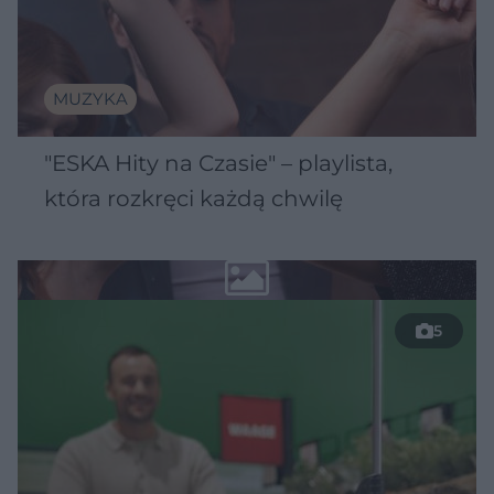
MUZYKA
"ESKA Hity na Czasie" – playlista,
która rozkręci każdą chwilę
5