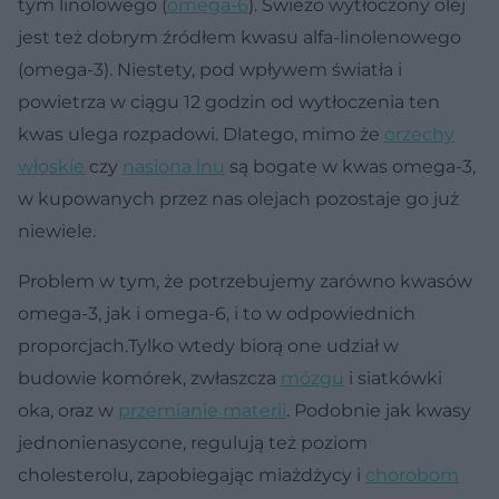
tym linolowego (
omega-6
). Świeżo wytłoczony olej
jest też dobrym źródłem kwasu alfa-linolenowego
(omega-3). Niestety, pod wpływem światła i
powietrza w ciągu 12 godzin od wytłoczenia ten
kwas ulega rozpadowi. Dlatego, mimo że
orzechy
włoskie
czy
nasiona lnu
są bogate w kwas omega-3,
w kupowanych przez nas olejach pozostaje go już
niewiele.
Problem w tym, że potrzebujemy zarówno kwasów
omega-3, jak i omega-6, i to w odpowiednich
proporcjach.Tylko wtedy biorą one udział w
budowie komórek, zwłaszcza
mózgu
i siatkówki
oka, oraz w
przemianie materii
. Podobnie jak kwasy
jednonienasycone, regulują też poziom
cholesterolu, zapobiegając miażdżycy i
chorobom