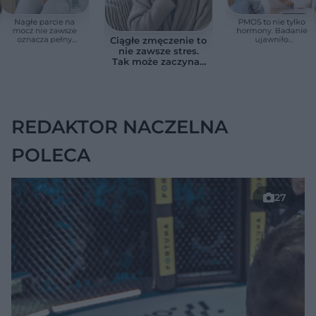
Nagłe parcie na
PMOS to nie tylko
mocz nie zawsze
hormony. Badanie
oznacza pełny
ujawniło
Ciągłe zmęczenie to
pęcherz. Czasem
zaskakujące
nie zawsze stres.
przyczyna jest
zagrożenie dla serca
Tak może zaczynać
poważniejsza
się niedoczynność
tarczycy
REDAKTOR NACZELNA
POLECA
27