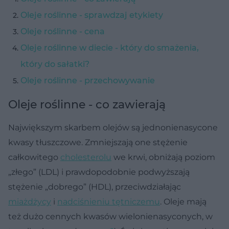
Oleje roślinne - sprawdzaj etykiety
Oleje roślinne - cena
Oleje roślinne w diecie - który do smażenia,
który do sałatki?
Oleje roślinne - przechowywanie
Oleje roślinne - co zawierają
Największym skarbem olejów są jednonienasycone
kwasy tłuszczowe. Zmniejszają one stężenie
całkowitego
cholesterolu
we krwi, obniżają poziom
„złego” (LDL) i prawdopodobnie podwyższają
stężenie „dobrego” (HDL), przeciwdziałając
miażdżycy
i
nadciśnieniu tętniczemu
. Oleje mają
też dużo cennych kwasów wielonienasyconych, w