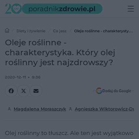
Diety i żywienie
Co jesz
Oleje roślinne - charakterystyka.
Który olej roślinny jest najzdrowszy?
Oleje roślinne -
charakterystyka. Który olej
roślinny jest najzdrowszy?
2020-12-11
9:36
Dodaj do Google
Magdalena Moraszczyk
Agnieszka Wiktorowicz-Du
Olej roślinny to tłuszcz. Ale ten jest wyjątkowo