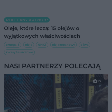
POLECANY ARTYKUŁ:
Oleje, które leczą: 15 olejów o
wyjątkowych właściwościach
omega-3
oleje
NNKT
olej rzepakowy
oliwa
kwasy tłuszczowe
NASI PARTNERZY POLECAJĄ
27