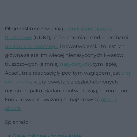
Oleje roślinne
zawierają
nienasycone kwasy
tłuszczowe
(NNKT), które chronią przed chorobami
układu krwionośnego
i nowotworami. I to jest ich
główna zaleta. Im więcej nienasyconych kwasów
tłuszczowych (a mniej
nasyconych
), tym lepiej.
Absolutnie niedościgły pod tym względem jest
olej
rzepakowy
, który powstaje z uszlachetnionych
nasion rzepaku. Badania potwierdzają, że może on
konkurować z uważaną za najzdrowszą
oliwą z
oliwek
.
Spis treści:
Oleje roślinne - co zawierają