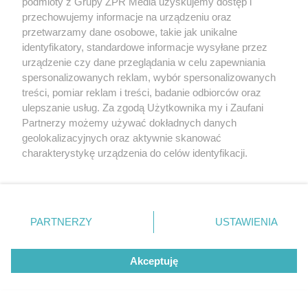
podmioty z Grupy ZPR Media uzyskujemy dostęp i
przechowujemy informacje na urządzeniu oraz
MUZYKA
przetwarzamy dane osobowe, takie jak unikalne
identyfikatory, standardowe informacje wysyłane przez
urządzenie czy dane przeglądania w celu zapewniania
"ESKA Hity na Czasie" – playlista,
spersonalizowanych reklam, wybór spersonalizowanych
która rozkręci każdą chwilę
treści, pomiar reklam i treści, badanie odbiorców oraz
ulepszanie usług. Za zgodą Użytkownika my i Zaufani
Partnerzy możemy używać dokładnych danych
geolokalizacyjnych oraz aktywnie skanować
charakterystykę urządzenia do celów identyfikacji.
Ponieważ cenimy Twoją prywatność, prosimy o zgodę na
5
korzystanie z tych technologii poprzez kliknięcie
„Akceptuję”. Zgoda jest dobrowolna i zawsze możesz ją
zmienić/wycofać klikając przycisk ustawień prywatności
PARTNERZY
USTAWIENIA
znajdujący się w lewym dolnym rogu strony
. Niektóre
rodzaje przetwarzania danych nie wymagają zgody
Akceptuję
użytkownika, ale masz prawo sprzeciwić się takiemu
przetwarzaniu. Preferencje będą miały zastosowanie tylko
na tej witrynie.