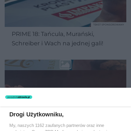
TEKST SPONSOROWANY
PRIME 18: Tańcula, Murański,
Schreiber i Wach na jednej gali!
Drogi Użytkowniku,
My, naszych 1162 zaufanych partnerów oraz inne