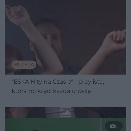
MUZYKA
"ESKA Hity na Czasie" – playlista,
która rozkręci każdą chwilę
5