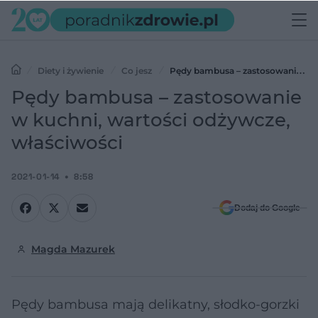
Diety i żywienie
Co jesz
Pędy bambusa – zastosowanie w
kuchni, wartości odżywcze, właściwości
Pędy bambusa – zastosowanie
w kuchni, wartości odżywcze,
właściwości
2021-01-14
8:58
Dodaj do Google
Magda Mazurek
Pędy bambusa mają delikatny, słodko-gorzki