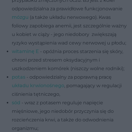
przypadku zmęczonych oczu. B3 jest z kolei
odpowiedzialna za prawidłowe funkcjonowanie
mózgu
(a także układu nerwowego). Kwas
foliowy zapobiega anemii, jest szczególnie ważny
u kobiet w ciąży - jego niedobory zwiększają
ryzyko wystąpienia wad cewy nerwowej u płodu;
witaminę E
- opóźnia proces starzenia się skóry,
chroni przed stresem oksydacyjnym i
uszkodzeniem komórek (niszczy wolne rodniki);
potas
- odpowiedzialny za poprawną pracę
układu krwionośnego
, pomagający w regulacji
ciśnienia tętniczego,
sód
- wraz z potasem reguluje napięcie
mięśniowe, jego niedobór przyczynia się do
rozcieńczenia krwi, a także do odwodnienia
organizmu;