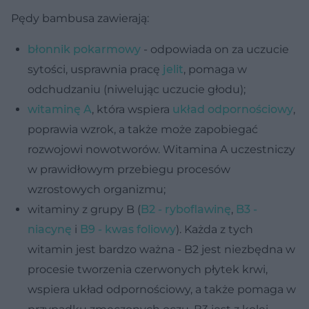
Pędy bambusa zawierają:
błonnik pokarmowy
- odpowiada on za uczucie
sytości, usprawnia pracę
jelit
, pomaga w
odchudzaniu (niwelując uczucie głodu);
witaminę A
, która wspiera
układ odpornościowy
,
poprawia wzrok, a także może zapobiegać
rozwojowi nowotworów. Witamina A uczestniczy
w prawidłowym przebiegu procesów
wzrostowych organizmu;
witaminy z grupy B (
B2 - ryboflawinę
,
B3 -
niacynę
i
B9 - kwas foliowy
). Każda z tych
witamin jest bardzo ważna - B2 jest niezbędna w
procesie tworzenia czerwonych płytek krwi,
wspiera układ odpornościowy, a także pomaga w