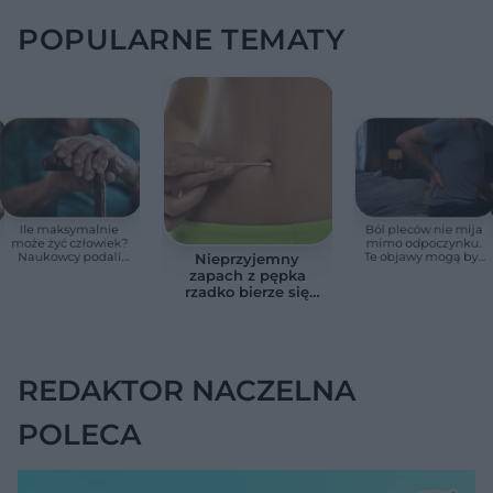
POPULARNE TEMATY
Ile maksymalnie
Ból pleców nie mija
może żyć człowiek?
mimo odpoczynku.
Naukowcy podali
Te objawy mogą być
Nieprzyjemny
zaskakującą liczbę
sygnałem raka
zapach z pępka
rzadko bierze się
znikąd. Jeden objaw
zmienia wszystko
REDAKTOR NACZELNA
POLECA