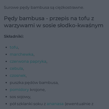
Surowe pędy bambusa są ciężkostrawne.
Pędy bambusa - przepis na tofu z
warzywami w sosie słodko-kwaśnym
Składniki:
tofu
,
marchewka
,
czerwona papryka
,
cebula
,
czosnek
,
puszka pędów bambusa,
pomidory
krojone,
sos sojowy,
pół szklanki soku z
ananasa
(ewentualnie z