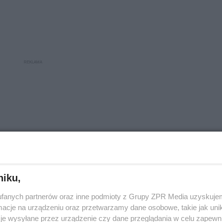
niku,
fanych partnerów oraz inne podmioty z Grupy ZPR Media uzyskujem
cje na urządzeniu oraz przetwarzamy dane osobowe, takie jak unika
lna XXI wieku
je wysyłane przez urządzenie czy dane przeglądania w celu zapewn