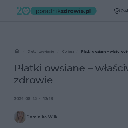
Ćwi
Diety i żywienie
Co jesz
Płatki owsiane – właściwo
Płatki owsiane – właśc
zdrowie
2021-08-12
12:18
Dominika Wilk