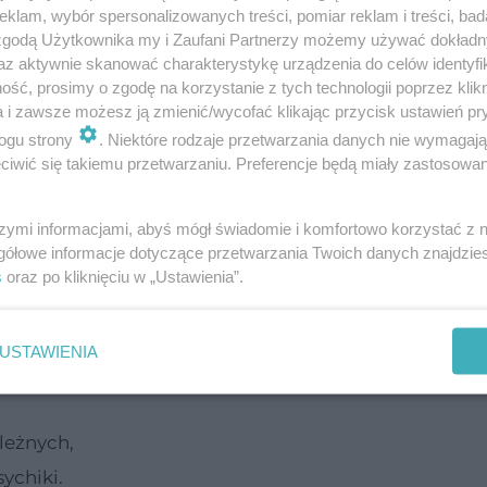
klam, wybór spersonalizowanych treści, pomiar reklam i treści, bad
 zgodą Użytkownika my i Zaufani Partnerzy możemy używać dokład
ała przebadana naukowo pod kątem właściwości
az aktywnie skanować charakterystykę urządzenia do celów identyfi
 i klinicznych, i która ma potwierdzony badaniam
ść, prosimy o zgodę na korzystanie z tych technologii poprzez klikn
a i zawsze możesz ją zmienić/wycofać klikając przycisk ustawień pr
eko wykraczający poza „normalne” jedzenie.
ogu strony
. Niektóre rodzaje przetwarzania danych nie wymagaj
iwić się takiemu przetwarzaniu. Preferencje będą miały zastosowanie
właściwości zdrowotne, zaliczone zostały właśnie 
szymi informacjami, abyś mógł świadomie i komfortowo korzystać z
gółowe informacje dotyczące przetwarzania Twoich danych znajdzi
s
oraz po kliknięciu w „Ustawienia”.
USTAWIENIA
rób,
leżnych,
ychiki.