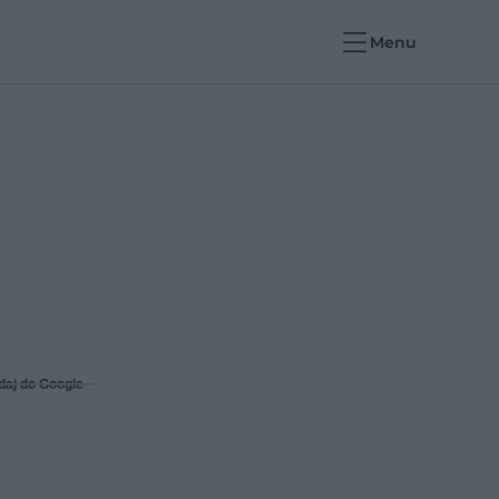
Menu
a
daj do Google