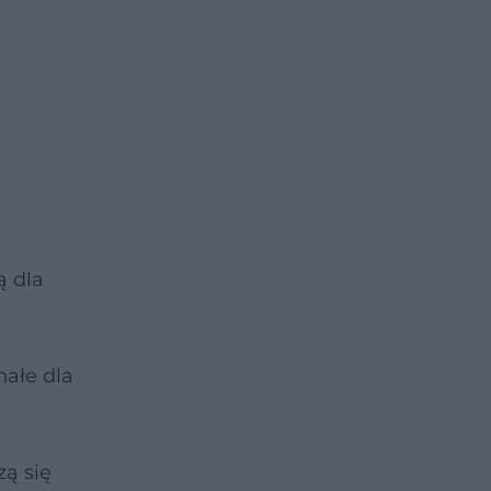
ą dla
nałe dla
zą się