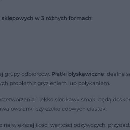
h sklepowych w 3 różnych formach
:
nej grupy odbiorców.
Płatki błyskawiczne
idealne s
cych problem z gryzieniem lub połykaniem.
przetworzenia i lekko słodkawy smak, będą dosko
stawa owsianki czy czekoladowych ciastek.
 o największej ilości wartości odżywczych, przydad