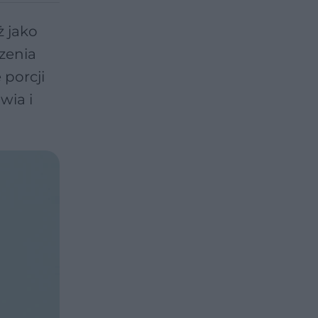
ż jako
zenia
 porcji
wia i