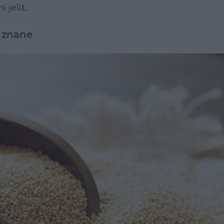
jelit.
j znane