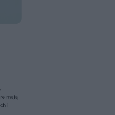
y
óre mają
ych
i