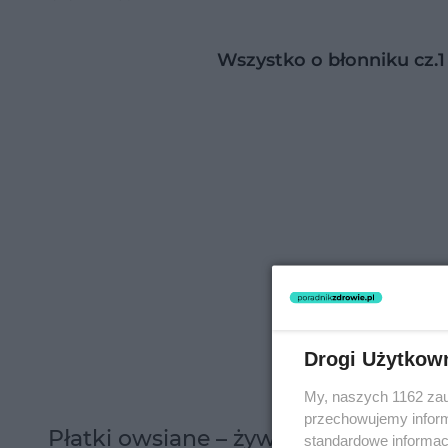
Wszystko o błonniku cz.1
Drogi Użytkow
My, naszych 1162 zau
przechowujemy informa
Płatki owsiane – żywność funkcjona
standardowe informac