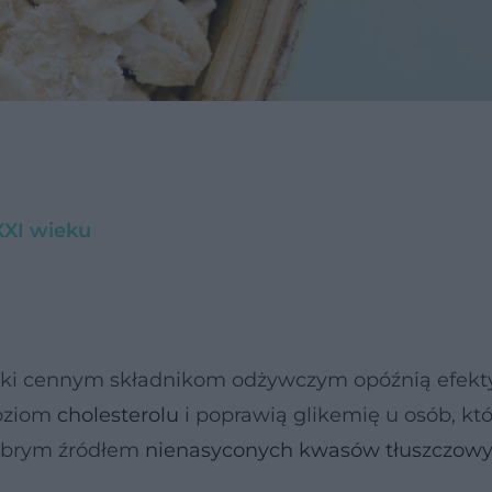
XXI wieku
ięki cennym składnikom odżywczym opóźnią efekt
poziom
cholesterolu
i poprawią glikemię u osób, kt
dobrym źródłem
nienasyconych kwasów tłuszczow