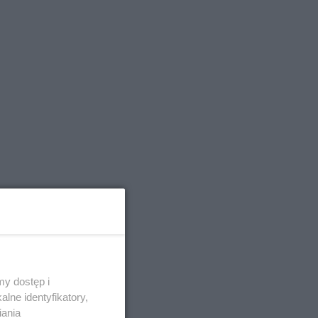
y dostęp i
lne identyfikatory,
iania