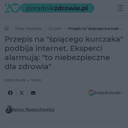
Diety i żywienie
Co jesz
Przepis na "śpiącego kurczaka"
podbija internet. Eksperci alarmują: "to niebezpieczne dla zdrowia"
Przepis na "śpiącego kurczaka"
podbija internet. Eksperci
alarmują: "to niebezpieczne
dla zdrowia"
2022-09-26
13:42
Dodaj do Google
Anna Tłustochowicz