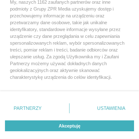
My, naszych 1162 zaufanych partnerów oraz inne
rozpowszechniany lub dalej rozpowszechniany w jakikolwiek sposób
podmioty z Grupy ZPR Media uzyskujemy dostęp i
(w tym także elektroniczny lub mechaniczny) na jakimkolwiek polu
eksploatacji w jakiejkolwiek formie, włącznie z umieszczaniem w
przechowujemy informacje na urządzeniu oraz
Internecie bez pisemnej zgody właściciela praw. Jakiekolwiek użycie
przetwarzamy dane osobowe, takie jak unikalne
lub wykorzystanie utworów w całości lub w części z naruszeniem
identyfikatory, standardowe informacje wysyłane przez
prawa, tzn. bez właściwej zgody, jest zabronione pod groźbą kary i
może być ścigane prawnie.
urządzenie czy dane przeglądania w celu zapewniania
spersonalizowanych reklam, wybór spersonalizowanych
treści, pomiar reklam i treści, badanie odbiorców oraz
ulepszanie usług. Za zgodą Użytkownika my i Zaufani
Partnerzy możemy używać dokładnych danych
geolokalizacyjnych oraz aktywnie skanować
charakterystykę urządzenia do celów identyfikacji.
O nas
Ponieważ cenimy Twoją prywatność, prosimy o zgodę na
korzystanie z tych technologii poprzez kliknięcie
Informacje prawne
„Akceptuję”. Zgoda jest dobrowolna i zawsze możesz ją
zmienić/wycofać klikając przycisk ustawień prywatności
Nasze serwisy
PARTNERZY
USTAWIENIA
znajdujący się w lewym dolnym rogu strony
. Niektóre
© 2026 Grupa ZPR Media
rodzaje przetwarzania danych nie wymagają zgody
Akceptuję
użytkownika, ale masz prawo sprzeciwić się takiemu
przetwarzaniu. Preferencje będą miały zastosowanie tylko