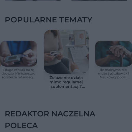
POPULARNE TEMATY
Długo czekali na tę
Ile maksymalnie
decyzję. Ministerstwo
może żyć człowiek?
rozszerza refundację
Naukowcy podali
Żelazo nie działa
pomp insulinowych
zaskakującą liczbę
mimo regularnej
suplementacji?
Przyczyna może
ukrywać się w
jelitach
REDAKTOR NACZELNA
POLECA