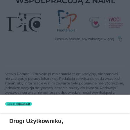
WSPÓŁPRACUJĄ Z NAMI:
Serwis PoradnikZdrowie.pl ma charakter edukacyjny, nie stanowi i
nie zastępuje porady lekarskiej. Redakcja serwisu dokłada wszelkich
starań, aby informacje w nim zawarte były poprawne merytorycznie,
jednakże decyzja dotycząca leczenia należy do lekarza. Redakcja i
wydawca serwisu nie ponoszą odpowiedzialności wynikającej z
zastosowania informacji zamieszczonych na stronach serwisu, który
nie prowadzi działalności leczniczej polegającej na udzielaniu
świadczeń zdrowotnych w rozumieniu art. 3 ust 1 ustawy o
działalności leczniczej.
Drogi Użytkowniku,
Żaden utwór zamieszczony w serwisie nie może być powielany i