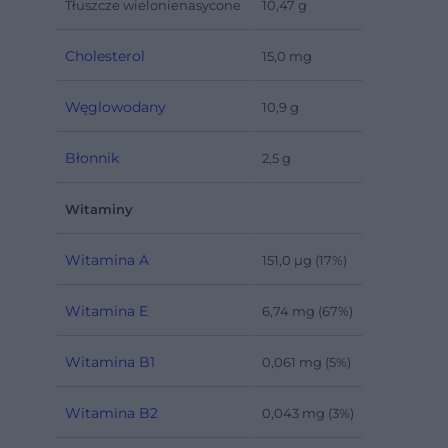
Tłuszcze wielonienasycone
10,47 g
Cholesterol
15,0 mg
Węglowodany
10,9 g
Błonnik
2,5 g
Witaminy
Witamina A
151,0 µg (17%)
Witamina E
6,74 mg (67%)
Witamina B1
0,061 mg (5%)
Witamina B2
0,043 mg (3%)