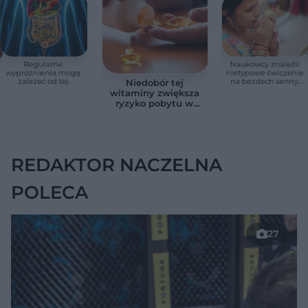
Regularne
Naukowcy znaleźli
wypróżnienia mogą
nietypowe ćwiczenie
zależeć od tej
na bezdech senny.
Niedobór tej
witaminy. Odkrycie
Efekty zaskoczyły
witaminy zwiększa
zaskoczyło
badaczy
ryzyko pobytu w
naukowców
szpitalu. Badanie
objęło 36 tys. osób
REDAKTOR NACZELNA
POLECA
27