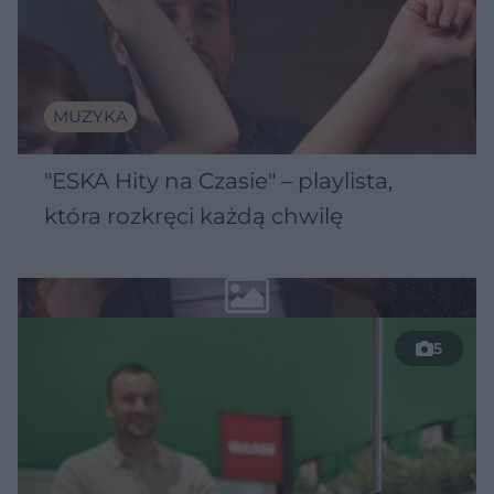
MUZYKA
"ESKA Hity na Czasie" – playlista,
która rozkręci każdą chwilę
5