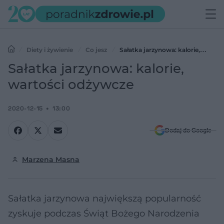
Diety i żywienie
Co jesz
Sałatka jarzynowa: kalorie,
wartości odżywcze
Sałatka jarzynowa: kalorie,
wartości odżywcze
2020-12-15
13:00
Dodaj do Google
Marzena Masna
Sałatka jarzynowa największą popularność
zyskuje podczas Świąt Bożego Narodzenia