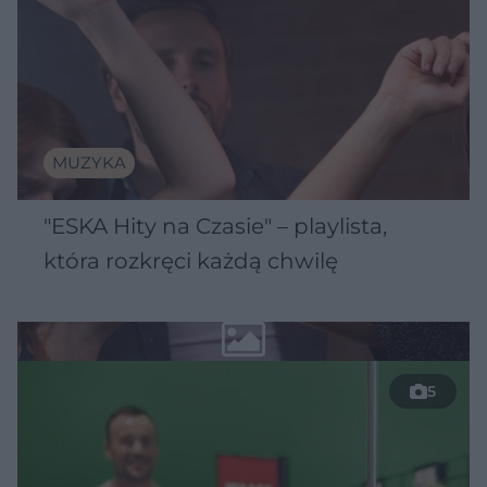
MUZYKA
"ESKA Hity na Czasie" – playlista,
która rozkręci każdą chwilę
5