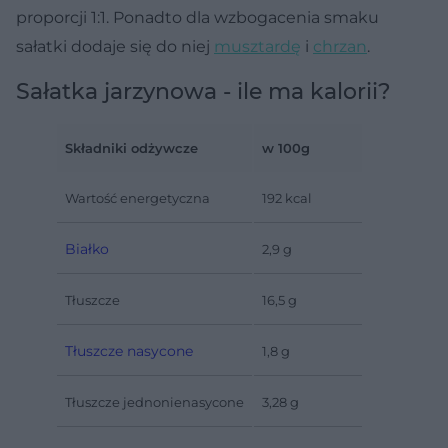
proporcji 1:1. Ponadto dla wzbogacenia smaku
sałatki dodaje się do niej
musztardę
i
chrzan
.
Sałatka jarzynowa - ile ma kalorii?
Składniki odżywcze
w 100g
Wartość energetyczna
192 kcal
Białko
2,9 g
Tłuszcze
16,5 g
Tłuszcze nasycone
1,8 g
Tłuszcze jednonienasycone
3,28 g