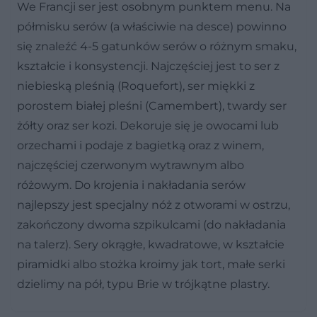
We Francji ser jest osobnym punktem menu. Na
półmisku serów (a właściwie na desce) powinno
się znaleźć 4-5 gatunków serów o różnym smaku,
kształcie i konsystencji. Najczęściej jest to ser z
niebieską pleśnią (Roquefort), ser miękki z
porostem białej pleśni (Camembert), twardy ser
żółty oraz ser kozi. Dekoruje się je owocami lub
orzechami i podaje z bagietką oraz z winem,
najczęściej czerwonym wytrawnym albo
różowym. Do krojenia i nakładania serów
najlepszy jest specjalny nóż z otworami w ostrzu,
zakończony dwoma szpikulcami (do nakładania
na talerz). Sery okrągłe, kwadratowe, w kształcie
piramidki albo stożka kroimy jak tort, małe serki
dzielimy na pół, typu Brie w trójkątne plastry.