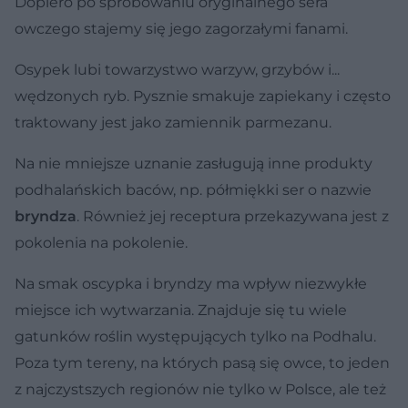
Dopiero po spróbowaniu oryginalnego sera
owczego stajemy się jego zagorzałymi fanami.
Osypek lubi towarzystwo warzyw, grzybów i...
wędzonych ryb. Pysznie smakuje zapiekany i często
traktowany jest jako zamiennik parmezanu.
Na nie mniejsze uznanie zasługują inne produkty
podhalańskich baców, np. półmiękki ser o nazwie
bryndza
. Również jej receptura przekazywana jest z
pokolenia na pokolenie.
Na smak oscypka i bryndzy ma wpływ niezwykłe
miejsce ich wytwarzania. Znajduje się tu wiele
gatunków roślin występujących tylko na Podhalu.
Poza tym tereny, na których pasą się owce, to jeden
z najczystszych regionów nie tylko w Polsce, ale też