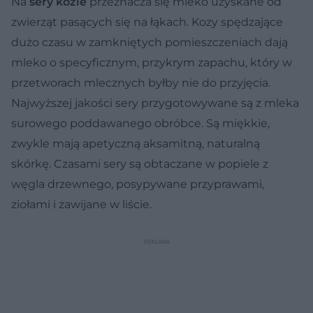
Na
sery kozie
przeznacza się mleko uzyskane od
zwierząt pasących się na łąkach. Kozy spędzające
dużo czasu w zamkniętych pomieszczeniach dają
mleko o specyficznym, przykrym zapachu, który w
przetworach mlecznych byłby nie do przyjęcia.
Najwyższej jakości sery przygotowywane są z mleka
surowego poddawanego obróbce. Są miękkie,
zwykle mają apetyczną aksamitną, naturalną
skórkę. Czasami sery są obtaczane w popiele z
węgla drzewnego, posypywane przyprawami,
ziołami i zawijane w liście.