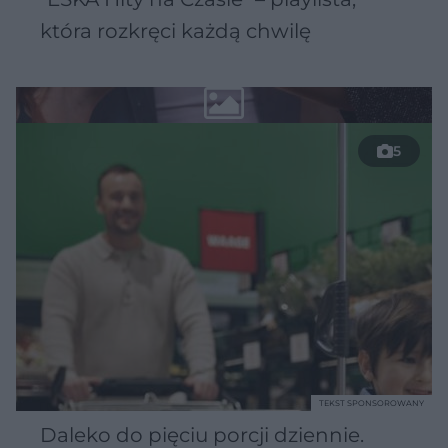
która rozkręci każdą chwilę
5
TEKST SPONSOROWANY
Daleko do pięciu porcji dziennie.