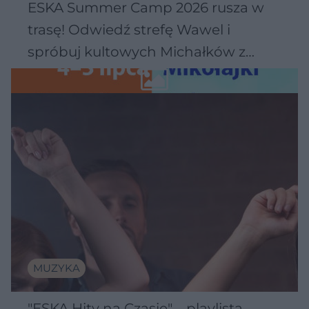
ESKA Summer Camp 2026 rusza w
trasę! Odwiedź strefę Wawel i
spróbuj kultowych Michałków z
Wawelu
MUZYKA
"ESKA Hity na Czasie" – playlista,