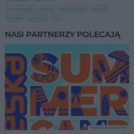
rodzaje serów
oscypek
ser pleśniowy
ser kozi
bryndza
ser owczy
sery
NASI PARTNERZY POLECAJĄ
MATERIAŁ SPONSOROWANY