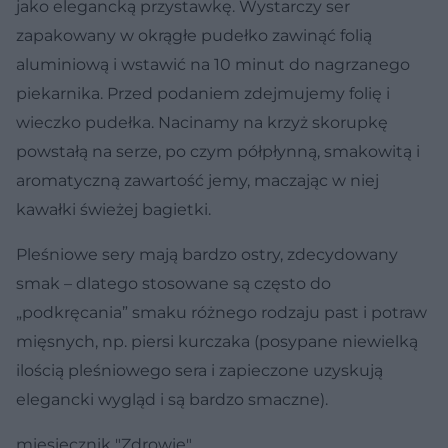
jako elegancką przystawkę. Wystarczy ser
zapakowany w okrągłe pudełko zawinąć folią
aluminiową i wstawić na 10 minut do nagrzanego
piekarnika. Przed podaniem zdejmujemy folię i
wieczko pudełka. Nacinamy na krzyż skorupkę
powstałą na serze, po czym półpłynną, smakowitą i
aromatyczną zawartość jemy, maczając w niej
kawałki świeżej bagietki.
Pleśniowe sery mają bardzo ostry, zdecydowany
smak – dlatego stosowane są często do
„podkręcania” smaku różnego rodzaju past i potraw
mięsnych, np. piersi kurczaka (posypane niewielką
ilością pleśniowego sera i zapieczone uzyskują
elegancki wygląd i są bardzo smaczne).
miesięcznik "Zdrowie"