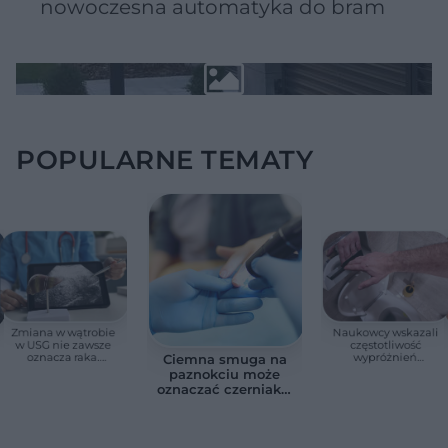
nowoczesna automatyka do bram
POPULARNE TEMATY
Zmiana w wątrobie
Naukowcy wskazali
w USG nie zawsze
częstotliwość
oznacza raka.
wypróżnień
Ciemna smuga na
Chirurg wyjaśnia,
związaną ze
paznokciu może
kiedy potrzebna jest
zdrowiem.
oznaczać czerniaka.
pilna diagnostyka
Większość osób nie
Bob Marley
zna tej normy
zlekceważył ten
objaw