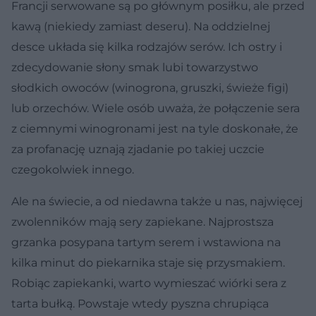
Francji serwowane są po głównym posiłku, ale przed
kawą (niekiedy zamiast deseru). Na oddzielnej
desce układa się kilka rodzajów serów. Ich ostry i
zdecydowanie słony smak lubi towarzystwo
słodkich owoców (winogrona, gruszki, świeże figi)
lub orzechów. Wiele osób uważa, że połączenie sera
z ciemnymi winogronami jest na tyle doskonałe, że
za profanację uznają zjadanie po takiej uczcie
czegokolwiek innego.
Ale na świecie, a od niedawna także u nas, najwięcej
zwolenników mają sery zapiekane. Najprostsza
grzanka posypana tartym serem i wstawiona na
kilka minut do piekarnika staje się przysmakiem.
Robiąc zapiekanki, warto wymieszać wiórki sera z
tarta bułką. Powstaje wtedy pyszna chrupiąca