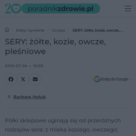
Diety i żywienie
Co jesz
SERY: żółte, kozie, owcze,
pleśniowe
SERY: żółte, kozie, owcze,
pleśniowe
2014-07-04
12:50
Dodaj do Google
Barbara Hołub
Półki sklepowe uginają się od przeróżnych
rodzajów sera: z mleka koziego, owczego;