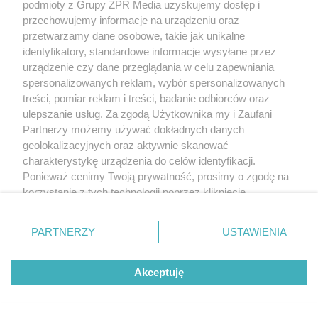
podmioty z Grupy ZPR Media uzyskujemy dostęp i
świadczeń zdrowotnych w rozumieniu art. 3 ust 1 ustawy o
działalności leczniczej.
przechowujemy informacje na urządzeniu oraz
przetwarzamy dane osobowe, takie jak unikalne
identyfikatory, standardowe informacje wysyłane przez
Żaden utwór zamieszczony w serwisie nie może być powielany i
urządzenie czy dane przeglądania w celu zapewniania
rozpowszechniany lub dalej rozpowszechniany w jakikolwiek sposób
spersonalizowanych reklam, wybór spersonalizowanych
(w tym także elektroniczny lub mechaniczny) na jakimkolwiek polu
treści, pomiar reklam i treści, badanie odbiorców oraz
eksploatacji w jakiejkolwiek formie, włącznie z umieszczaniem w
Internecie bez pisemnej zgody właściciela praw. Jakiekolwiek użycie
ulepszanie usług. Za zgodą Użytkownika my i Zaufani
lub wykorzystanie utworów w całości lub w części z naruszeniem
Partnerzy możemy używać dokładnych danych
prawa, tzn. bez właściwej zgody, jest zabronione pod groźbą kary i
geolokalizacyjnych oraz aktywnie skanować
może być ścigane prawnie.
charakterystykę urządzenia do celów identyfikacji.
Ponieważ cenimy Twoją prywatność, prosimy o zgodę na
korzystanie z tych technologii poprzez kliknięcie
„Akceptuję”. Zgoda jest dobrowolna i zawsze możesz ją
zmienić/wycofać klikając przycisk ustawień prywatności
PARTNERZY
USTAWIENIA
znajdujący się w lewym dolnym rogu strony
. Niektóre
O nas
rodzaje przetwarzania danych nie wymagają zgody
Akceptuję
użytkownika, ale masz prawo sprzeciwić się takiemu
Informacje prawne
przetwarzaniu. Preferencje będą miały zastosowanie tylko
na tej witrynie.
Nasze serwisy