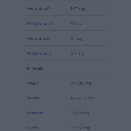
Witamina E
1.07 mg
Witamina D
4.2 IU
Witamina K
0.1 µg
Witamina C
0.7 mg
Minerały
Wapń
975/88 mg
Żelazo
14.55/1.31 mg
Magnez
351/32 mg
Fosfor
629/57 mg