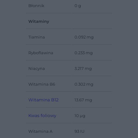
Błonnik
0 g
Witaminy
Tiamina
0.092 mg
Ryboflawina
0.233 mg
Niacyna
3.217 mg
Witamina B6
0.302 mg
Witamina B12
13.67 mg
Kwas foliowy
10 µg
Witamina A
93 IU