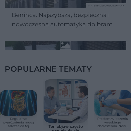
MATERIAŁ SPONSOROWANY
Beninca. Najszybsza, bezpieczna i
nowoczesna automatyka do bram
POPULARNE TEMATY
Regularne
Przełom w leczeniu
wypróżnienia mogą
wysokiego
zależeć od tej
cholesterolu. Nowa
Ten objaw często
witaminy. Odkrycie
terapia zmniejszyła
przypisuje się