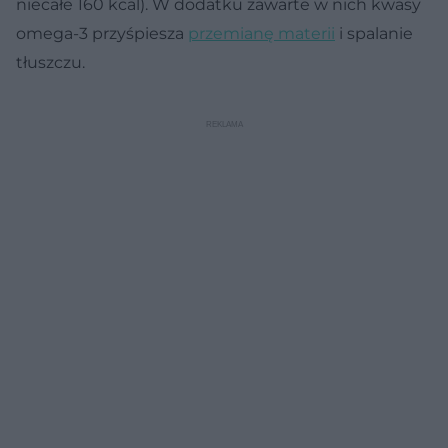
niecałe 160 kcal). W dodatku zawarte w nich kwasy
omega-3 przyśpiesza
przemianę materii
i spalanie
tłuszczu.