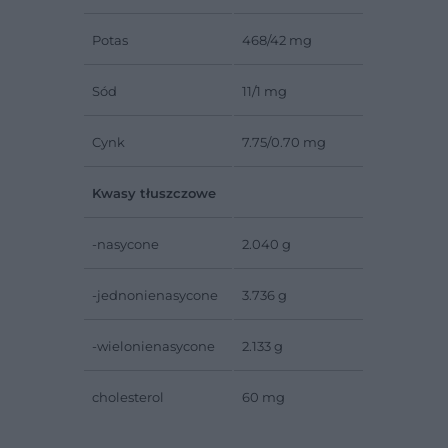
Potas
468/42 mg
Sód
11/1 mg
Cynk
7.75/0.70 mg
Kwasy tłuszczowe
-nasycone
2.040 g
-jednonienasycone
3.736 g
-wielonienasycone
2.133 g
cholesterol
60 mg