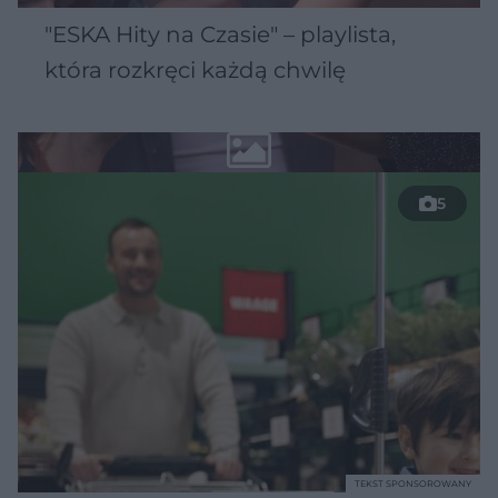
"ESKA Hity na Czasie" – playlista,
która rozkręci każdą chwilę
5
TEKST SPONSOROWANY