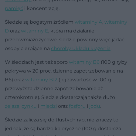
pamięć
i koncentrację.
Śledzie są bogatym źródłem
witaminy A
,
witaminy
D
oraz
witaminy E
, która ma działanie
przeciwmiażdżycowe. śledzie powinny więc jadać
osoby cierpiące na
choroby układu krążenia
.
W śledziach jest też sporo
witaminy B6
(100 g ryby
pokrywa w 20 proc. dzienne zapotrzebowanie na
B6) oraz
witaminy B12
(jej zawartość w 100 g
przewyższa dzienne zapotrzebowanie aż
czterokrotnie). Śledzie dostarczają także dużo
żelaza
,
cynku
i
miedzi
oraz
fosforu
i
jodu
.
Śledzie zalicza się do tłustych ryb, nie znaczy to
jednak, że są bardzo kaloryczne (100 g dostarcza