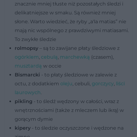
znacznie mniej tłuste niż pozostałych śledzi i
delikatniejsze w smaku. Są również mniej
słone. Warto wiedzieć, że ryby „a'la matias” nie
mają nic wspólnego z prawdziwymi matiasami.
To zwykłe śledzie
rolmopsy
– są to zawijane płaty śledziowe z
ogórkiem
,
cebulą
,
marchewką
(czasem),
musztardą
w occie
Bismarcki
- to płaty śledziowe w zalewie z
octu, z dodatkiem
oleju
, cebuli,
gorczycy
,
liści
laurowych
.
pikling
- to śledź wędzony w całości, wraz z
wnętrznościami (także z mleczem lub ikrą) w
gorącym dymie
kipery
- to śledzie oczyszczone i wędzone na
zimno