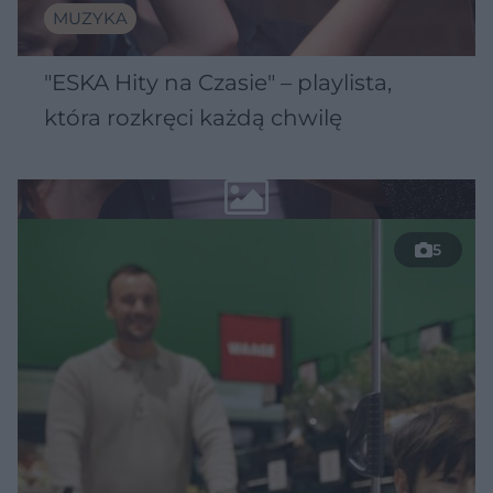
MUZYKA
"ESKA Hity na Czasie" – playlista,
która rozkręci każdą chwilę
5