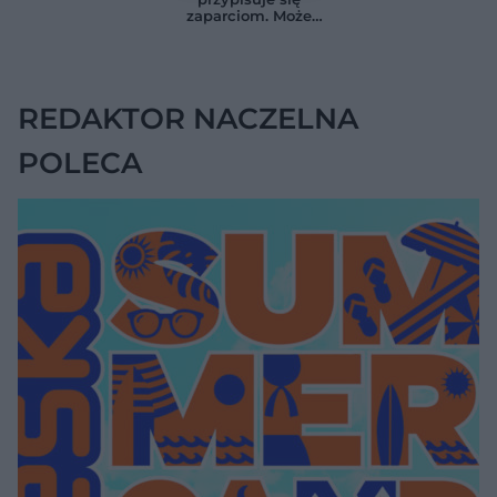
zaskoczyło
LDL o ponad połowę
zaparciom. Może
naukowców
jednak wskazywać
na chorobę jelita
REDAKTOR NACZELNA
POLECA