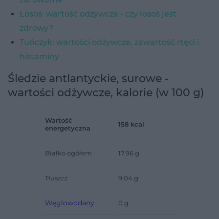
Łosoś: wartość odżywcza - czy łosoś jest
zdrowy?
Tuńczyk: wartości odżywcze, zawartość rtęci i
histaminy
Śledzie antlantyckie, surowe -
wartości odżywcze, kalorie (w 100 g)
Wartość
158 kcal
energetyczna
Białko ogółem
17.96 g
Tłuszcz
9.04 g
Węglowodany
0 g