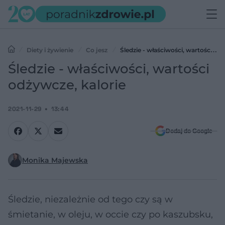
Diety i żywienie
Co jesz
Śledzie - właściwości, wartości
odżywcze, kalorie
Śledzie - właściwości, wartości
odżywcze, kalorie
2021-11-29
13:44
Dodaj do Google
Monika Majewska
Śledzie, niezależnie od tego czy są w
śmietanie, w oleju, w occie czy po kaszubsku,