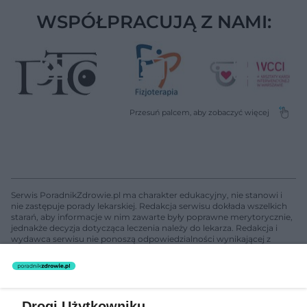
WSPÓŁPRACUJĄ Z NAMI:
Serwis PoradnikZdrowie.pl ma charakter edukacyjny, nie stanowi i
nie zastępuje porady lekarskiej. Redakcja serwisu dokłada wszelkich
starań, aby informacje w nim zawarte były poprawne merytorycznie,
jednakże decyzja dotycząca leczenia należy do lekarza. Redakcja i
wydawca serwisu nie ponoszą odpowiedzialności wynikającej z
zastosowania informacji zamieszczonych na stronach serwisu, który
nie prowadzi działalności leczniczej polegającej na udzielaniu
świadczeń zdrowotnych w rozumieniu art. 3 ust 1 ustawy o
działalności leczniczej.
Drogi Użytkowniku,