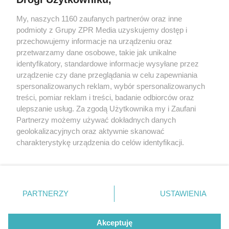
Żaden utwór zamieszczony w serwisie nie może być powielany i
My, naszych 1160 zaufanych partnerów oraz inne
rozpowszechniany lub dalej rozpowszechniany w jakikolwiek sposób
podmioty z Grupy ZPR Media uzyskujemy dostęp i
(w tym także elektroniczny lub mechaniczny) na jakimkolwiek polu
eksploatacji w jakiejkolwiek formie, włącznie z umieszczaniem w
przechowujemy informacje na urządzeniu oraz
Internecie bez pisemnej zgody właściciela praw. Jakiekolwiek użycie
przetwarzamy dane osobowe, takie jak unikalne
lub wykorzystanie utworów w całości lub w części z naruszeniem
identyfikatory, standardowe informacje wysyłane przez
prawa, tzn. bez właściwej zgody, jest zabronione pod groźbą kary i
może być ścigane prawnie.
urządzenie czy dane przeglądania w celu zapewniania
spersonalizowanych reklam, wybór spersonalizowanych
treści, pomiar reklam i treści, badanie odbiorców oraz
ulepszanie usług. Za zgodą Użytkownika my i Zaufani
Partnerzy możemy używać dokładnych danych
geolokalizacyjnych oraz aktywnie skanować
charakterystykę urządzenia do celów identyfikacji.
O nas
Ponieważ cenimy Twoją prywatność, prosimy o zgodę na
korzystanie z tych technologii poprzez kliknięcie
Informacje prawne
„Akceptuję”. Zgoda jest dobrowolna i zawsze możesz ją
zmienić/wycofać klikając przycisk ustawień prywatności
Nasze serwisy
PARTNERZY
USTAWIENIA
znajdujący się w lewym dolnym rogu strony
. Niektóre
© 2026 Grupa ZPR Media
rodzaje przetwarzania danych nie wymagają zgody
Akceptuję
użytkownika, ale masz prawo sprzeciwić się takiemu