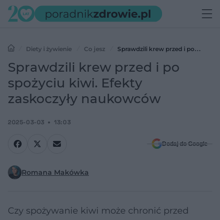
Diety i żywienie
Co jesz
Sprawdzili krew przed i po
spożyciu kiwi. Efekty zaskoczyły naukowców
Sprawdzili krew przed i po
spożyciu kiwi. Efekty
zaskoczyły naukowców
2025-03-03
13:03
Dodaj do Google
Romana Makówka
Czy spożywanie kiwi może chronić przed