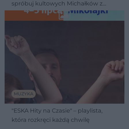
spróbuj kultowych Michałków z
Osteotomia kolana. Na czym polega i jak pomaga pacjentom?
34:18
Wawelu
MUZYKA
"ESKA Hity na Czasie" – playlista,
która rozkręci każdą chwilę