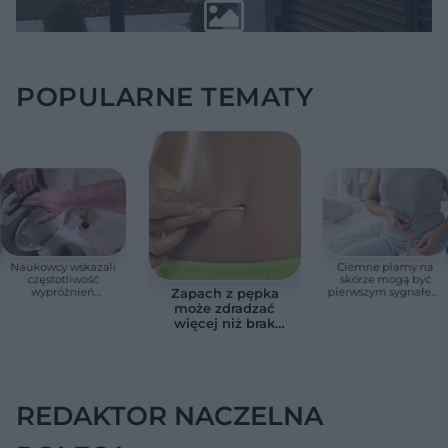
POPULARNE TEMATY
Naukowcy wskazali
Ciemne plamy na
częstotliwość
skórze mogą być
wypróżnień
pierwszym sygnałem
Zapach z pępka
związaną ze
insulinooporności.
może zdradzać
zdrowiem.
Ten objaw łatwo
więcej niż brak
Większość osób nie
zlekceważyć
higieny. Te objawy
zna tej normy
wymagają
konsultacji
lekarskiej
REDAKTOR NACZELNA