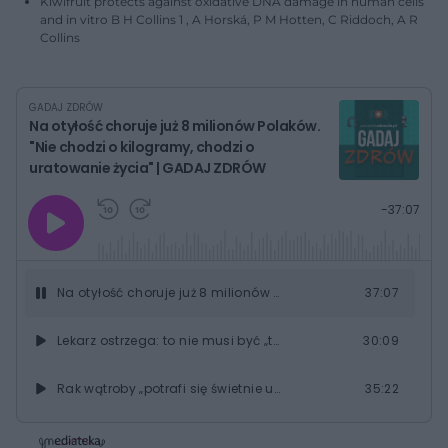
Kiwifruit protects against oxidative DNA damage in human cells
and in vitro B H Collins 1 , A Horská, P M Hotten, C Riddoch, A R
Collins
GADAJ ZDRÓW
Na otyłość choruje już 8 milionów Polaków.
"Nie chodzi o kilogramy, chodzi o
uratowanie życia" | GADAJ ZDRÓW
G
P
P
P
-
37:07
r
r
r
o
a
z
z
j
z
e
e
w
w
o
i
i
s
ń
ń
Na otyłość choruje już 8 milionów Polaków. "Nie chodzi o kilogramy, chodzi o uratowanie życia" | GADAJ ZDRÓW
37:07
t
1
1
0
0
a
s
s
ł
Lekarz ostrzega: to nie musi być „tylko” cukrzyca. Rak trzustki atakuje po cichu
30:09
d
d
y
o
o
c
t
p
u
r
Rak wątroby „potrafi się świetnie ukrywać”. Chirurg ostrzega: Objawy pojawiają się bardzo późno
35:22
z
ł
z
a
u
o
s
d
Ela schudła kilkadziesiąt kilogramów. "Te wszystkie modne diety do niczego nie prowadzą"
53:45
u
Â