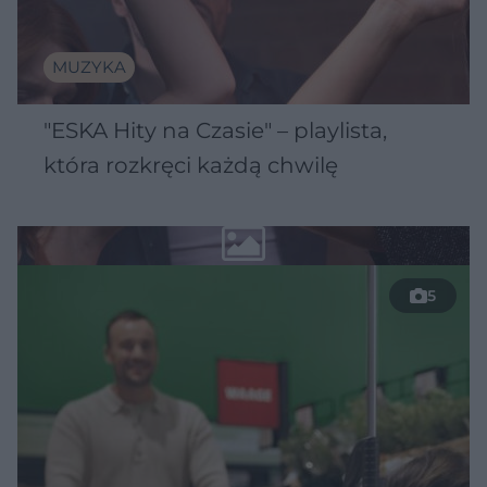
MUZYKA
"ESKA Hity na Czasie" – playlista,
która rozkręci każdą chwilę
5