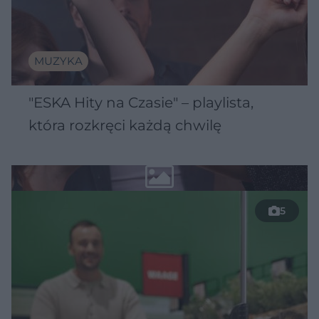
MUZYKA
"ESKA Hity na Czasie" – playlista,
która rozkręci każdą chwilę
5