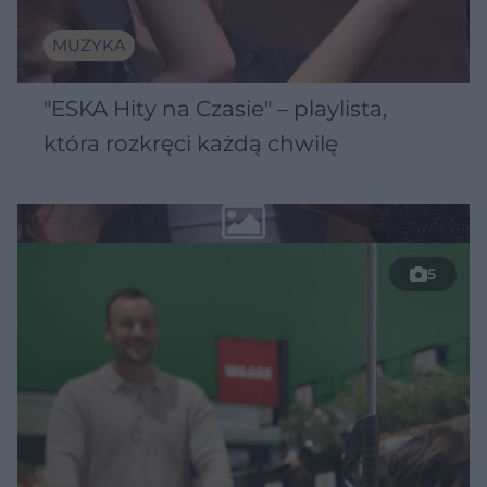
MUZYKA
"ESKA Hity na Czasie" – playlista,
która rozkręci każdą chwilę
5