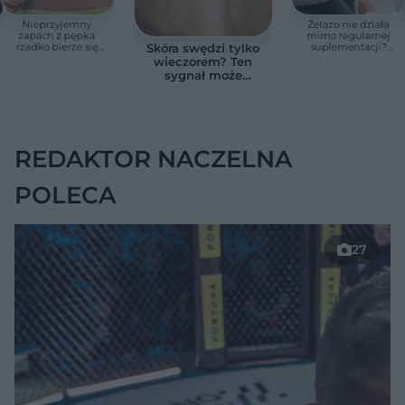
Nieprzyjemny
Żelazo nie działa
zapach z pępka
mimo regularnej
rzadko bierze się
suplementacji?
Skóra swędzi tylko
znikąd. Jeden objaw
Przyczyna może
wieczorem? Ten
zmienia wszystko
ukrywać się w
sygnał może
jelitach
wskazywać na
chorobę, która długo
nie daje objawów
REDAKTOR NACZELNA
POLECA
27