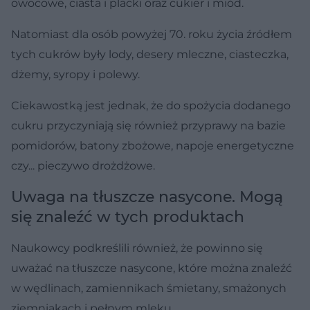
owocowe, ciasta i placki oraz cukier i miód.
Natomiast dla osób powyżej 70. roku życia źródłem
tych cukrów były lody, desery mleczne, ciasteczka,
dżemy, syropy i polewy.
Ciekawostką jest jednak, że do spożycia dodanego
cukru przyczyniają się również przyprawy na bazie
pomidorów, batony zbożowe, napoje energetyczne
czy... pieczywo drożdżowe.
Uwaga na tłuszcze nasycone. Mogą
się znaleźć w tych produktach
Naukowcy podkreślili również, że powinno się
uważać na tłuszcze nasycone, które można znaleźć
w wędlinach, zamiennikach śmietany, smażonych
ziemniakach i pełnym mleku.