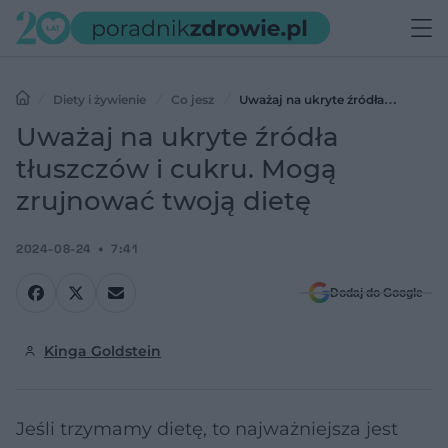
Diety i żywienie
Co jesz
Uważaj na ukryte źródła
tłuszczów i cukru. Mogą zrujnować twoją dietę
Uważaj na ukryte źródła
tłuszczów i cukru. Mogą
zrujnować twoją dietę
2024-08-24
7:41
Dodaj do Google
Kinga Goldstein
Jeśli trzymamy dietę, to najważniejsza jest