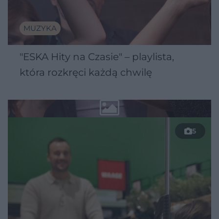
MUZYKA
"ESKA Hity na Czasie" – playlista,
która rozkręci każdą chwilę
5