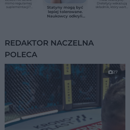
mimo regularnej
Dietetycy wskazują
suplementacji?
składnik, który warto
Statyny mogą być
Przyczyna może
jeść częściej
lepiej tolerowane.
ukrywać się w
Naukowcy odkryli,
jelitach
jak ograniczyć
działania na
mięśnie
REDAKTOR NACZELNA
POLECA
27