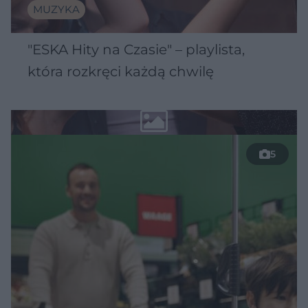
MUZYKA
"ESKA Hity na Czasie" – playlista,
która rozkręci każdą chwilę
5