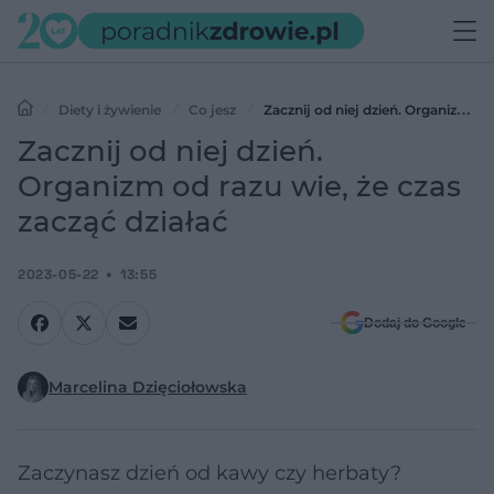
Diety i żywienie
Co jesz
Zacznij od niej dzień. Organizm
od razu wie, że czas zacząć działać
Zacznij od niej dzień.
Organizm od razu wie, że czas
zacząć działać
2023-05-22
13:55
Dodaj do Google
Marcelina Dzięciołowska
Zaczynasz dzień od kawy czy herbaty?