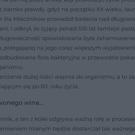
st ziarnko prawdy, gdyż na początku XX wieku, lau
or Ilia Miecznikow prowadził badania nad długowi
i. I odkrył, że żyjący ponad 100 lat tamtejsi past
ch długowieczność spowodowana była zahamowani
polegającej na jego coraz większym wyjałowieni
je odbudowana flora bakteryjna w przewodzie po
ganizmu.
arczanie dużej ilości wapnia do organizmu, a to z
iającym się po 60. roku życia.
rwonego wina…
nnik, a ten z kolei odgrywa ważną rolę w procesie
emieniem lnianym będzie dostarczał tak ważnego