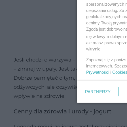
spersonalizowanych re
ulepszanie usług. Za
geolokalizacyjnych or
cenimy Twoją prywatno
Zgoda jest dobrowoln
się w lewym dolnym r
ale masz prawo sprzec
witrynie.
Jeśli chodzi o warzywa – najbardziej praktyc
Zapoznaj się z poniż
internetowych. Szcze
– zimnej w upały. Jest tak wiele warzyw i pr
Prywatności
i
Cookie
Dobrze pamiętać o tym, że nawet mrożone 
odżywczych, ale oczywiście najlepsze są świ
PARTNERZY
wpływie na zdrowie.
Cenny dla zdrowia i urody - jogurt
Legenda mówi, że jogurt został przyniesiony 