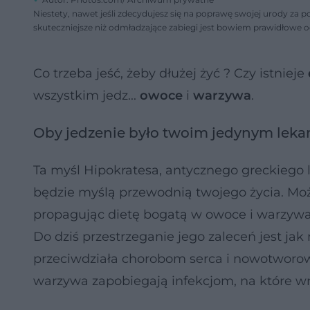
Niestety, nawet jeśli zdecydujesz się na poprawę swojej urody za p
skuteczniejsze niż odmładzające zabiegi jest bowiem prawidłowe o
Co trzeba jeść, żeby dłużej żyć ? Czy istnieje
wszystkim jedz...
owoce
i
warzywa
.
Oby jedzenie było twoim jedynym lek
Ta myśl Hipokratesa, antycznego greckiego l
będzie myślą przewodnią twojego życia. Moż
propagując dietę bogatą w owoce i warzywa
Do dziś przestrzeganie jego zaleceń jest ja
przeciwdziała chorobom serca i nowotworo
warzywa zapobiegają infekcjom, na które wra