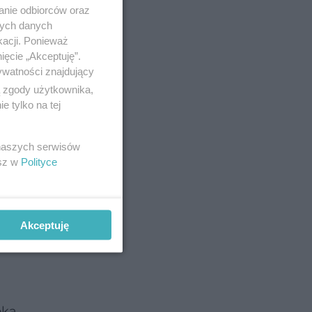
anie odbiorców oraz
nych danych
kacji. Ponieważ
ięcie „Akceptuję”.
ywatności znajdujący
ą zgody użytkownika,
 tylko na tej
łodne dni
 naszych serwisów
esz w
Polityce
 rok!
ości
ym
Akceptuję
oka