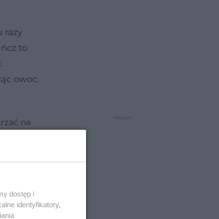
 razy
ńcz to
.
ząc owoc.
arzać na
y dostęp i
lne identyfikatory,
iania