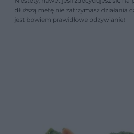
Niestety, nawet jeśli zdecydujesz się n
dłuższą metę nie zatrzymasz działania c
jest bowiem prawidłowe odżywianie!