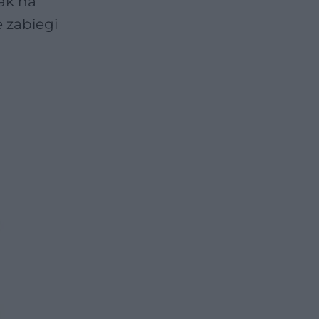
tak na
e zabiegi