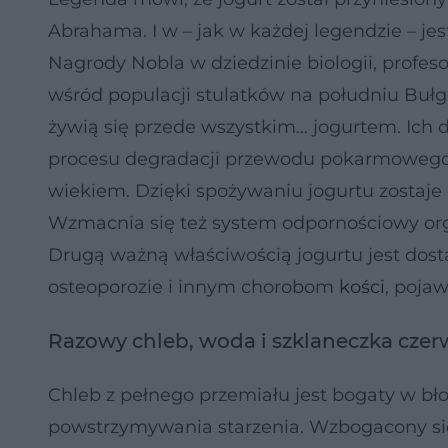
Abrahama. I w – jak w każdej legendzie – je
Nagrody Nobla w dziedzinie biologii, profes
wśród populacji stulatków na południu Bułgari
żywią się przede wszystkim… jogurtem. I
procesu degradacji przewodu pokarmowego, 
wiekiem. Dzięki spożywaniu jogurtu zosta
Wzmacnia się też system odpornościowy or
Drugą ważną właściwością jogurtu jest dost
osteoporozie i innym chorobom
kości
, pojaw
Razowy chleb, woda i szklaneczka cze
Chleb z pełnego przemiału jest bogaty w bło
powstrzymywania starzenia. Wzbogacony si