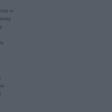
cież w
ależy
ę
le
h
ma
i