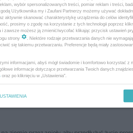
klam, wybór spersonalizowanych treści, pomiar reklam i treści, bad
 zgodą Użytkownika my i Zaufani Partnerzy możemy używać dokład
az aktywnie skanować charakterystykę urządzenia do celów identyfi
ść, prosimy o zgodę na korzystanie z tych technologii poprzez klikn
a i zawsze możesz ją zmienić/wycofać klikając przycisk ustawień pr
ogu strony
. Niektóre rodzaje przetwarzania danych nie wymagaj
iwić się takiemu przetwarzaniu. Preferencje będą miały zastosowanie
zne jest jedzenie ich w postaci zupy. Gorącej w ch
szymi informacjami, abyś mógł świadomie i komfortowo korzystać z
gółowe informacje dotyczące przetwarzania Twoich danych znajdzi
zepisów na ich przyrządzanie, że wystarczy na cały
s
oraz po kliknięciu w „Ustawienia”.
warzywa i owoce zachowują część swoich właściw
eże. No i należy pamiętać o sałacie i jej znakomit
USTAWIENIA
na ziemię przez anioły, aby przedłużyć życie pror