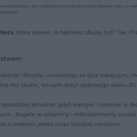
omocą botoksu, i tak na dłuższą metę nie zatrzymasz działania czasu. O wie
dżywianie!
dieta
, która sprawi, że będziesz dłużej żyć? Tak. P
arstwem
ekarza i filozofa, uważanego za ojca medycyny, n
na mu zaufać, bo sam dożył sędziwego wieku 90 l
.
k najbardziej aktualne, gdyż warzyw i owoców w di
wym. Bogate w witaminy i mikroelementy owoce 
z z wiekiem jesteś coraz bardziej narażona.