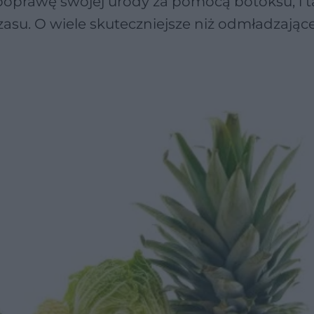
a poprawę swojej urody za pomocą botoksu, i 
zasu. O wiele skuteczniejsze niż odmładzając