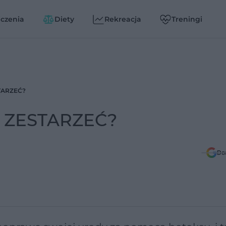
czenia
Diety
Rekreacja
Treningi
STARZEĆ?
IE ZESTARZEĆ?
Do