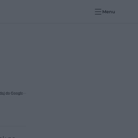
Menu
daj do Google