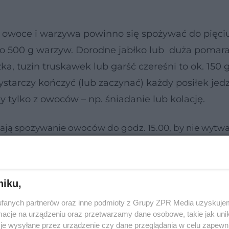
owoce i warzywa powinno się spożywać do pięciu
do 500 g warzyw. Dorodne jabłko lub duża pomara
ka, tuzin truskawek lub garść czereśni to ok. 150 g
tarczy kończyć (lub zaczynać) każdy posiłek jed
y tylko z owoców – np. śniadanie lub kolację.
lecają spożywanie owoców do godz. 15.00, by nie wytw
niku,
fanych partnerów oraz inne podmioty z Grupy ZPR Media uzyskujem
cje na urządzeniu oraz przetwarzamy dane osobowe, takie jak unika
je wysyłane przez urządzenie czy dane przeglądania w celu zapewn