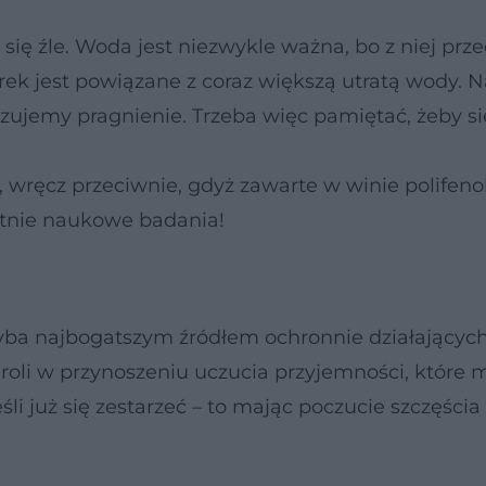
ę źle. Woda jest niezwykle ważna, bo z niej prze
rek jest powiązane z coraz większą utratą wody. N
czujemy pragnienie. Trzeba więc pamiętać, żeby si
 wręcz przeciwnie, gdyż zawarte w winie polifeno
atnie naukowe badania!
hyba najbogatszym źródłem ochronnie działającyc
roli w przynoszeniu uczucia przyjemności, które 
i już się zestarzeć – to mając poczucie szczęścia 