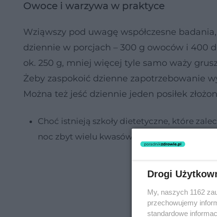
Owoce i warzywa w praktyce
Wziąwszy pod uwagę współczesne badania, 
dziennie w porcjach – 300 g owoców i 400 
ok. 250 g, mniej więcej tyle samo waży grusz
Żeby zaspokoić dzienne zapotrzebowanie wys
Można też jeść dziennie jeden posiłek złożon
Choć istnieją szkoły dietetyczne, które za
noc zbyt wielu kwasów.
Drogi Użytkow
My, naszych 1162 zau
przechowujemy informa
standardowe informac