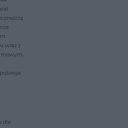
reat
ecznością
erze
em
u wraz z
karmowym.
apobiega
 dla