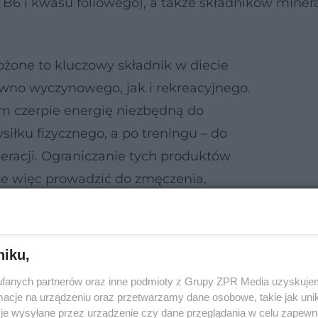
, B6 i kwasu foliowego), a także składników miner
żone to kluczowy składnik w diecie
wno wyczynowego, jak i rekreacyjnego.
zm czerpie energię niezbędną do
iłku fizycznego, a po treningu – do
eracji. Ograniczanie tych produktów
 więc prowadzić do zmęczenia,
ci i problemów z odnową mięśniową.
niku,
fanych partnerów oraz inne podmioty z Grupy ZPR Media uzyskujem
cje na urządzeniu oraz przetwarzamy dane osobowe, takie jak unika
je wysyłane przez urządzenie czy dane przeglądania w celu zapewn