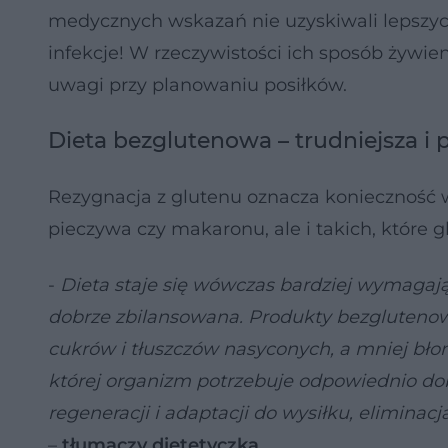
medycznych wskazań nie uzyskiwali lepszych
infekcje! W rzeczywistości ich sposób żywien
uwagi przy planowaniu posiłków.
Dieta bezglutenowa – trudniejsza i
Rezygnacja z glutenu oznacza konieczność 
pieczywa czy makaronu, ale i takich, które g
-
Dieta staje się wówczas bardziej wymagając
dobrze zbilansowana. Produkty bezglutenowe
cukrów i tłuszczów nasyconych, a mniej błon
której organizm potrzebuje odpowiednio d
regeneracji i adaptacji do wysiłku, elimina
–
tłumaczy dietetyczka
.