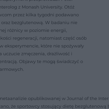
nterolog z Monash University. Otóż
com przez kilka tygodni podawano
m oraz bezglutenową. W badaniu nie
j różnicy w poziomie energii,
akości regeneracji, natomiast część osób
w eksperymencie, które nie spożywały
a uczucie zmęczenia, drażliwość i
entracją. Objawy te mogą świadczyć o
karmowych.
 metaanalizie opublikowanej w Journal of the Inter
azano, że sportowcy stosujący dietę bezglutenową 