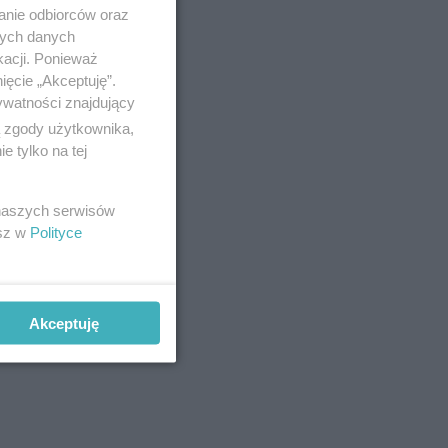
anie odbiorców oraz
nych danych
kacji. Ponieważ
ięcie „Akceptuję”.
ywatności znajdujący
ą zgody użytkownika,
 tylko na tej
 naszych serwisów
esz w
Polityce
znanej
Akceptuję