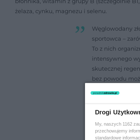
błonnika, witamin z grupy B (szczególnie B1
żelaza, cynku, magnezu i selenu.
Węglowodany zło
sportowca – zaró
To z nich organi
intensywnego wys
skutecznej regen
bez powodu może
spadku wydolnoś
Drogi Użytkow
My, naszych 1162 zau
przechowujemy informa
standardowe informac