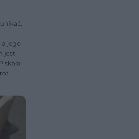
 unikać,
 a jego
 jest
Piskała-
rót