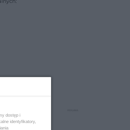
alnych:
y dostęp i
lne identyfikatory,
iania