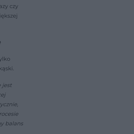
azy czy
iększej
e
ylko
kąski.
 jest
ej
ycznie,
rocesie
ny balans