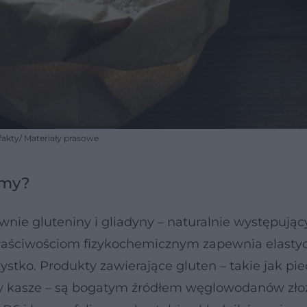
akty/ Materiały prasowe
emy?
ównie gluteniny i gliadyny – naturalnie występują
 właściwościom fizykochemicznym zapewnia elasty
zystko. Produkty zawierające gluten – takie jak pi
czy kasze – są bogatym źródłem węglowodanów zło