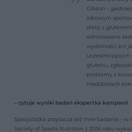
Gibson - gastroe
zdrowym sportow
dietę z glutene
odnotowano żadne
wydolności ani j
uczestniczących 
glutenu, zgłaszał
problemy z konc
niedoborach po
– cytuje wyniki badań ekspertka kampanii
.
Specjalistka przytacza też inne badanie - w
Society of Sports Nutrition z 2016 roku wyk