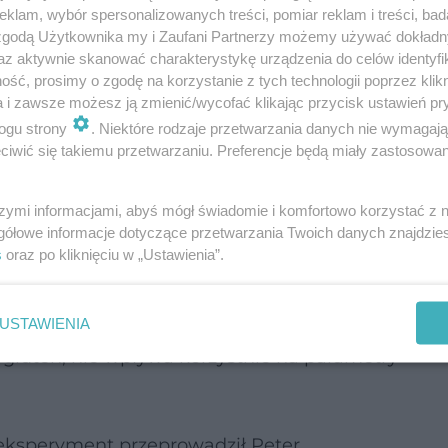
klam, wybór spersonalizowanych treści, pomiar reklam i treści, bad
 zgodą Użytkownika my i Zaufani Partnerzy możemy używać dokład
az aktywnie skanować charakterystykę urządzenia do celów identyfi
ść, prosimy o zgodę na korzystanie z tych technologii poprzez klikn
a i zawsze możesz ją zmienić/wycofać klikając przycisk ustawień pr
ogu strony
. Niektóre rodzaje przetwarzania danych nie wymagaj
iwić się takiemu przetwarzaniu. Preferencje będą miały zastosowanie
szymi informacjami, abyś mógł świadomie i komfortowo korzystać z
gółowe informacje dotyczące przetwarzania Twoich danych znajdzi
s
oraz po kliknięciu w „Ustawienia”.
ormę?
e eliminacja glutenu u osób zdrowych, bez rozpo
USTAWIENIA
a gluten, nie wpływa korzystnie na parametry
eksperyment przeprowadził Peter