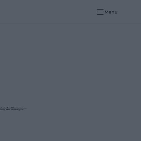
Menu
daj do Google