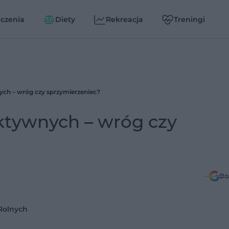
czenia
Diety
Rekreacja
Treningi
ych – wróg czy sprzymierzeniec?
aktywnych – wróg czy
Do
Rolnych