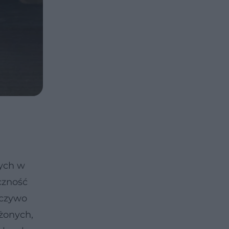
cych w
czność
eczywo
żonych,