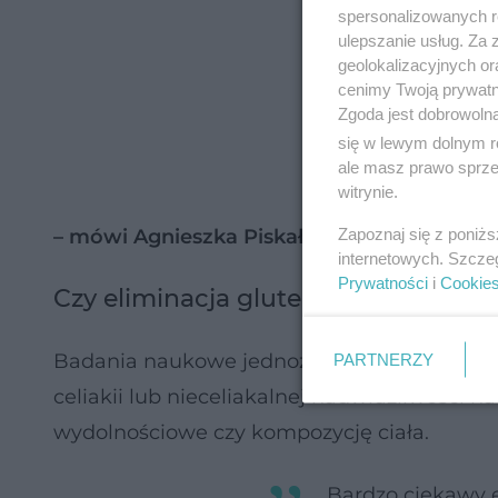
spersonalizowanych re
ulepszanie usług. Za
geolokalizacyjnych or
cenimy Twoją prywatno
Zgoda jest dobrowoln
się w lewym dolnym r
ale masz prawo sprzec
witrynie.
Zapoznaj się z poniż
– mówi Agnieszka Piskała-Topczewska
.
internetowych. Szcze
Prywatności
i
Cookie
Czy eliminacja glutenu poprawia f
Badania naukowe jednoznacznie pokazują, ż
PARTNERZY
celiakii lub nieceliakalnej nadwrażliwości n
wydolnościowe czy kompozycję ciała.
Bardzo ciekawy 