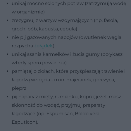
unikaj mocno solonych potraw (zatrzymują wodę
w organizmie)
zrezygnuj z warzyw wzdymających (np. fasola,
groch, bób, kapusta, cebula)
nie pij gazowanych napojów (dwutlenek węgla
rozpycha
żołądek
),
unikaj ssania karmelków i żucia gumy (połykasz
wtedy sporo powietrza)
pamiętaj o ziołach, które przyśpieszają trawienie i
łagodzą wzdęcia - m.in. majeranek, gorczyca,
pieprz
pij napary z mięty, rumianku, kopru; jeżeli masz
skłonność do wzdęć, przyjmuj preparaty
łagodzące (np. Espumisan, Boldo vera,
Esputicon).