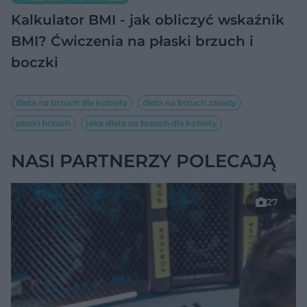
Kalkulator BMI - jak obliczyć wskaźnik
BMI?
Ćwiczenia na płaski brzuch i
boczki
dieta na brzuch dla kobiety
dieta na brzuch zasady
płaski brzuch
jaka dieta na brzuch dla kobiety
NASI PARTNERZY POLECAJĄ
27