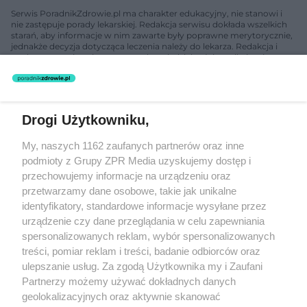
Serwis PoradnikZdrowie.pl ma charakter edukacyjny, nie stanowi i
nie zastępuje porady lekarskiej. Redakcja serwisu dokłada wszelkich
starań, aby informacje w nim zawarte były poprawne merytorycznie,
jednakże decyzja dotycząca leczenia należy do lekarza. Redakcja i
wydawca serwisu nie ponoszą odpowiedzialności wynikającej z
zastosowania informacji zamieszczonych na stronach serwisu, który
nie prowadzi działalności leczniczej polegającej na udzielaniu
świadczeń zdrowotnych w rozumieniu art. 3 ust 1 ustawy o
działalności leczniczej.
Drogi Użytkowniku,
My, naszych 1162 zaufanych partnerów oraz inne
Żaden utwór zamieszczony w serwisie nie może być powielany i
rozpowszechniany lub dalej rozpowszechniany w jakikolwiek sposób
podmioty z Grupy ZPR Media uzyskujemy dostęp i
(w tym także elektroniczny lub mechaniczny) na jakimkolwiek polu
przechowujemy informacje na urządzeniu oraz
eksploatacji w jakiejkolwiek formie, włącznie z umieszczaniem w
Internecie bez pisemnej zgody właściciela praw. Jakiekolwiek użycie
przetwarzamy dane osobowe, takie jak unikalne
lub wykorzystanie utworów w całości lub w części z naruszeniem
identyfikatory, standardowe informacje wysyłane przez
prawa, tzn. bez właściwej zgody, jest zabronione pod groźbą kary i
urządzenie czy dane przeglądania w celu zapewniania
może być ścigane prawnie.
spersonalizowanych reklam, wybór spersonalizowanych
treści, pomiar reklam i treści, badanie odbiorców oraz
ulepszanie usług. Za zgodą Użytkownika my i Zaufani
Partnerzy możemy używać dokładnych danych
geolokalizacyjnych oraz aktywnie skanować