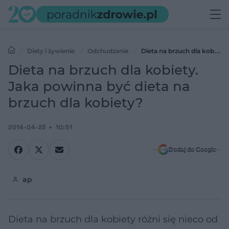
Diety i żywienie
Odchudzanie
Dieta na brzuch dla kobiety.
Jaka powinna być dieta na brzuch dla kobiety?
Dieta na brzuch dla kobiety.
Jaka powinna być dieta na
brzuch dla kobiety?
2014-04-23
10:51
Dodaj do Google
ap
Dieta na brzuch dla kobiety różni się nieco od