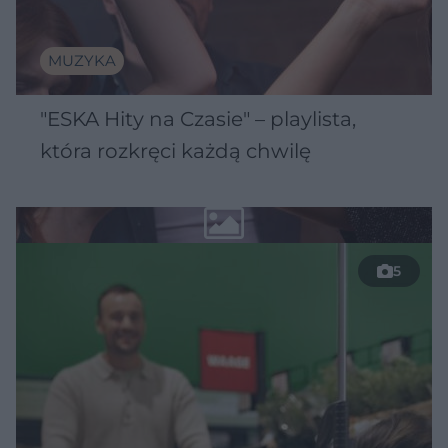
MUZYKA
"ESKA Hity na Czasie" – playlista,
która rozkręci każdą chwilę
5