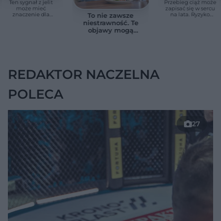
Ten sygnał z jelit
Przebieg ciąż może
może mieć
zapisać się w sercu
znaczenie dla
na lata. Ryzyko
To nie zawsze
zdrowia. Naukowcy
zgonu rośnie nawet
niestrawność. Te
wskazali zdrowy
3,3 razy
objawy mogą
zakres
wskazywać na raka
trzustki
REDAKTOR NACZELNA
POLECA
27