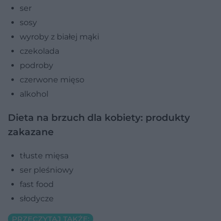
ser
sosy
wyroby z białej mąki
czekolada
podroby
czerwone mięso
alkohol
Dieta na brzuch dla kobiety: produkty
zakazane
tłuste mięsa
ser pleśniowy
fast food
słodycze
PRZECZYTAJ TAKŻE: