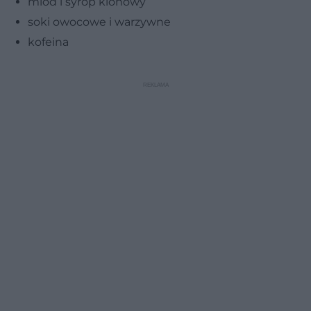
miód i syrop klonowy
soki owocowe i warzywne
kofeina