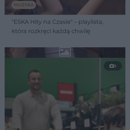
MUZYKA
"ESKA Hity na Czasie" – playlista,
która rozkręci każdą chwilę
5