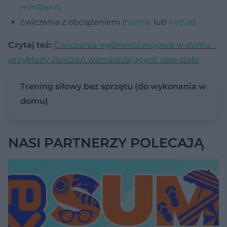
miniband
,
ćwiczenia z obciążeniem (
hantle
lub
kettle
).
Czytaj też:
Ćwiczenia ogólnorozwojowe w domu -
przykłady ćwiczeń wzmacniających całe ciało
Trening siłowy bez sprzętu (do wykonania w
domu)
NASI PARTNERZY POLECAJĄ