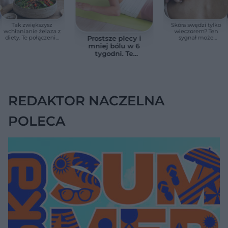
Tak zwiększysz
Skóra swędzi tylko
wchłanianie żelaza z
wieczorem? Ten
diety. Te połączenia
sygnał może
Prostsze plecy i
produktów
wskazywać na
mniej bólu w 6
pomagają przy
chorobę, która długo
tygodni. Te
anemii
nie daje objawów
ćwiczenia
pomagają
zmniejszyć wdowi
garb
REDAKTOR NACZELNA
POLECA