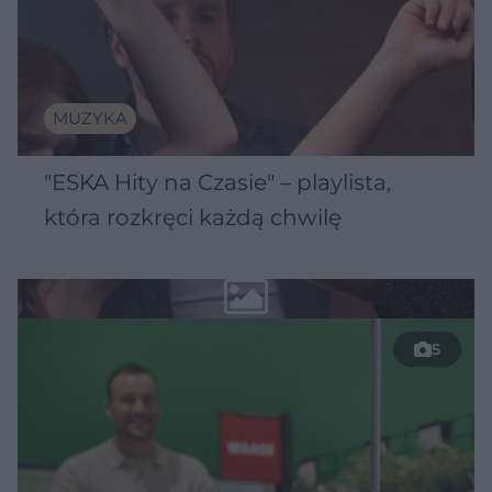
MUZYKA
"ESKA Hity na Czasie" – playlista,
która rozkręci każdą chwilę
5