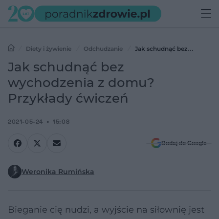
Diety i żywienie
Odchudzanie
Jak schudnąć bez
wychodzenia z domu? Przykłady ćwiczeń
Jak schudnąć bez
wychodzenia z domu?
Przykłady ćwiczeń
2021-05-24
15:08
Dodaj do Google
Weronika Rumińska
Bieganie cię nudzi, a wyjście na siłownię jest