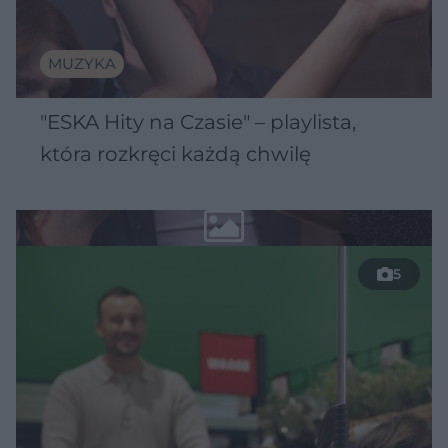
MUZYKA
"ESKA Hity na Czasie" – playlista,
która rozkręci każdą chwilę
5