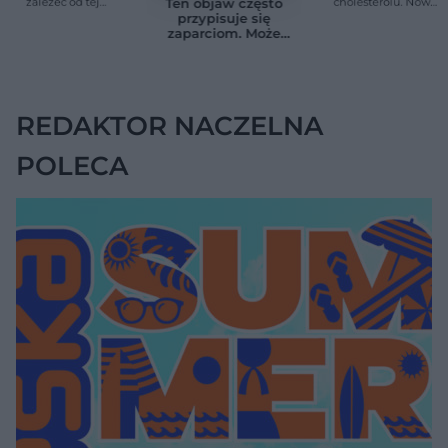
zależeć od tej
cholesterolu. Nowa
Ten objaw często
witaminy. Odkrycie
terapia zmniejszyła
przypisuje się
zaskoczyło
LDL o ponad połowę
zaparciom. Może
naukowców
jednak wskazywać
na chorobę jelita
REDAKTOR NACZELNA
POLECA