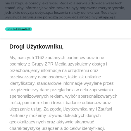
nie zastępuje porady lekarskiej. Redakcja serwisu dokłada wszelkich
starań, aby informacje w nim zawarte były poprawne merytorycznie,
jednakże decyzja dotycząca leczenia należy do lekarza. Redakcja i
wydawca serwisu nie ponoszą odpowiedzialności wynikającej z
zastosowania informacji zamieszczonych na stronach serwisu, który
nie prowadzi działalności leczniczej polegającej na udzielaniu
świadczeń zdrowotnych w rozumieniu art. 3 ust 1 ustawy o
działalności leczniczej.
Drogi Użytkowniku,
Żaden utwór zamieszczony w serwisie nie może być powielany i
My, naszych 1162 zaufanych partnerów oraz inne
rozpowszechniany lub dalej rozpowszechniany w jakikolwiek sposób
podmioty z Grupy ZPR Media uzyskujemy dostęp i
(w tym także elektroniczny lub mechaniczny) na jakimkolwiek polu
eksploatacji w jakiejkolwiek formie, włącznie z umieszczaniem w
przechowujemy informacje na urządzeniu oraz
Internecie bez pisemnej zgody właściciela praw. Jakiekolwiek użycie
przetwarzamy dane osobowe, takie jak unikalne
lub wykorzystanie utworów w całości lub w części z naruszeniem
identyfikatory, standardowe informacje wysyłane przez
prawa, tzn. bez właściwej zgody, jest zabronione pod groźbą kary i
może być ścigane prawnie.
urządzenie czy dane przeglądania w celu zapewniania
spersonalizowanych reklam, wybór spersonalizowanych
treści, pomiar reklam i treści, badanie odbiorców oraz
ulepszanie usług. Za zgodą Użytkownika my i Zaufani
Partnerzy możemy używać dokładnych danych
geolokalizacyjnych oraz aktywnie skanować
charakterystykę urządzenia do celów identyfikacji.
O nas