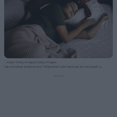
Autor: Getty Images/ Getty Images
Jak schudnąć podczas snu? Większość ludzi ignoruje ten szczegół, a
właśnie on decyduje o spalaniu kalorii bez wysiłku