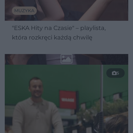
MUZYKA
"ESKA Hity na Czasie" – playlista,
która rozkręci każdą chwilę
5