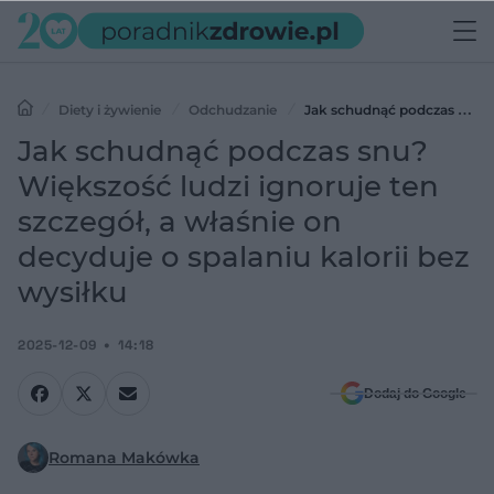
Diety i żywienie
Odchudzanie
Jak schudnąć podczas snu?
Większość ludzi ignoruje ten szczegół, a właśnie on decyduje o
Jak schudnąć podczas snu?
spalaniu kalorii bez wysiłku
Większość ludzi ignoruje ten
szczegół, a właśnie on
decyduje o spalaniu kalorii bez
wysiłku
2025-12-09
14:18
Dodaj do Google
Romana Makówka