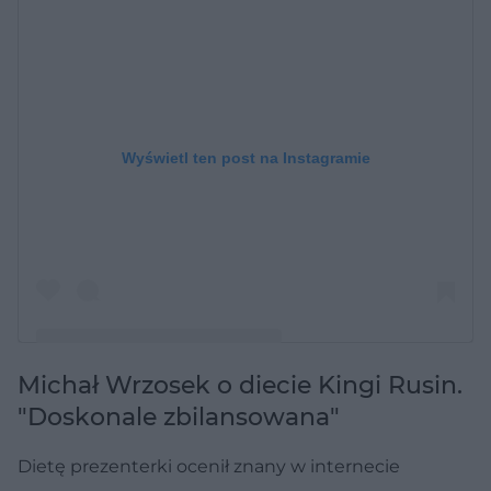
Wyświetl ten post na Instagramie
Michał Wrzosek o diecie Kingi Rusin.
Post udostępniony przez Kinga Rusin- Official Profile
"Doskonale zbilansowana"
(@kingarusin)
Dietę prezenterki ocenił znany w internecie