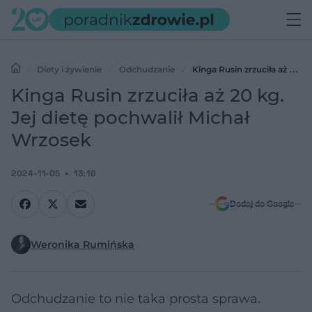
Diety i żywienie
Odchudzanie
Kinga Rusin zrzuciła aż 20
kg. Jej dietę pochwalił Michał Wrzosek
Kinga Rusin zrzuciła aż 20 kg.
Jej dietę pochwalił Michał
Wrzosek
2024-11-05
13:16
Dodaj do Google
Weronika Rumińska
Odchudzanie to nie taka prosta sprawa.