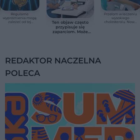
Regularne
Przełom w leczeniu
wypróżnienia mogą
wysokiego
zależeć od tej
cholesterolu. Nowa
Ten objaw często
witaminy. Odkrycie
terapia zmniejszyła
przypisuje się
zaskoczyło
LDL o ponad połowę
zaparciom. Może
naukowców
jednak wskazywać
na chorobę jelita
REDAKTOR NACZELNA
POLECA