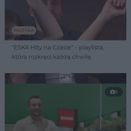
MUZYKA
"ESKA Hity na Czasie" – playlista,
która rozkręci każdą chwilę
5