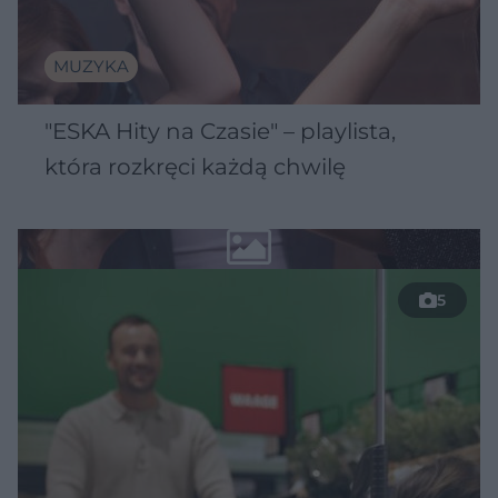
MUZYKA
"ESKA Hity na Czasie" – playlista,
która rozkręci każdą chwilę
5