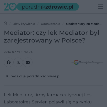
Diety i żywienie
Odchudzanie
Mediator: czy lek Mediator
był zarejestrowany w Polsce?
Mediator: czy lek Mediator był
zarejestrowany w Polsce?
2013-07-11
19:03
Dodaj do Google
redakcja poradnikzdrowie.pl
Lek Mediator, firmy farmaceutycznej Les
Laboratoires Servier, pojawił się na rynku