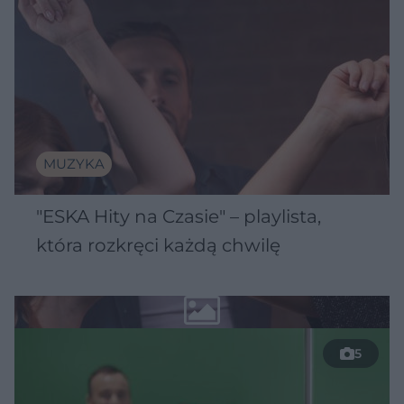
MUZYKA
"ESKA Hity na Czasie" – playlista,
która rozkręci każdą chwilę
5