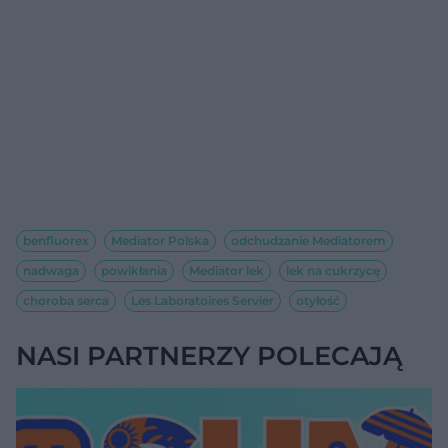
benfluorex
Mediator Polska
odchudzanie Mediatorem
nadwaga
powikłania
Mediator lek
lek na cukrzycę
choroba serca
Les Laboratoires Servier
otyłość
NASI PARTNERZY POLECAJĄ