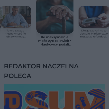
To nie zawsze
Długo czekali na tę
niestrawność. Te
decyzję. Ministerstwo
objawy mogą
rozszerza refundację
Ile maksymalnie
wskazywać na raka
pomp insulinowych
może żyć człowiek?
trzustki
Naukowcy podali
zaskakującą liczbę
REDAKTOR NACZELNA
POLECA