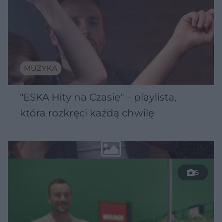
MUZYKA
"ESKA Hity na Czasie" – playlista,
która rozkręci każdą chwilę
5