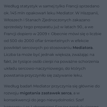
Według statystyk w samej tylko Francji sprzedano
ok. 145 mln opakowań leku Mediator. W Hiszpanii,
Włoszech i Stanach Zjednoczonych zakazano
sprzedaży tego preparatu już w latach 90., a we
Francji dopiero w 2009 r. Obecnie mówi się o liczbie
od 500 do 2000 ofiar śmiertelnych w efekcie
powikłań sercowych po stosowaniu
Mediatora
.
Liczba ta może być jednak większa, zważając na
fakt, że tysiące osób cierpi na poważne schorzenia
układu sercowo-naczyniowego, do których
powstania przyczyniło się zażywanie leku.
Według badań Mediator przyczynia się głównie do
rozwoju
migotania zastawek serca
, a w
konsekwencji do jego niewydolności. Szef
koncernu Les Laboratoires Servier produkującego