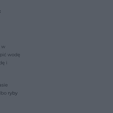
c
ę w
ypić wodę
dę i
asie
albo
ryby