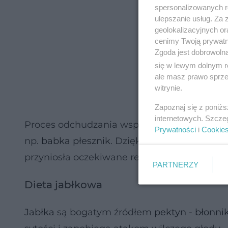
spersonalizowanych re
ulepszanie usług. Za
geolokalizacyjnych or
cenimy Twoją prywatno
Zgoda jest dobrowoln
się w lewym dolnym r
ale masz prawo sprzec
witrynie.
Zapoznaj się z poniż
internetowych. Szcze
Proces odchudzania wspomagają także
zioł
Prywatności
i
Cookie
np.
babka płesznik
. Dzięki nim nie trzeba w
przyniosła oczekiwane rezultaty.
PARTNERZY
Dieta jabłkowa
Jabłka
są bogatym źródłem
pektyn
-
błonni