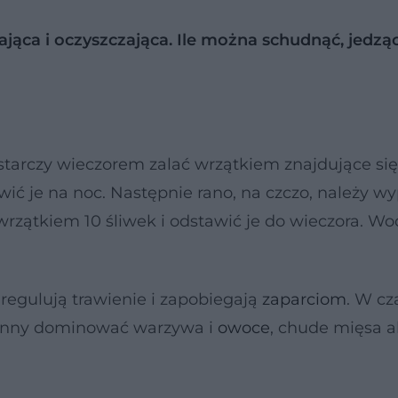
ąca i oczyszczająca. Ile można schudnąć, jedzą
starczy wieczorem zalać wrzątkiem znajdujące si
awić je na noc. Następnie rano, na czczo, należy w
wrzątkiem 10 śliwek i odstawić je do wieczora. Wo
regulują trawienie i zapobiegają
zaparciom
. W cz
winny dominować warzywa i
owoce
, chude mięsa 