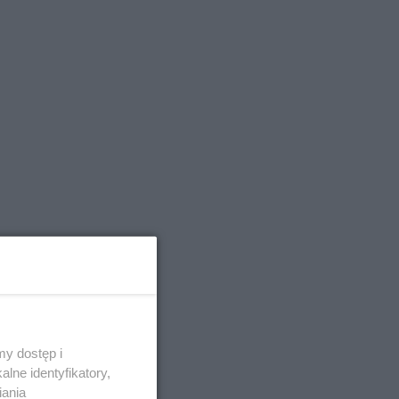
ioła
y dostęp i
lne identyfikatory,
iania