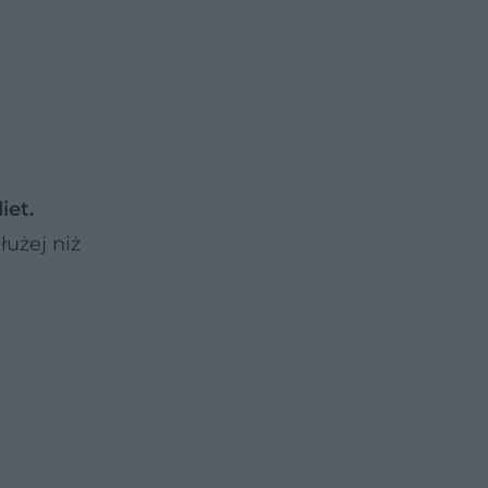
iet.
łużej niż