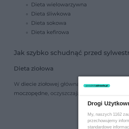
Dieta wielowarzywna
Dieta śliwkowa
Dieta sokowa
Dieta kefirowa
Jak szybko schudnąć przed sylwes
Dieta ziołowa
W
diecie ziołowe
j główną rolę odgrywają zio
moczopędne
, oczyszczające organizm z tok
Drogi Użytkow
My, naszych 1162 zau
przechowujemy informa
standardowe informac