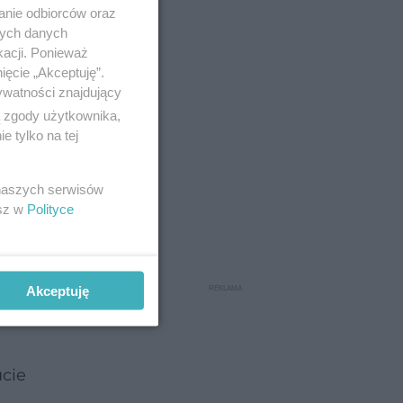
anie odbiorców oraz
nych danych
kacji. Ponieważ
ięcie „Akceptuję”.
ywatności znajdujący
ą zgody użytkownika,
 tylko na tej
 naszych serwisów
esz w
Polityce
ce apetyt,
a
Akceptuję
ucie