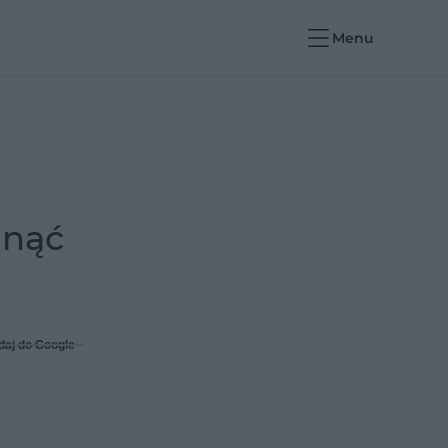
Menu
dnąć
daj do Google