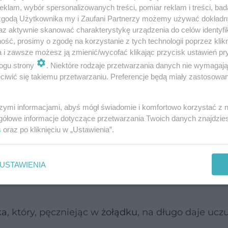
klam, wybór spersonalizowanych treści, pomiar reklam i treści, bad
 zgodą Użytkownika my i Zaufani Partnerzy możemy używać dokład
az aktywnie skanować charakterystykę urządzenia do celów identyfi
ść, prosimy o zgodę na korzystanie z tych technologii poprzez klikn
a i zawsze możesz ją zmienić/wycofać klikając przycisk ustawień pr
ogu strony
. Niektóre rodzaje przetwarzania danych nie wymagaj
iwić się takiemu przetwarzaniu. Preferencje będą miały zastosowanie
szymi informacjami, abyś mógł świadomie i komfortowo korzystać z
gółowe informacje dotyczące przetwarzania Twoich danych znajdzi
a regulujące trawienie
, np.
oregano
i zioła hamują
s
oraz po kliknięciu w „Ustawienia”.
 restrykcyjny sposób ograniczać jadłospisu, by diet
USTAWIENIA
ka
, który, pęczniejąc w
żołądku
, na długo daje ucz