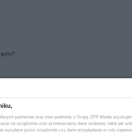
trem?
ła spalające
tkankę tłuszczową
, np.
Yerba Mate
i
z
syn, np.
pokrzywa
.
niku,
fanych partnerów oraz inne podmioty z Grupy ZPR Media uzyskujem
cje na urządzeniu oraz przetwarzamy dane osobowe, takie jak unika
je wysyłane przez urządzenie czy dane przeglądania w celu zapewn