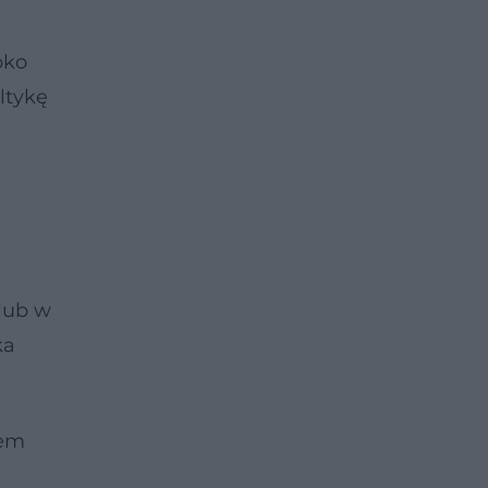
bko
ltykę
lub w
ka
łem