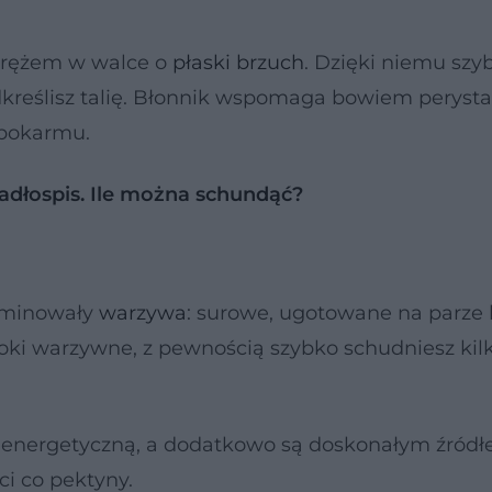
 orężem w walce o
płaski brzuch
. Dzięki niemu szy
dkreślisz talię. Błonnik wspomaga bowiem perysta
k pokarmu.
 jadłospis. Ile można schundąć?
dominowały
warzywa
: surowe, ugotowane na parze 
 soki warzywne, z pewnością szybko schudniesz kil
ą energetyczną, a dodatkowo są doskonałym źród
ci co pektyny.