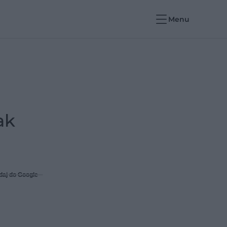
Menu
ak
daj do Google