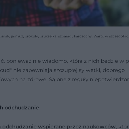
inak, jarmuż, brokuły, brukselka, szparagi, karczochy. Warto w szczególno
ć, ponieważ nie wiadomo, która z nich będzie w p
 cud" nie zapewniają szczupłej sylwetki, dobrego
owych na zdrowe. Są one z reguły niepotwierdzo
ch odchudzanie
a odchudzanie wspierane przez naukowców
, któ