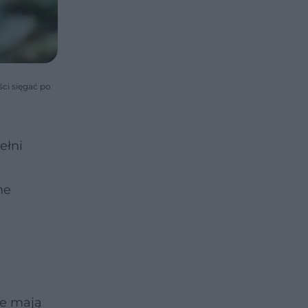
ści sięgać po
ełni
ne
re mają