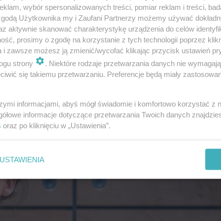
klam, wybór spersonalizowanych treści, pomiar reklam i treści, bad
 zgodą Użytkownika my i Zaufani Partnerzy możemy używać dokład
az aktywnie skanować charakterystykę urządzenia do celów identyfi
ść, prosimy o zgodę na korzystanie z tych technologii poprzez klikn
a i zawsze możesz ją zmienić/wycofać klikając przycisk ustawień pr
ogu strony
. Niektóre rodzaje przetwarzania danych nie wymagaj
iwić się takiemu przetwarzaniu. Preferencje będą miały zastosowanie
szymi informacjami, abyś mógł świadomie i komfortowo korzystać z
gółowe informacje dotyczące przetwarzania Twoich danych znajdzi
s
oraz po kliknięciu w „Ustawienia”.
USTAWIENIA