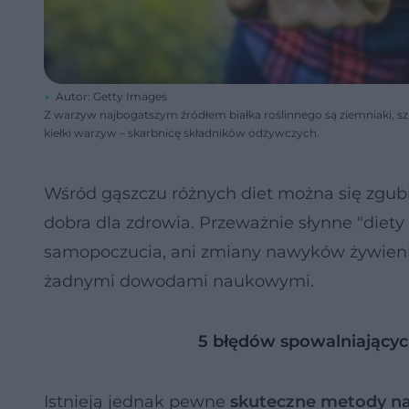
Autor: Getty Images
Z warzyw najbogatszym źródłem białka roślinnego są ziemniaki, szp
kiełki warzyw – skarbnicę składników odżywczych.
Wśród gąszczu różnych diet można się zgubi
dobra dla zdrowia. Przeważnie słynne "diety
samopoczucia, ani zmiany nawyków żywieni
żadnymi dowodami naukowymi.
5 błędów spowalniający
Istnieją jednak pewne
skuteczne metody n