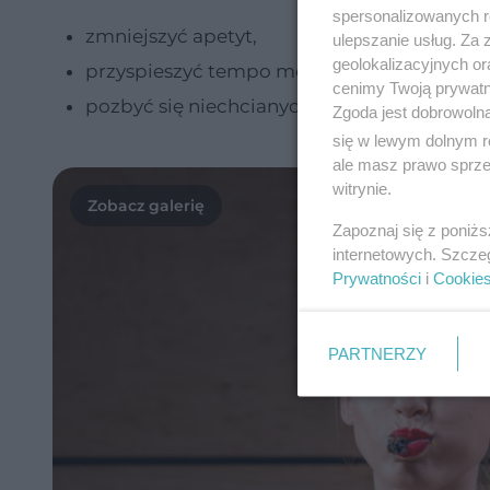
spersonalizowanych re
zmniejszyć apetyt,
ulepszanie usług. Za
geolokalizacyjnych or
przyspieszyć tempo metabolizmu,
cenimy Twoją prywatno
pozbyć się niechcianych kilogramów.
Zgoda jest dobrowoln
się w lewym dolnym r
ale masz prawo sprzec
witrynie.
Zapoznaj się z poniż
internetowych. Szcze
Prywatności
i
Cookie
PARTNERZY