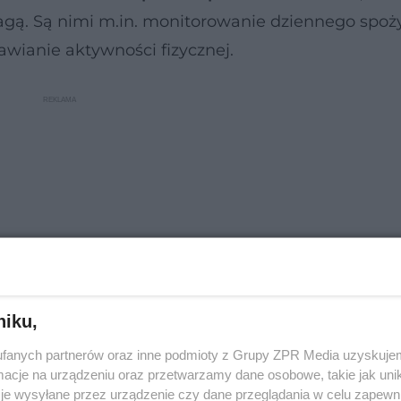
gą. Są nimi m.in. monitorowanie dziennego spoż
awianie aktywności fizycznej.
niku,
fanych partnerów oraz inne podmioty z Grupy ZPR Media uzyskujem
cje na urządzeniu oraz przetwarzamy dane osobowe, takie jak unika
ie
, które pomogą:
je wysyłane przez urządzenie czy dane przeglądania w celu zapewn