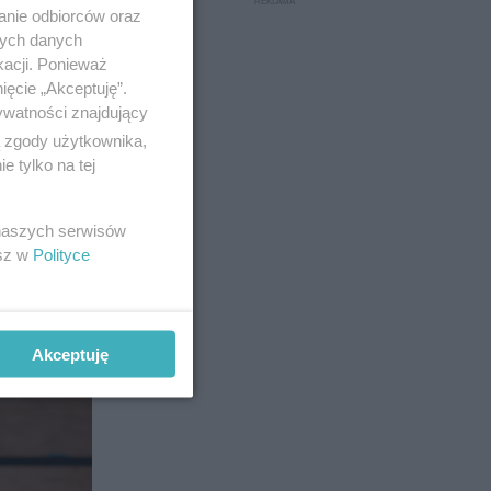
anie odbiorców oraz
nych danych
kacji. Ponieważ
ięcie „Akceptuję”.
ywatności znajdujący
ą zgody użytkownika,
 tylko na tej
10
 naszych serwisów
esz w
Polityce
Akceptuję