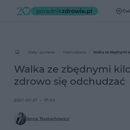
Ćwi
Diety i żywienie
Odchudzanie
Walka ze zbędnymi k
Walka ze zbędnymi kil
zdrowo się odchudzać
2021-07-27
17:32
Anna Tłustochowicz