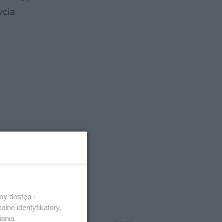
ycia
y dostęp i
lne identyfikatory,
iania