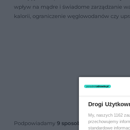
wpływ na mądre i świadome zarządzanie wa
kalorii, ograniczenie węglowodanów czy upr
Drogi Użytkow
My, naszych 1162 zau
przechowujemy informa
Podpowiadamy
9 sposobów na odchudzan
standardowe informac