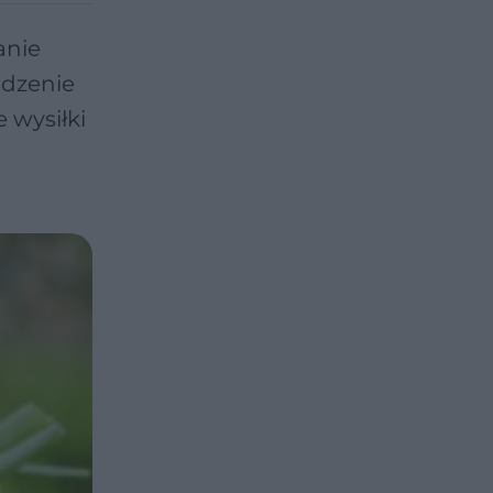
anie
odzenie
 wysiłki