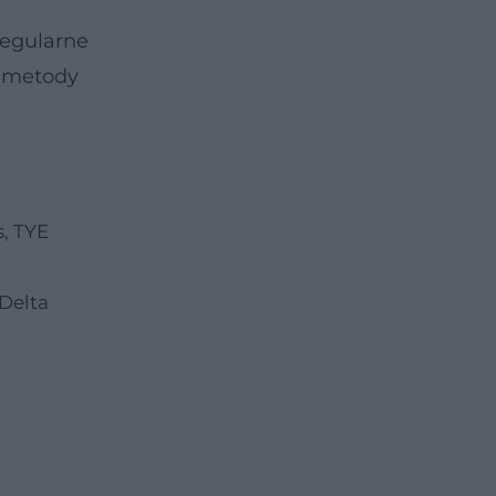
regularne
e metody
s, TYE
 Delta