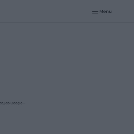
Menu
daj do Google