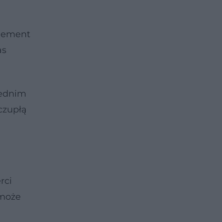
element
as
iednim
czupłą
rci
 może