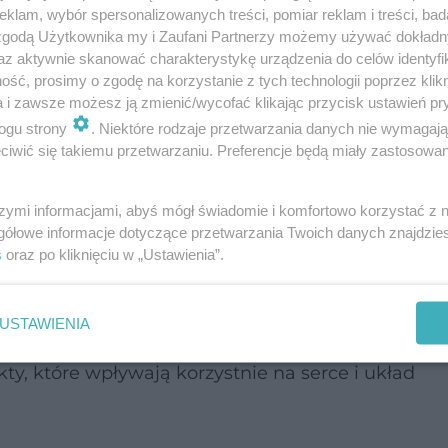
MATERIAŁ SPONSOROWANY
klam, wybór spersonalizowanych treści, pomiar reklam i treści, bad
j Zdrów o budowaniu odporności na
 zgodą Użytkownika my i Zaufani Partnerzy możemy używać dokład
az aktywnie skanować charakterystykę urządzenia do celów identyfi
ść, prosimy o zgodę na korzystanie z tych technologii poprzez klikn
a i zawsze możesz ją zmienić/wycofać klikając przycisk ustawień pr
owy styl życia Japończyków
ogu strony
. Niektóre rodzaje przetwarzania danych nie wymagaj
iwić się takiemu przetwarzaniu. Preferencje będą miały zastosowanie
e tylko na diecie, ale także na ogólnym podejściu 
szymi informacjami, abyś mógł świadomie i komfortowo korzystać z
mują spożywanie małych porcji, powolne jedzenie
gółowe informacje dotyczące przetwarzania Twoich danych znajdzi
s
oraz po kliknięciu w „Ustawienia”.
cy spożywają dużo świeżych warzyw, ryb i ferme
USTAWIENIA
i ogólną kondycję organizmu. Ich dieta długowiec
y, które wpływają korzystnie na serce i układ