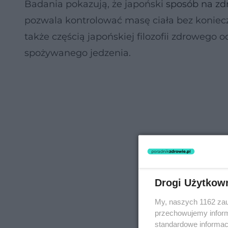
Badania pokazują, że japoński
sposób na zd
pozwala kontrolować masę ciała bez konieczn
także częścią japońskiej filozofii zdrowego od
spożywanego jedzenia.
Drogi Użytkow
My, naszych 1162 zau
przechowujemy informa
standardowe informac