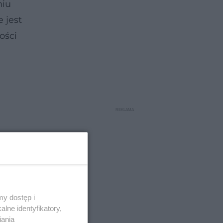
niu
 jest
ości
y dostęp i
lne identyfikatory,
iania