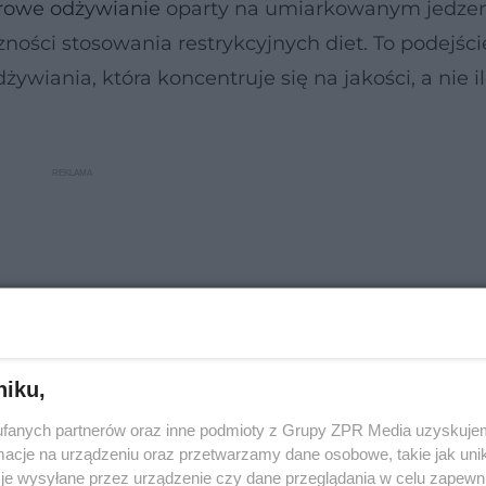
rowe odżywianie
oparty na umiarkowanym jedze
ości stosowania restrykcyjnych diet. To podejście
żywiania, która koncentruje się na jakości, a nie il
niku,
fanych partnerów oraz inne podmioty z Grupy ZPR Media uzyskujem
cje na urządzeniu oraz przetwarzamy dane osobowe, takie jak unika
je wysyłane przez urządzenie czy dane przeglądania w celu zapewn