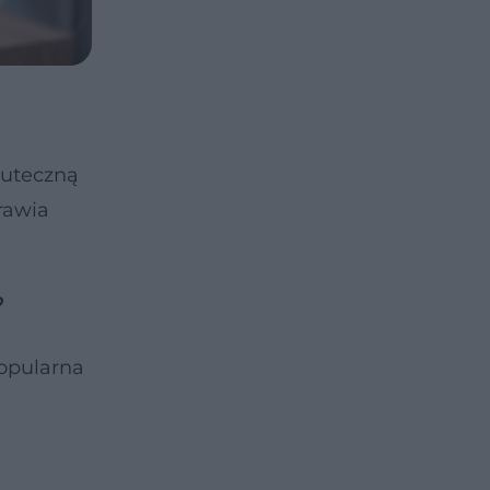
kuteczną
rawia
?
popularna