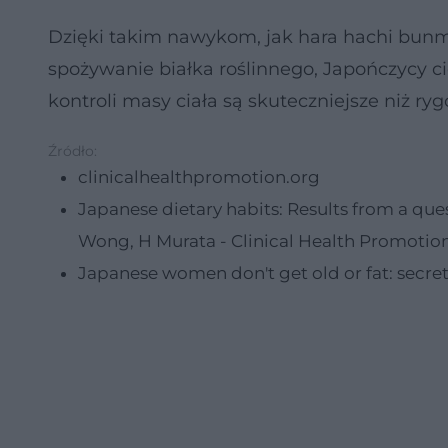
Dzięki takim nawykom, jak hara hachi bun
spożywanie białka roślinnego, Japończycy c
kontroli masy ciała są skuteczniejsze niż ryg
Źródło:
clinicalhealthpromotion.org
Japanese dietary habits: Results from a que
Wong, H Murata - Clinical Health Promotion
Japanese women don't get old or fat: secre