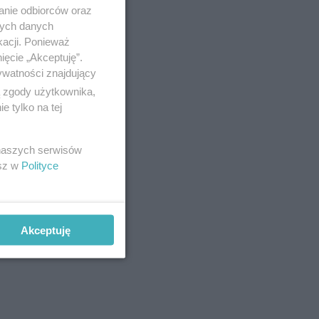
anie odbiorców oraz
nych danych
kacji. Ponieważ
ięcie „Akceptuję”.
ywatności znajdujący
ą zgody użytkownika,
 tylko na tej
do
 naszych serwisów
 i
esz w
Polityce
ntowanych
Akceptuję
zności