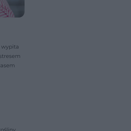
 wypita
 stresem
czasem
rośliny