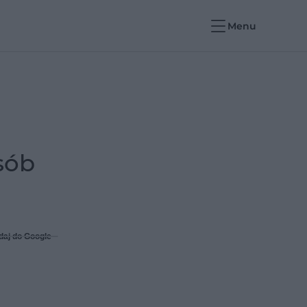
Menu
sób
daj do Google