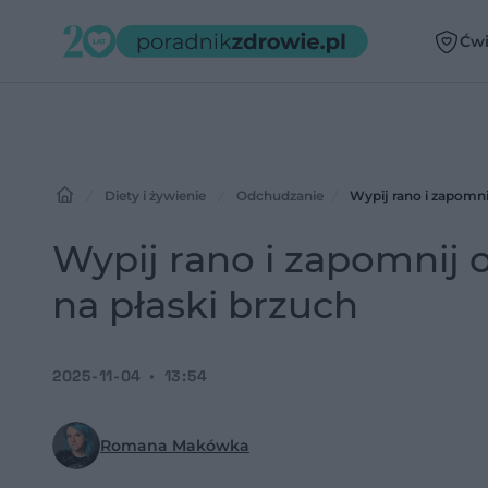
Ćwi
Diety i żywienie
Odchudzanie
Wypij rano i zapomni
Wypij rano i zapomnij 
na płaski brzuch
2025-11-04
13:54
Romana Makówka