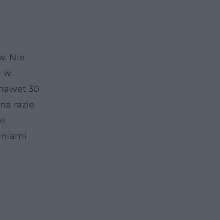
w. Nie
u w
 nawet 30
na razie
ie
eniami