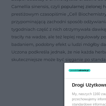
Camellia sinensis, czyli
popularnej zielonej 
prestiżowym czasopiśmie „Cell Biochemistry
przypominającą zachodni sposób odżywiania –
tygodniach część z nich otrzymywała dawkę e
traciły na wadze, ale też lepiej regulowały 
badaniem, podobny efekt u ludzi mógłby dać 
Uczona podkreśla jednak, że nie każda herb
skuteczniejsze może być sięganie po standa
Drogi Użytkow
My, naszych 1160 zau
przechowujemy informa
standardowe informac