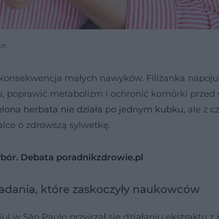
uch
a konsekwencja małych nawyków. Filiżanka napoju
, poprawić metabolizm i ochronić komórki przed
elona herbata nie działa po jednym kubku
, ale z 
lce o zdrowszą sylwetkę.
ybór. Debata poradnikzdrowie.pl
badania, które zaskoczyły naukowców
l w São Paulo przyjrzał się działaniu ekstraktu z 