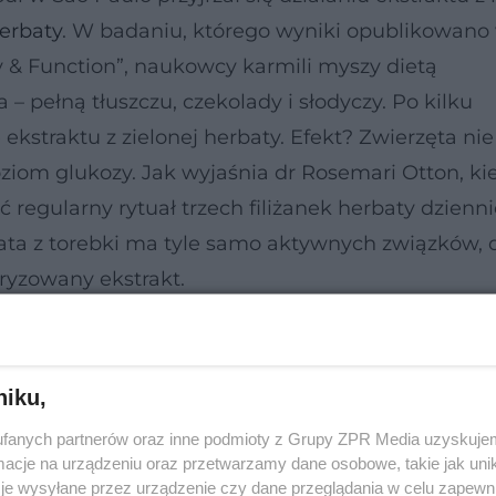
herbaty
. W badaniu, którego wyniki opublikowano
 & Function”, naukowcy karmili myszy dietą
 pełną tłuszczu, czekolady i słodyczy. Po kilku
kstraktu z zielonej herbaty. Efekt? Zwierzęta nie
poziom glukozy. Jak wyjaśnia dr Rosemari Otton, ki
regularny rytuał trzech filiżanek herbaty dzienni
ata z torebki ma tyle samo aktywnych związków, 
ryzowany ekstrakt.
niku,
fanych partnerów oraz inne podmioty z Grupy ZPR Media uzyskujem
cje na urządzeniu oraz przetwarzamy dane osobowe, takie jak unika
je wysyłane przez urządzenie czy dane przeglądania w celu zapewn