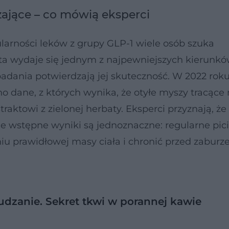
zające – co mówią eksperci
ularności leków z grupy GLP-1 wiele osób szuka
ata wydaje się jednym z najpewniejszych kierunkó
adania potwierdzają jej skuteczność. W 2022 rok
o dane, z których wynika, że otyłe myszy tracące
raktowi z zielonej herbaty. Eksperci przyznają, że 
le wstępne wyniki są jednoznaczne: regularne pic
u prawidłowej masy ciała i chronić przed zaburz
dzanie. Sekret tkwi w porannej kawie