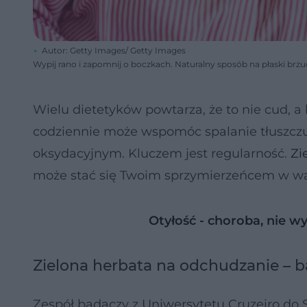
Autor: Getty Images/ Getty Images
Wypij rano i zapomnij o boczkach. Naturalny sposób na płaski brz
Wielu dietetyków powtarza, że to nie cud, 
codziennie może wspomóc spalanie tłuszczu
oksydacyjnym. Kluczem jest regularność.
Zi
może stać się Twoim sprzymierzeńcem w wa
Otyłość - choroba, nie w
Zielona herbata na odchudzanie – 
Zespół badaczy z Uniwersytetu Cruzeiro do Su