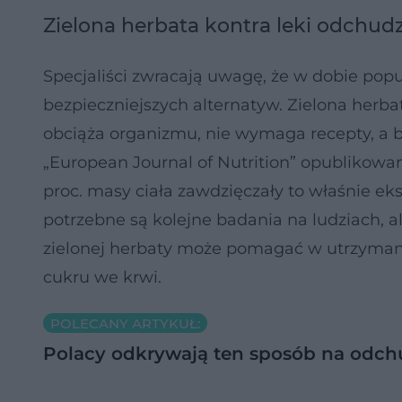
Zielona herbata kontra leki odchud
Specjaliści zwracają uwagę, że w dobie pop
bezpieczniejszych alternatyw. Zielona herb
obciąża organizmu, nie wymaga recepty, a b
„European Journal of Nutrition” opublikowan
proc. masy ciała zawdzięczały to właśnie ekst
potrzebne są kolejne badania na ludziach, a
zielonej herbaty może pomagać w utrzymani
cukru we krwi.
POLECANY ARTYKUŁ:
Polacy odkrywają ten sposób na odchu