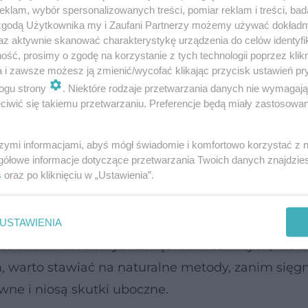
klam, wybór spersonalizowanych treści, pomiar reklam i treści, bad
 zgodą Użytkownika my i Zaufani Partnerzy możemy używać dokład
az aktywnie skanować charakterystykę urządzenia do celów identyfi
ść, prosimy o zgodę na korzystanie z tych technologii poprzez klikn
a i zawsze możesz ją zmienić/wycofać klikając przycisk ustawień pr
ogu strony
. Niektóre rodzaje przetwarzania danych nie wymagaj
iwić się takiemu przetwarzaniu. Preferencje będą miały zastosowanie
zy – jak działa zielona herbata
szymi informacjami, abyś mógł świadomie i komfortowo korzystać z
ny, które przyspieszają spalanie tłuszczu i popraw
gółowe informacje dotyczące przetwarzania Twoich danych znajdzi
s
oraz po kliknięciu w „Ustawienia”.
lko sprzymierzeniec w walce z boczkami, ale też w
z São Paulo zauważyli, że po kilku tygodniach
e miały niższy poziom cukru i mniej odkładająceg
USTAWIENIA
ret tkwi w naturalnych związkach roślinnych, któ
em, warto stawiać na naturalne metody, zanim się
wne i niosą skutki uboczne.