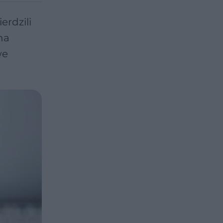
erdzili
na
we