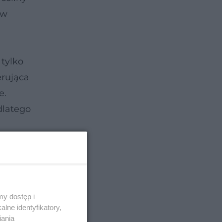
 w
 tylko
erująca
e.
dlatego
y dostęp i
lne identyfikatory,
iania