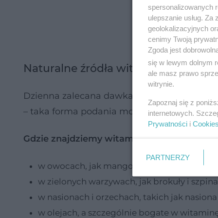
spersonalizowanych re
ulepszanie usług. Za
geolokalizacyjnych or
cenimy Twoją prywatno
Zgoda jest dobrowoln
się w lewym dolnym r
Naturalne źródła witaminy E
ale masz prawo sprzec
witrynie.
Dzienna zalecana dawka zalezy od wiegu i 
Zapoznaj się z poniż
– taka forma podania może też zmniejszać
internetowych. Szcze
Prywatności
i
Cookie
Gdzie znajdziemy witaminę E:
PARTNERZY
w owocach, jak mango i kiwi
w zielonych warzywach, jak brokuły i szpin
w nasionach i orzechach, takich jak nasion
w olejach, a szczególnie bogate w witaminę E