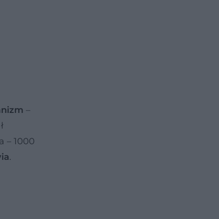
anizm
–
ł
a – 1000
ia
.