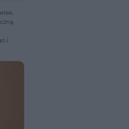
etek.
oczną
o i