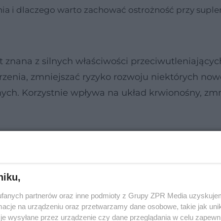
ia i dlaczego warto zachować ostrożność przy supl
t znana z silnych właściwości przeciwutleniającyc
rzenia, zmniejszać ryzyko rozwoju niektórych no
ych. Korzystnie wpływa na układ krwionośny, zmn
niku,
fanych partnerów oraz inne podmioty z Grupy ZPR Media uzyskujem
cje na urządzeniu oraz przetwarzamy dane osobowe, takie jak unika
je wysyłane przez urządzenie czy dane przeglądania w celu zapewn