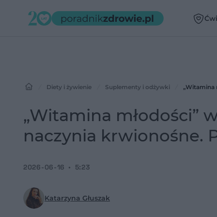
Ćwi
Diety i żywienie
Suplementy i odżywki 
„Witamina młodości” 
naczynia krwionośne.
2026-06-16
5:23
Katarzyna Głuszak