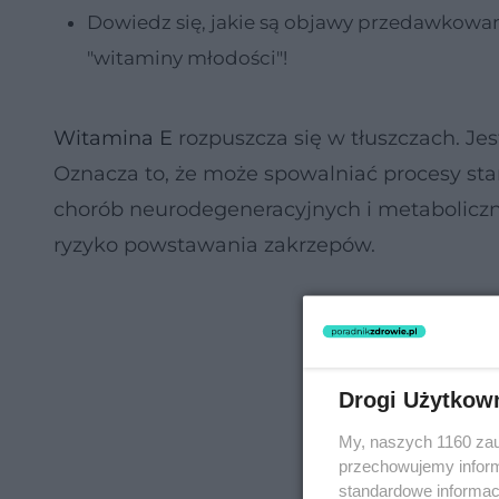
Dowiedz się, jakie są objawy przedawkowan
"witaminy młodości"!
Witamina E
rozpuszcza się w tłuszczach. Jes
Oznacza to, że może spowalniać procesy sta
chorób neurodegeneracyjnych i metaboliczn
ryzyko powstawania zakrzepów.
Drogi Użytkow
My, naszych 1160 zau
przechowujemy informa
standardowe informac