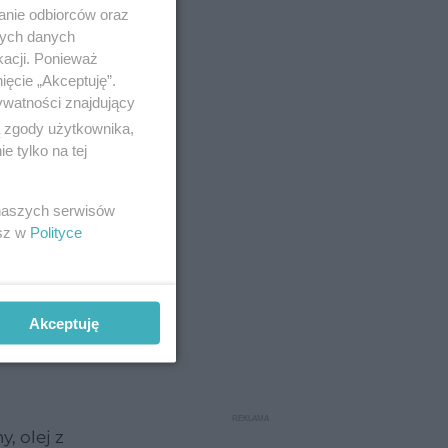
anie odbiorców oraz
nych danych
kacji. Ponieważ
ięcie „Akceptuję”.
ywatności znajdujący
ą zgody użytkownika,
 tylko na tej
edzeniem
 naszych serwisów
esz w
Polityce
Akceptuję
, olej z