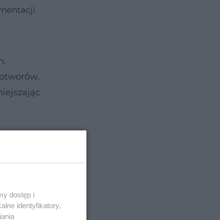
ementacji
h.
wotworów,
iejszając
y dostęp i
lne identyfikatory,
iania