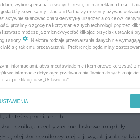
klam, wybór spersonalizowanych treści, pomiar reklam i treści, bad
 zgodą Użytkownika my i Zaufani Partnerzy możemy używać dokład
az aktywnie skanować charakterystykę urządzenia do celów identyfi
ść, prosimy o zgodę na korzystanie z tych technologii poprzez klikn
a i zawsze możesz ją zmienić/wycofać klikając przycisk ustawień pr
ogu strony
. Niektóre rodzaje przetwarzania danych nie wymagaj
iwić się takiemu przetwarzaniu. Preferencje będą miały zastosowanie
wagi. Priorytetowo powinna być przyjmowana z j
szymi informacjami, abyś mógł świadomie i komfortowo korzystać z
 ryzyko ewentualnego przedawkowania.
gółowe informacje dotyczące przetwarzania Twoich danych znajdzi
s
oraz po kliknięciu w „Ustawienia”.
USTAWIENIA
ak, ale też w pomidorach
a słonecznika, orzechy ziemne, laskowe, migdały
 są olej słonecznikowy, olej sojowy, olej kukurydziany