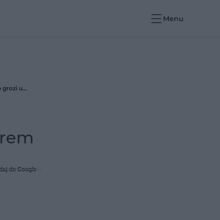
Menu
„Witamina młodości” w nadmiarze wpływa na naczynia krwionośne. Przedawkowanie grozi udarem
arem
daj do Google