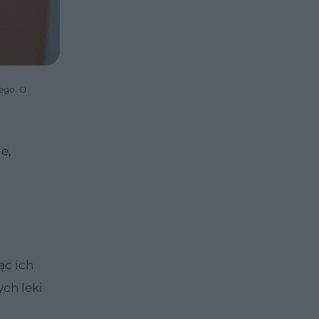
ego. O
e,
ąc ich
ych leki