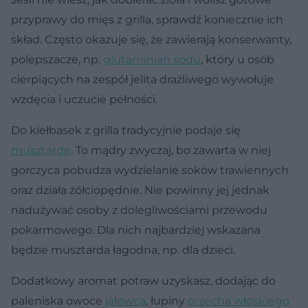
przyprawy do mięs z grilla, sprawdź koniecznie ich
skład. Często okazuje się, że zawierają konserwanty,
polepszacze, np.
glutaminian sodu
, który u osób
cierpiących na zespół jelita drażliwego wywołuje
wzdęcia i uczucie pełności.
Do kiełbasek z grilla tradycyjnie podaje się
musztardę
. To mądry zwyczaj, bo zawarta w niej
gorczyca pobudza wydzielanie soków trawiennych
oraz działa żółciopędnie. Nie powinny jej jednak
nadużywać osoby z dolegliwościami przewodu
pokarmowego. Dla nich najbardziej wskazana
będzie musztarda łagodna, np. dla dzieci.
Dodatkowy aromat potraw uzyskasz, dodając do
paleniska owoce
jałowca
, łupiny
orzecha włoskiego