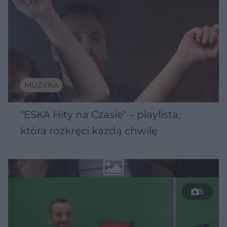
MUZYKA
"ESKA Hity na Czasie" – playlista,
która rozkręci każdą chwilę
5