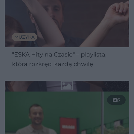
MUZYKA
"ESKA Hity na Czasie" – playlista,
która rozkręci każdą chwilę
5