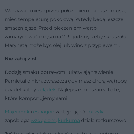
Warzywa i mięso przed położeniem na ruszt muszą
mieć temperaturę pokojową. Wtedy będą jeszcze
smaczniejsze. Przed pieczeniem warto
zamarynować mięso na 2-3 godziny, żeby skruszało.
Marynatą może być olej lub wino z przyprawami.
Nie żałuj ziół
Dodają smaku potrawom i ułatwiają trawienie.
Pamiętaj o nich, zwłaszcza gdy masz chorą wątrobę
czy delikatny
żołądek
. Najlepsze mieszanki to te,
które komponujemy sami.
Majeranek
i
estragon
zastępują sól,
bazylia
zapobiega
wzdęciom
,
kurkuma
działa rozkurczowo.
Jeśli nie wiesz, jak dobierać zioła i wolisz gotowe