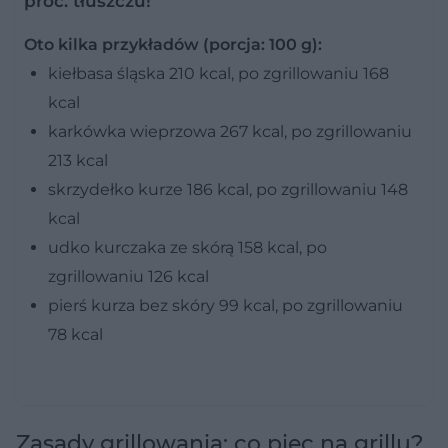
proc. tłuszczu!
Oto kilka przykładów (porcja: 100 g):
kiełbasa śląska 210 kcal, po zgrillowaniu 168
kcal
karkówka wieprzowa 267 kcal, po zgrillowaniu
213 kcal
skrzydełko kurze 186 kcal, po zgrillowaniu 148
kcal
udko kurczaka ze skórą 158 kcal, po
zgrillowaniu 126 kcal
pierś kurza bez skóry 99 kcal, po zgrillowaniu
78 kcal
Zasady grillowania: co piec na grillu?