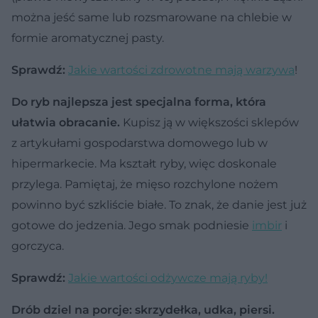
można jeść same lub rozsmarowane na chlebie w
formie aromatycznej pasty.
Sprawdź:
Jakie wartości zdrowotne mają warzywa
!
Do ryb najlepsza jest specjalna forma, która
ułatwia obracanie.
Kupisz ją w większości sklepów
z artykułami gospodarstwa domowego lub w
hipermarkecie. Ma kształt ryby, więc doskonale
przylega. Pamiętaj, że mięso rozchylone nożem
powinno być szkliście białe. To znak, że danie jest już
gotowe do jedzenia. Jego smak podniesie
imbir
i
gorczyca.
Sprawdź:
Jakie wartości odżywcze mają ryby!
Drób dziel na porcje: skrzydełka, udka, piersi.