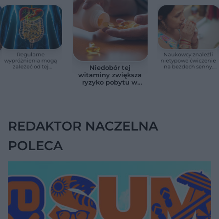
Regularne
Naukowcy znaleźli
wypróżnienia mogą
nietypowe ćwiczenie
zależeć od tej
na bezdech senny.
Niedobór tej
witaminy. Odkrycie
Efekty zaskoczyły
witaminy zwiększa
zaskoczyło
badaczy
ryzyko pobytu w
naukowców
szpitalu. Badanie
objęło 36 tys. osób
REDAKTOR NACZELNA
POLECA