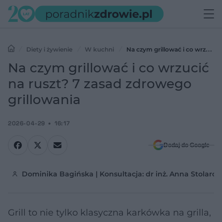
Diety i żywienie
W kuchni
Na czym grillować i co wrzucić
na ruszt? 7 zasad zdrowego grillowania
Na czym grillować i co wrzucić
na ruszt? 7 zasad zdrowego
grillowania
2026-04-29
16:17
Dodaj do Google
Dominika Bagińska | Konsultacja: dr inż. Anna Stolarczy
Grill to nie tylko klasyczna karkówka na grilla,