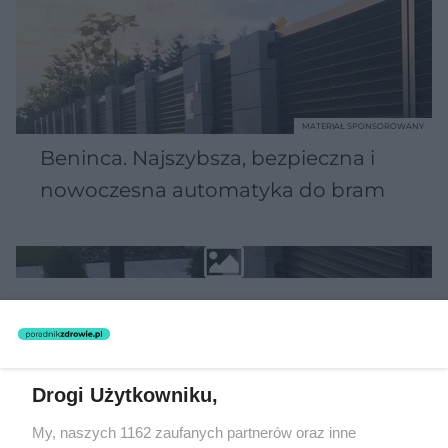
MATERIAŁ SPONSOROWANY
Beninca. Najszybsza, bezpieczna i
nowoczesna automatyka do bram
WSPÓŁPRACUJĄ Z NAMI:
Drogi Użytkowniku,
My, naszych 1162 zaufanych partnerów oraz inne