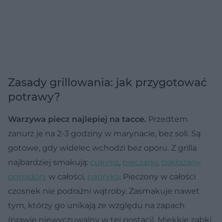
Zasady grillowania: jak przygotować
potrawy?
Warzywa piecz najlepiej na tacce.
Przedtem
zanurz je na 2-3 godziny w marynacie, bez soli. Są
gotowe, gdy widelec wchodzi bez oporu. Z grilla
najbardziej smakują:
cukinia
,
pieczarki
,
bakłażany,
pomidory
w całości,
papryka
. Pieczony w całości
czosnek nie podrażni wątroby. Zasmakuje nawet
tym, którzy go unikają ze względu na zapach
(prawie niewyczuwalny w tej postaci). Miękkie ząbki