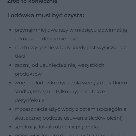
Zrób to koniecznie
Lodówka musi być czysta:
przynajmniej dwa razy w miesiącu powinnaś ją
odmrażać i dokładnie myć
rób to wyłącznie wtedy, kiedy jest wyłączona z
sieci
zacznij od usunięcia z niej wszystkich
produktów
wnętrze lodówki myj ciepłą wodą z dodatkiem
środka, który nie tylko myje, ale także
dezynfekuje
możesz także użyć wody z octem (szczególnie
skutecznej podczas usuwania śladów pleśni)
spłukuj ją kilkakrotnie ciepłą wodą
przed włączeniem do sieci wytrzyj ją do sucha.