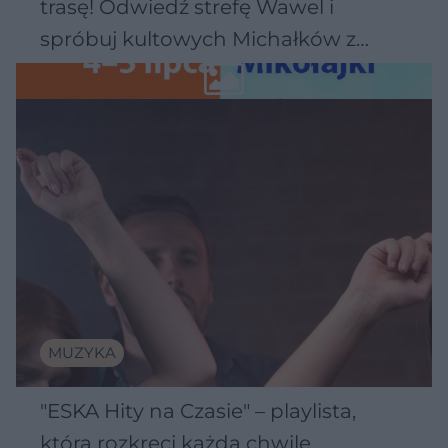
trasę! Odwiedź strefę Wawel i
spróbuj kultowych Michałków z
Wawelu
MUZYKA
"ESKA Hity na Czasie" – playlista,
która rozkręci każdą chwilę