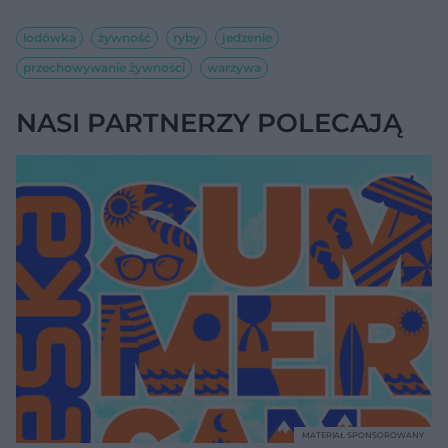
lodówka
żywność
ryby
jedzenie
przechowywanie żywności
warzywa
NASI PARTNERZY POLECAJĄ
MATERIAŁ SPONSOROWANY