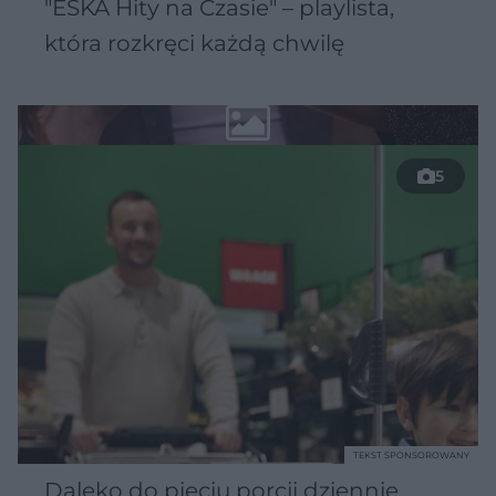
"ESKA Hity na Czasie" – playlista,
która rozkręci każdą chwilę
5
TEKST SPONSOROWANY
Daleko do pięciu porcji dziennie.