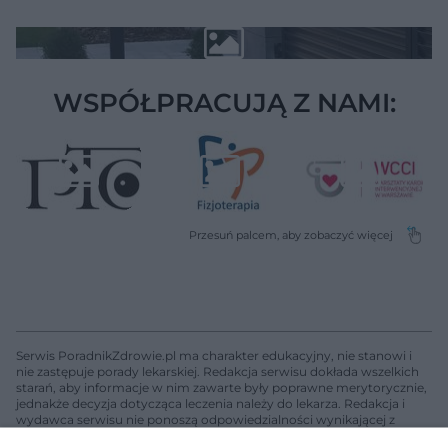
WSPÓŁPRACUJĄ Z NAMI:
Serwis PoradnikZdrowie.pl ma charakter edukacyjny, nie stanowi i
nie zastępuje porady lekarskiej. Redakcja serwisu dokłada wszelkich
starań, aby informacje w nim zawarte były poprawne merytorycznie,
jednakże decyzja dotycząca leczenia należy do lekarza. Redakcja i
wydawca serwisu nie ponoszą odpowiedzialności wynikającej z
zastosowania informacji zamieszczonych na stronach serwisu, który