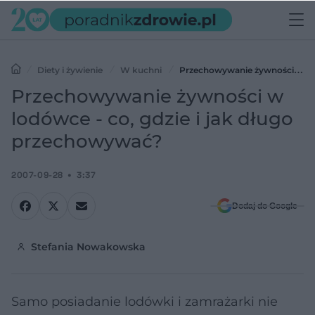
Diety i żywienie
W kuchni
Przechowywanie żywności w
lodówce - co, gdzie i jak długo przechowywać?
Przechowywanie żywności w
lodówce - co, gdzie i jak długo
przechowywać?
2007-09-28
3:37
Dodaj do Google
Stefania Nowakowska
Samo posiadanie lodówki i zamrażarki nie