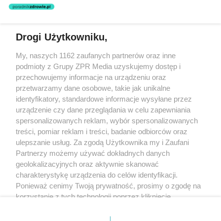
nie prowadzi działalności leczniczej polegającej na udzielaniu
świadczeń zdrowotnych w rozumieniu art. 3 ust 1 ustawy o
działalności leczniczej.
Drogi Użytkowniku,
Żaden utwór zamieszczony w serwisie nie może być powielany i
My, naszych 1162 zaufanych partnerów oraz inne
rozpowszechniany lub dalej rozpowszechniany w jakikolwiek sposób
(w tym także elektroniczny lub mechaniczny) na jakimkolwiek polu
podmioty z Grupy ZPR Media uzyskujemy dostęp i
eksploatacji w jakiejkolwiek formie, włącznie z umieszczaniem w
przechowujemy informacje na urządzeniu oraz
Internecie bez pisemnej zgody właściciela praw. Jakiekolwiek użycie
przetwarzamy dane osobowe, takie jak unikalne
lub wykorzystanie utworów w całości lub w części z naruszeniem
prawa, tzn. bez właściwej zgody, jest zabronione pod groźbą kary i
identyfikatory, standardowe informacje wysyłane przez
może być ścigane prawnie.
urządzenie czy dane przeglądania w celu zapewniania
spersonalizowanych reklam, wybór spersonalizowanych
treści, pomiar reklam i treści, badanie odbiorców oraz
ulepszanie usług. Za zgodą Użytkownika my i Zaufani
Partnerzy możemy używać dokładnych danych
geolokalizacyjnych oraz aktywnie skanować
charakterystykę urządzenia do celów identyfikacji.
O nas
Ponieważ cenimy Twoją prywatność, prosimy o zgodę na
korzystanie z tych technologii poprzez kliknięcie
Informacje prawne
„Akceptuję”. Zgoda jest dobrowolna i zawsze możesz ją
Nasze serwisy
zmienić/wycofać klikając przycisk ustawień prywatności