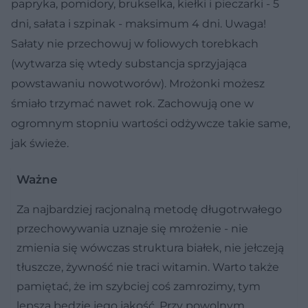
papryka, pomidory, brukselka, kiełki i pieczarki - 5
dni, sałata i szpinak - maksimum 4 dni. Uwaga!
Sałaty nie przechowuj w foliowych torebkach
(wytwarza się wtedy substancja sprzyjająca
powstawaniu nowotworów). Mrożonki możesz
śmiało trzymać nawet rok. Zachowują one w
ogromnym stopniu wartości odżywcze takie same,
jak świeże.
Ważne
Za najbardziej racjonalną metodę długotrwałego
przechowywania uznaje się mrożenie - nie
zmienia się wówczas struktura białek, nie jełczeją
tłuszcze, żywność nie traci witamin. Warto także
pamiętać, że im szybciej coś zamrozimy, tym
lepsza będzie jego jakość. Przy powolnym