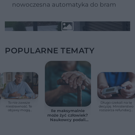
nowoczesna automatyka do bram
POPULARNE TEMATY
To nie zawsze
Długo czekali na tę
niestrawność. Te
decyzję. Ministerstwo
objawy mogą
rozszerza refundację
Ile maksymalnie
wskazywać na raka
pomp insulinowych
może żyć człowiek?
trzustki
Naukowcy podali
zaskakującą liczbę