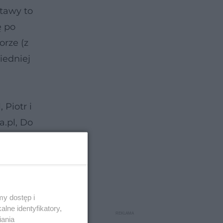
stawy to
ę po
orze (z
iedniej
Piotr i
a.pl, Do
wyższe,
y dostęp i
ci się za
lne identyfikatory,
iania