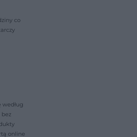
dziny co
tarczy
ę według
, bez
dukty
tą online