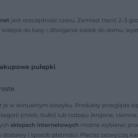
rnet
jest oszczędność czasu. Zamiast tracić 2–3 go
 kolejce do kasy i dźwiganie siatek do domu, wys
zakupowe pułapki
roste
z je w wirtualnym koszyku. Produkty przegląda si
egorii (chleb, bułki) lub rodzaju (krojone, ciemne
rych
sklepach internetowych
można wybierać pro
dostawy i sposób płatności. Płacisz zazwyczaj kar