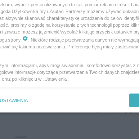
mochodu albo bilety komunikacji miejskiej. Czase
klam, wybór spersonalizowanych treści, pomiar reklam i treści, bad
 pracownik supermarketu dzwoni z propozycjami
 zgodą Użytkownika my i Zaufani Partnerzy możemy używać dokład
az aktywnie skanować charakterystykę urządzenia do celów identyfi
lnie wybrać i obejrzeć pieczywa, owoców i warzy
ść, prosimy o zgodę na korzystanie z tych technologii poprzez klikn
. Frisco.pl) podają jednak na stronach daty ważnoś
a i zawsze możesz ją zmienić/wycofać klikając przycisk ustawień pr
ogu strony
. Niektóre rodzaje przetwarzania danych nie wymagaj
iwić się takiemu przetwarzaniu. Preferencje będą miały zastosowanie
reklamację od razu rozpatruje kurier, jeśli nie
ależy to zrobić jak najszybciej. Niekiedy okazuje s
szymi informacjami, abyś mógł świadomie i komfortowo korzystać z
zystkich zamówionych. Wtedy sklep zwraca nadp
gółowe informacje dotyczące przetwarzania Twoich danych znajdzi
s
oraz po kliknięciu w „Ustawienia”.
stępnym zamówieniu.
eba koniecznie przed zakupami przeczytać regula
upami jeszcze w obecności kuriera – sprawdzić, cz
USTAWIENIA
e zostało uszkodzone podczas transportu (np. jajka,