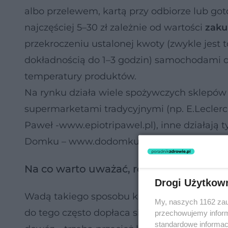
albo przelewem, kartą przy odbiorze lub got
najczęściej 5–30 zł zależnie od wartości
zak
przekroczeniu ustalonej kwoty (zwykle jest 
dokładnością do 1–3 godzin) samochodami 
temperatury produktów.
Na rynku działa wiele spożywczych sklepów 
supermarketami tradycyjnymi (np. E.Leclerc
Paweł -www.epiotripawel.pl), inne działają ty
Domku – www.dodomku.pl).
Na co warto uważać, robiąc zakupy prze
Drogi Użytkow
Wadą takiego sposobu kupowania są z pewno
My, naszych 1162 zau
do tego często dopłaca się za dowóz. Z drugi
przechowujemy informa
standardowe informac