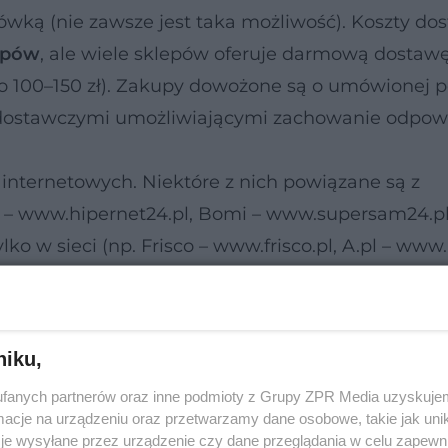
ówką (nie zawsze jest taka możliwość). Koszty do
upów
, ale wiele sklepów oferuje darmową dostaw
to 100–150 zł). Zakupy dowożone są o umówionej p
dostawczymi umożliwiającymi zachowanie odpow
internetowych. Niektóre z nich powiązane są z
 – www.hipernet24.pl, Bomi – www.supersam24.pl, 
lko w sieci (np. Frisco – www.frisco.pl, A.pl – www.
z internet
niku,
ścią koszty. Ceny w internetowych sklepach są 
fanych partnerów oraz inne podmioty z Grupy ZPR Media uzyskujem
ej strony – kupując w sklepie stacjonarnym, też pła
cje na urządzeniu oraz przetwarzamy dane osobowe, takie jak unika
je wysyłane przez urządzenie czy dane przeglądania w celu zapewn