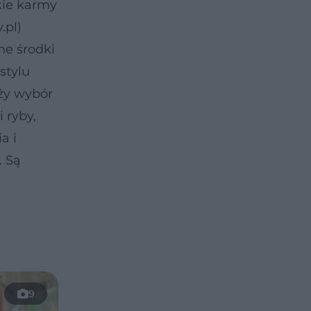
kie karmy
.pl)
ne środki
stylu
uży wybór
 ryby,
a i
. Są
9