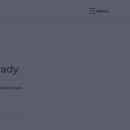
Menu
wady
daj do Google