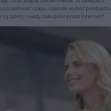
ają coraz więcej zwolenników. W sklepach
 oszczędność czasu i szeroki wybór produkt
 są zalety i wady zakupów przez internet?