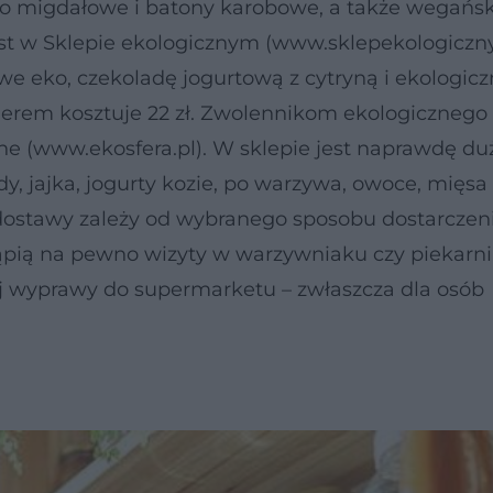
o migdałowe i batony karobowe, a także wegańs
ast w Sklepie ekologicznym (www.sklepekologiczny
we eko, czekoladę jogurtową z cytryną i ekologicz
ierem kosztuje 22 zł. Zwolennikom ekologicznego 
zne (www.ekosfera.pl). W sklepie jest naprawdę d
 jajka, jogurty kozie, po warzywa, owoce, mięsa i
 dostawy zależy od wybranego sposobu dostarczeni
ąpią na pewno wizyty w warzywniaku czy piekarni
j wyprawy do supermarketu – zwłaszcza dla osób