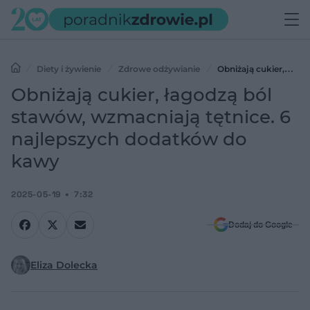
Diety i żywienie
Zdrowe odżywianie
Obniżają cukier,
łagodzą ból stawów, wzmacniają tętnice. 6 najlepszych dodatków
Obniżają cukier, łagodzą ból
do kawy
stawów, wzmacniają tętnice. 6
najlepszych dodatków do
kawy
2025-05-19
7:32
Dodaj do Google
Eliza Dolecka