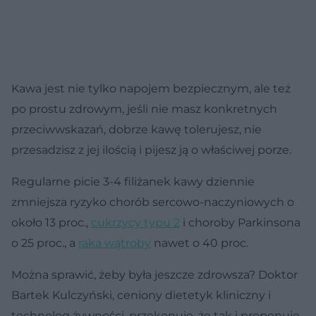
Kawa jest nie tylko napojem bezpiecznym, ale też
po prostu zdrowym, jeśli nie masz konkretnych
przeciwwskazań, dobrze kawę tolerujesz, nie
przesadzisz z jej ilością i pijesz ją o właściwej porze.
Regularne picie 3-4 filiżanek kawy dziennie
zmniejsza ryzyko chorób sercowo-naczyniowych o
około 13 proc.,
cukrzycy typu 2
i choroby Parkinsona
o 25 proc., a
raka wątroby
nawet o 40 proc.
Można sprawić, żeby była jeszcze zdrowsza? Doktor
Bartek Kulczyński, ceniony dietetyk kliniczny i
technolog żywności, przekonuje, że tak i proponuje