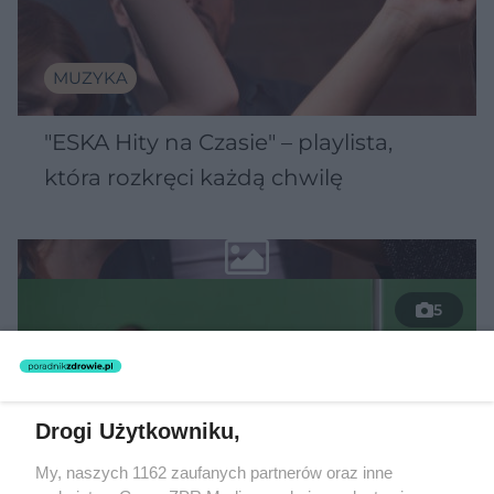
MUZYKA
"ESKA Hity na Czasie" – playlista,
która rozkręci każdą chwilę
5
Drogi Użytkowniku,
My, naszych 1162 zaufanych partnerów oraz inne