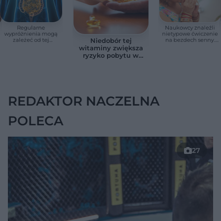
Regularne
Naukowcy znaleźli
wypróżnienia mogą
nietypowe ćwiczenie
zależeć od tej
na bezdech senny.
Niedobór tej
witaminy. Odkrycie
Efekty zaskoczyły
witaminy zwiększa
zaskoczyło
badaczy
ryzyko pobytu w
naukowców
szpitalu. Badanie
objęło 36 tys. osób
REDAKTOR NACZELNA
POLECA
27