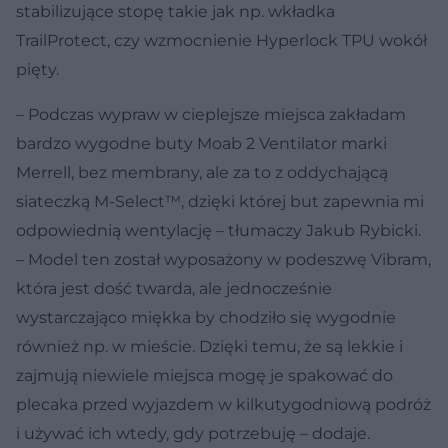
stabilizujące stopę takie jak np. wkładka
TrailProtect, czy wzmocnienie Hyperlock TPU wokół
pięty.
– Podczas wypraw w cieplejsze miejsca zakładam
bardzo wygodne buty Moab 2 Ventilator marki
Merrell, bez membrany, ale za to z oddychającą
siateczką M-Select™, dzięki której but zapewnia mi
odpowiednią wentylację – tłumaczy Jakub Rybicki.
– Model ten został wyposażony w podeszwę Vibram,
która jest dość twarda, ale jednocześnie
wystarczająco miękka by chodziło się wygodnie
również np. w mieście. Dzięki temu, że są lekkie i
zajmują niewiele miejsca mogę je spakować do
plecaka przed wyjazdem w kilkutygodniową podróż
i używać ich wtedy, gdy potrzebuję – dodaje.