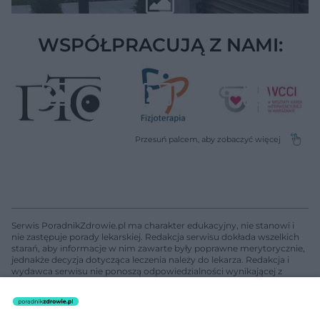
WSPÓŁPRACUJĄ Z NAMI:
Serwis PoradnikZdrowie.pl ma charakter edukacyjny, nie stanowi i
nie zastępuje porady lekarskiej. Redakcja serwisu dokłada wszelkich
starań, aby informacje w nim zawarte były poprawne merytorycznie,
jednakże decyzja dotycząca leczenia należy do lekarza. Redakcja i
wydawca serwisu nie ponoszą odpowiedzialności wynikającej z
zastosowania informacji zamieszczonych na stronach serwisu, który
nie prowadzi działalności leczniczej polegającej na udzielaniu
świadczeń zdrowotnych w rozumieniu art. 3 ust 1 ustawy o
działalności leczniczej.