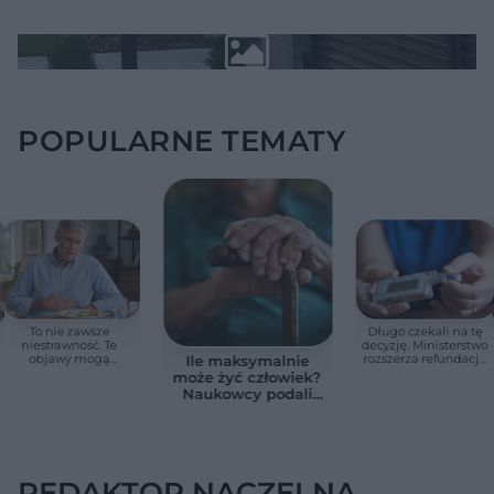
POPULARNE TEMATY
To nie zawsze
Długo czekali na tę
niestrawność. Te
decyzję. Ministerstwo
objawy mogą
rozszerza refundację
Ile maksymalnie
wskazywać na raka
pomp insulinowych
może żyć człowiek?
trzustki
Naukowcy podali
zaskakującą liczbę
REDAKTOR NACZELNA