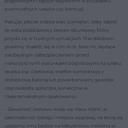
pogodowymi i będzie wsparciem w przypadku
ewentualnych urazów czy kontuzji.
Pakując plecak trzeba więc pamiętać, żeby zabrać
ze sobą podstawowy zestaw ratunkowy, który
przyda się w trudnych sytuacjach. Standardowo
powinny znaleźć się w nim m.in. folia nrc, będąca
niezbędnym zabezpieczeniem przed
niekorzystnymi warunkami pogodowymi na szlaku,
latarka (np. czołówka), telefon komórkowy z
dodatkową baterią lub powerbankiem, gwizdek
oraz osobista apteczka, koniecznie w
nieprzemakalnym opakowaniu.
– Zawartość zestawu może się nieco różnić w
zależności od rodzaju i miejsca wyprawy, na którą się
udajemy. Inny będzie na kilkudniowy trekking w