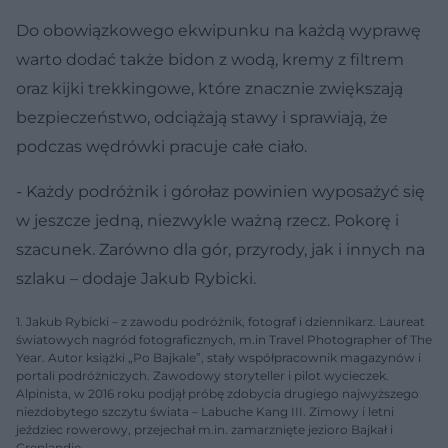
Do obowiązkowego ekwipunku na każdą wyprawę
warto dodać także bidon z wodą, kremy z filtrem
oraz kijki trekkingowe, które znacznie zwiększają
bezpieczeństwo, odciążają stawy i sprawiają, że
podczas wędrówki pracuje całe ciało.
- Każdy podróżnik i górołaz powinien wyposażyć się
w jeszcze jedną, niezwykle ważną rzecz. Pokorę i
szacunek. Zarówno dla gór, przyrody, jak i innych na
szlaku – dodaje Jakub Rybicki.
1. Jakub Rybicki – z zawodu podróżnik, fotograf i dziennikarz. Laureat
światowych nagród fotograficznych, m.in Travel Photographer of The
Year. Autor książki „Po Bajkale”, stały współpracownik magazynów i
portali podróżniczych. Zawodowy storyteller i pilot wycieczek.
Alpinista, w 2016 roku podjął próbę zdobycia drugiego najwyższego
niezdobytego szczytu świata – Labuche Kang III. Zimowy i letni
jeździec rowerowy, przejechał m.in. zamarznięte jezioro Bajkał i
Grenlandię.