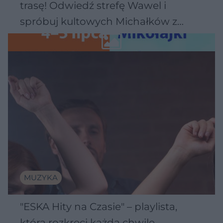
trasę! Odwiedź strefę Wawel i
spróbuj kultowych Michałków z
Wawelu
MUZYKA
"ESKA Hity na Czasie" – playlista,
która rozkręci każdą chwilę