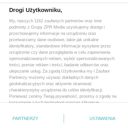
Drogi Użytkowniku,
Żaden utwór zamieszczony w serwisie nie może być powielany i
My, naszych 1162 zaufanych partnerów oraz inne
rozpowszechniany lub dalej rozpowszechniany w jakikolwiek sposób
(w tym także elektroniczny lub mechaniczny) na jakimkolwiek polu
podmioty z Grupy ZPR Media uzyskujemy dostęp i
eksploatacji w jakiejkolwiek formie, włącznie z umieszczaniem w
przechowujemy informacje na urządzeniu oraz
Internecie bez pisemnej zgody właściciela praw. Jakiekolwiek użycie
przetwarzamy dane osobowe, takie jak unikalne
lub wykorzystanie utworów w całości lub w części z naruszeniem
prawa, tzn. bez właściwej zgody, jest zabronione pod groźbą kary i
identyfikatory, standardowe informacje wysyłane przez
może być ścigane prawnie.
urządzenie czy dane przeglądania w celu zapewniania
spersonalizowanych reklam, wybór spersonalizowanych
treści, pomiar reklam i treści, badanie odbiorców oraz
ulepszanie usług. Za zgodą Użytkownika my i Zaufani
Partnerzy możemy używać dokładnych danych
geolokalizacyjnych oraz aktywnie skanować
charakterystykę urządzenia do celów identyfikacji.
O nas
Ponieważ cenimy Twoją prywatność, prosimy o zgodę na
korzystanie z tych technologii poprzez kliknięcie
Informacje prawne
„Akceptuję”. Zgoda jest dobrowolna i zawsze możesz ją
Nasze serwisy
zmienić/wycofać klikając przycisk ustawień prywatności
PARTNERZY
USTAWIENIA
znajdujący się w lewym dolnym rogu strony
. Niektóre
© 2026 Grupa ZPR Media