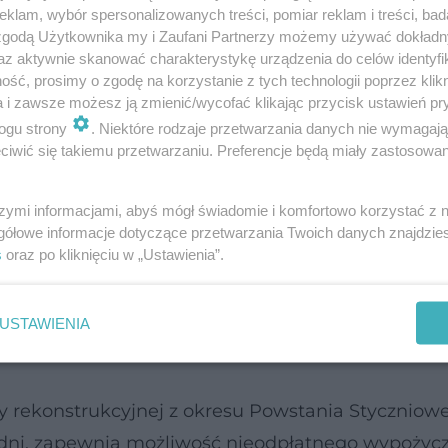
klam, wybór spersonalizowanych treści, pomiar reklam i treści, bad
zapraszamy narciarzy biegowych i miłośników nordi
 zgodą Użytkownika my i Zaufani Partnerzy możemy używać dokład
az aktywnie skanować charakterystykę urządzenia do celów identyfi
ść, prosimy o zgodę na korzystanie z tych technologii poprzez klikn
a i zawsze możesz ją zmienić/wycofać klikając przycisk ustawień pr
ogu strony
. Niektóre rodzaje przetwarzania danych nie wymagaj
iwić się takiemu przetwarzaniu. Preferencje będą miały zastosowanie
roku organizatorzy wyznaczyli tę samą trasę czyl
a szlakami turystycznymi Kampinoskiego Parku N
szymi informacjami, abyś mógł świadomie i komfortowo korzystać z
gółowe informacje dotyczące przetwarzania Twoich danych znajdzi
k.
s
oraz po kliknięciu w „Ustawienia”.
sc limitowana - do 300 osób (organizator przewidu
dic walking). Po zmaganiach sportowych, na ucze
USTAWIENIA
y rekonstrukcyjnej z okresu Powstania Styczniow
odni, zapewnia możliwość nieodpłatnego wypożycz