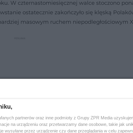
roku. W czternastomiesięcznej walce stoczono pon
owstanie ostatecznie zakończyło się klęską Polak
ajbardziej masowym ruchem niepodległościowym X
niku,
fanych partnerów oraz inne podmioty z Grupy ZPR Media uzyskujem
cje na urządzeniu oraz przetwarzamy dane osobowe, takie jak unika
je wysyłane przez urządzenie czy dane przeglądania w celu zapewn
niowych ma charakter rekreacyjny. Nie występuj