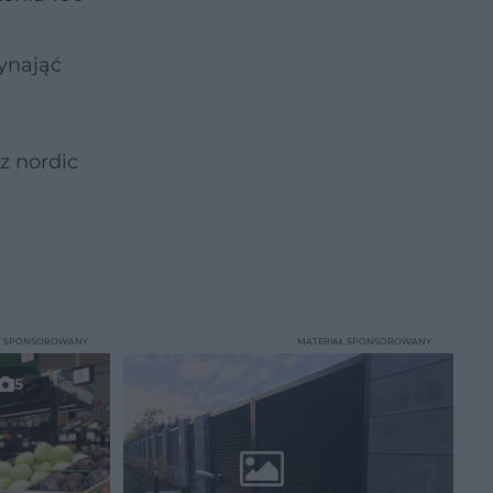
wynająć
z nordic
T SPONSOROWANY
MATERIAŁ SPONSOROWANY
5