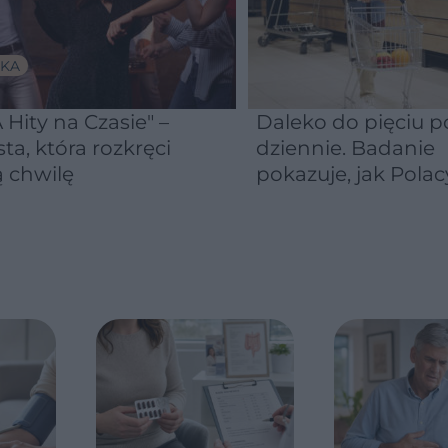
KA
 Hity na Czasie" –
Daleko do pięciu po
sta, która rozkręci
dziennie. Badanie
 chwilę
pokazuje, jak Polac
naprawdę jedzą
warzywa i owoce