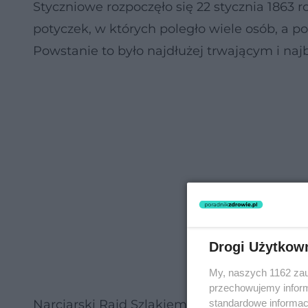
Styczniowe rozpoczęło się 22 stycznia 1863 
potyczek, w których poległo wiele osób, a p
Powstanie to było najdłużej trwającym i n
Drogi Użytkow
My, naszych 1162 zau
przechowujemy informa
standardowe informac
Narciarski Rajd Szlakiem Powstańców Stycz