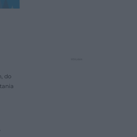
, do
tania
e