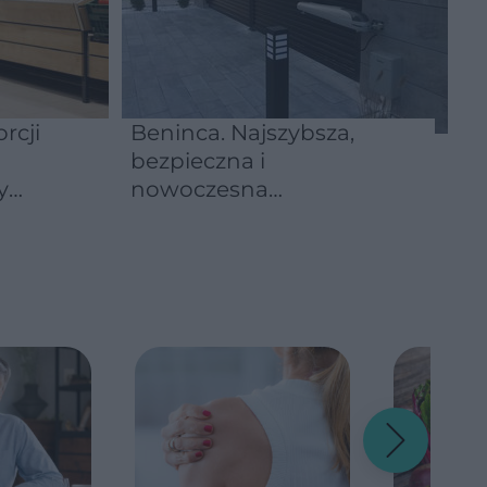
rcji
Beninca. Najszybsza,
bezpieczna i
y
nowoczesna
automatyka do bram