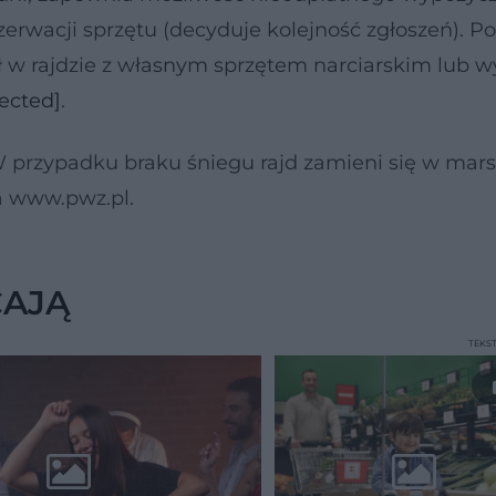
erwacji sprzętu (decyduje kolejność zgłoszeń). Po
ał w rajdzie z własnym sprzętem narciarskim lub 
ected]
.
 W przypadku braku śniegu rajd zamieni się w mars
na www.pwz.pl.
CAJĄ
TEKS