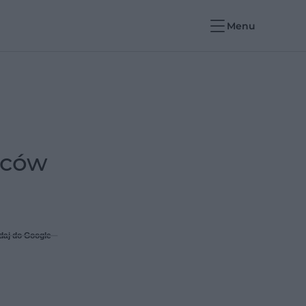
Menu
ńców
daj do Google