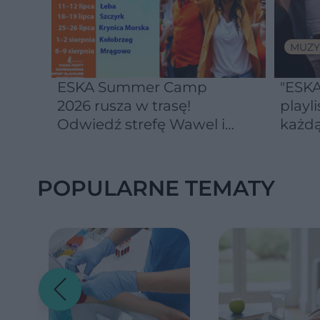
MUZY
ESKA Summer Camp
"ESKA
2026 rusza w trasę!
playli
Odwiedź strefę Wawel i
każdą
spróbuj kultowych
Michałków z Wawelu
POPULARNE TEMATY