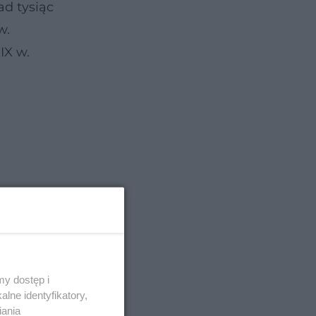
ad tysiąc
ów.
IX w.
y dostęp i
lne identyfikatory,
iania
e w nim