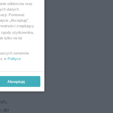
eszkód
anie odbiorców oraz
waż
nych danych
kacji. Ponieważ
ani o
ięcie „Akceptuję”.
-
ywatności znajdujący
ą zgody użytkownika,
ając do
 tylko na tej
 naszych serwisów
. Jest to
esz w
Polityce
 z
u
Akceptuję
ch,
, do