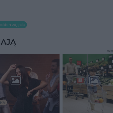
ddon zdjęcia
CAJĄ
TEKS
KA