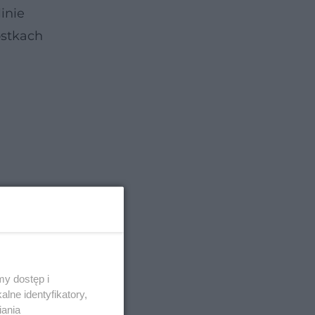
inie
ostkach
y dostęp i
lne identyfikatory,
iania