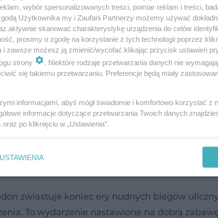
elkich starań, aby pokonywanie ustawionych prz
klam, wybór spersonalizowanych treści, pomiar reklam i treści, bad
erwszej edycji rzeczywiście im się to udaje, ponie
 zgodą Użytkownika my i Zaufani Partnerzy możemy używać dokład
az aktywnie skanować charakterystykę urządzenia do celów identyfi
 na metę biegu wyczerpana, ale szczęśliwa. Pyt
ść, prosimy o zgodę na korzystanie z tych technologii poprzez klikn
, bez wahania wskazywali na „Tę Jedyną”, czyli 60
a i zawsze możesz ją zmienić/wycofać klikając przycisk ustawień pr
ogu strony
. Niektóre rodzaje przetwarzania danych nie wymagaj
em. Aby przeprawić się na drugi brzeg nie wpad
iwić się takiemu przetwarzaniu. Preferencje będą miały zastosowanie
prawność i siłę rąk oraz nóg.
szymi informacjami, abyś mógł świadomie i komfortowo korzystać z
doświadczenie w organizacji tego typu wydarzeń
gółowe informacje dotyczące przetwarzania Twoich danych znajdzi
od 2005 roku Stowarzyszenia OTK Rzeźnik, znanego
s
oraz po kliknięciu w „Ustawienia”.
go ultramaratonu na dystansie 80 km oraz Maraton
USTAWIENIA
don zwiastuje koniec ery nudnych biegów uliczny
żenia. To wydarzenie nastawione na dobrą zabawę