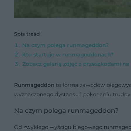
Spis treści
Na czym polega runmageddon?
Kto startuje w runmageddonach?
Zobacz galerię zdjęć z przeszkodami n
Runmageddon
to forma zawodów biegowych
wyznaczonego dystansu i pokonaniu trudnyc
Na czym polega runmageddon?
Od zwykłego wyścigu biegowego runmageddon