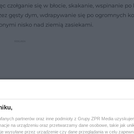
ęc czołganie się w błocie, skakanie, wspinanie po l
przez gęsty dym, wdrapywanie się po ogromnych k
zonymi nisko nad ziemią zasiekami.
niku,
fanych partnerów oraz inne podmioty z Grupy ZPR Media uzyskujem
cje na urządzeniu oraz przetwarzamy dane osobowe, takie jak unika
je wysyłane przez urządzenie czy dane przeglądania w celu zapewn