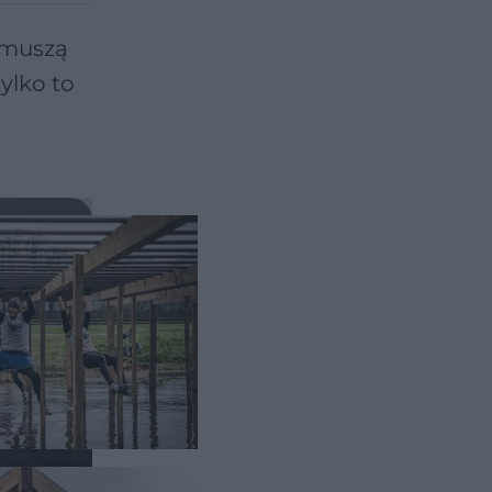
 muszą
ylko to