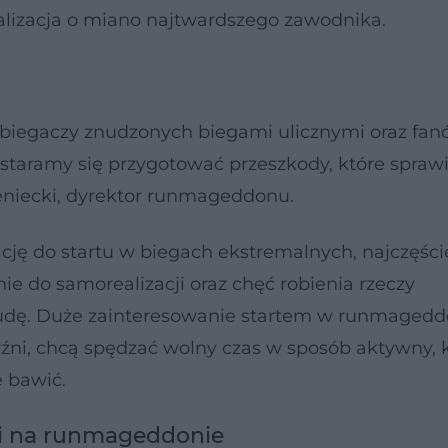
ywalizacja o miano najtwardszego zawodnika.
biegaczy znudzonych biegami ulicznymi oraz fan
aramy się przygotować przeszkody, które sprawią
eniecki, dyrektor runmageddonu.
ę do startu w biegach ekstremalnych, najczęści
ie do samorealizacji oraz chęć robienia rzeczy
nudę. Duże zainteresowanie startem w runmagedd
yźni, chcą spędzać wolny czas w sposób aktywny, 
e bawić.
mi na runmageddonie