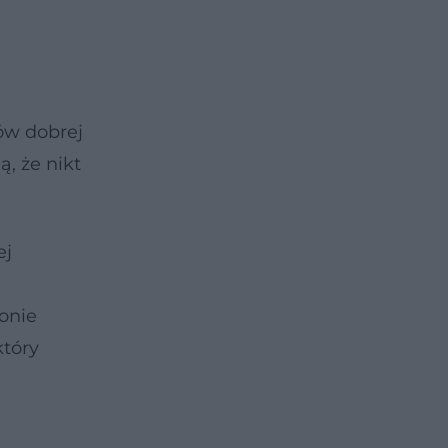
ów dobrej
, że nikt
ej
onie
który