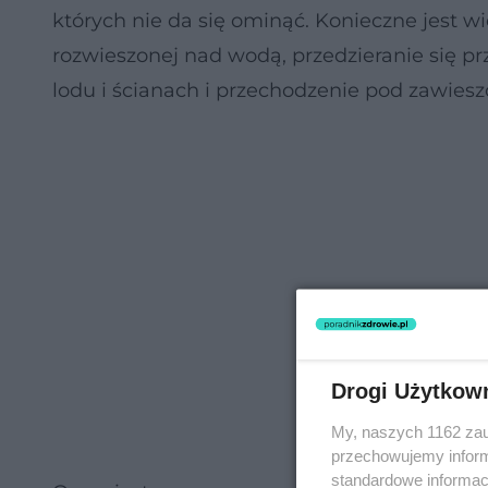
których nie da się ominąć. Konieczne jest wi
rozwieszonej nad wodą, przedzieranie się 
lodu i ścianach i przechodzenie pod zawies
Drogi Użytkow
My, naszych 1162 zau
przechowujemy informa
standardowe informac