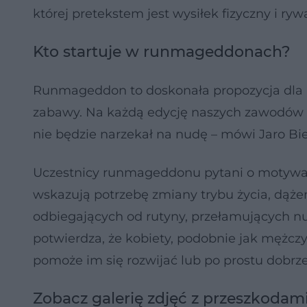
której pretekstem jest wysiłek fizyczny i r
Kto startuje w runmageddonach?
Runmageddon to doskonała propozycja dla 
zabawy. Na każdą edycję naszych zawodów st
nie będzie narzekał na nudę – mówi Jaro Bi
Uczestnicy runmageddonu pytani o motywacj
wskazują potrzebę zmiany trybu życia, dążen
odbiegających od rutyny, przełamujących 
potwierdza, że kobiety, podobnie jak mężcz
pomoże im się rozwijać lub po prostu dobrz
Zobacz galerię zdjęć z przeszkoda