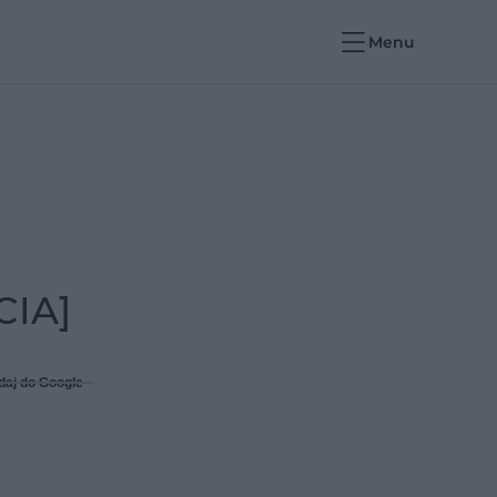
Menu
CIA]
daj do Google