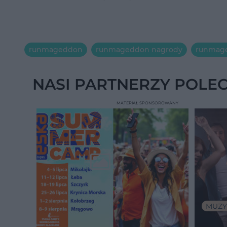
runmageddon
runmageddon nagrody
runmage
NASI PARTNERZY POLE
MATERIAŁ SPONSOROWANY
MUZY