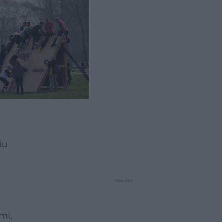
iu
mi,