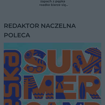
zaskakującą liczbę
sygnałem raka
zapach z pępka
rzadko bierze się
znikąd. Jeden objaw
zmienia wszystko
REDAKTOR NACZELNA
POLECA