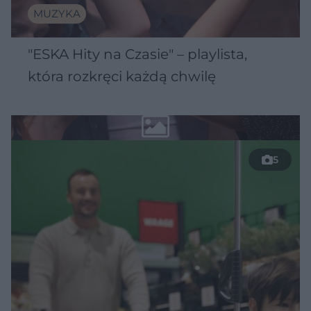
MUZYKA
"ESKA Hity na Czasie" – playlista,
która rozkręci każdą chwilę
5