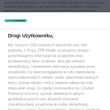
starań, aby informacje w nim zawarte były poprawne merytorycznie,
jednakże decyzja dotycząca leczenia należy do lekarza. Redakcja i
wydawca serwisu nie ponoszą odpowiedzialności wynikającej z
zastosowania informacji zamieszczonych na stronach serwisu, który
nie prowadzi działalności leczniczej polegającej na udzielaniu
świadczeń zdrowotnych w rozumieniu art. 3 ust 1 ustawy o
działalności leczniczej.
Drogi Użytkowniku,
Żaden utwór zamieszczony w serwisie nie może być powielany i
My, naszych 1162 zaufanych partnerów oraz inne
rozpowszechniany lub dalej rozpowszechniany w jakikolwiek sposób
(w tym także elektroniczny lub mechaniczny) na jakimkolwiek polu
podmioty z Grupy ZPR Media uzyskujemy dostęp i
eksploatacji w jakiejkolwiek formie, włącznie z umieszczaniem w
przechowujemy informacje na urządzeniu oraz
Internecie bez pisemnej zgody właściciela praw. Jakiekolwiek użycie
przetwarzamy dane osobowe, takie jak unikalne
lub wykorzystanie utworów w całości lub w części z naruszeniem
prawa, tzn. bez właściwej zgody, jest zabronione pod groźbą kary i
identyfikatory, standardowe informacje wysyłane przez
może być ścigane prawnie.
urządzenie czy dane przeglądania w celu zapewniania
spersonalizowanych reklam, wybór spersonalizowanych
treści, pomiar reklam i treści, badanie odbiorców oraz
ulepszanie usług. Za zgodą Użytkownika my i Zaufani
Partnerzy możemy używać dokładnych danych
geolokalizacyjnych oraz aktywnie skanować
charakterystykę urządzenia do celów identyfikacji.
O nas
Ponieważ cenimy Twoją prywatność, prosimy o zgodę na