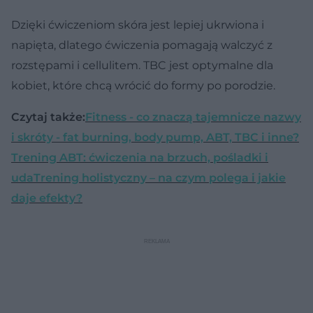
Dzięki ćwiczeniom skóra jest lepiej ukrwiona i
napięta, dlatego ćwiczenia pomagają walczyć z
rozstępami i cellulitem. TBC jest optymalne dla
kobiet, które chcą wrócić do formy po porodzie.
Czytaj także:
Fitness - co znaczą tajemnicze nazwy
i skróty - fat burning, body pump, ABT, TBC i inne?
Trening ABT: ćwiczenia na brzuch, pośladki i
uda
Trening holistyczny – na czym polega i jakie
daje efekty?