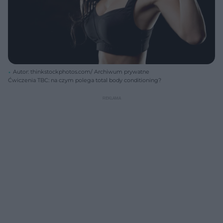
Autor: thinkstockphotos.com/ Archiwum prywatne
Ćwiczenia TBC: na czym polega total body conditioning?