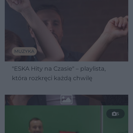
MUZYKA
"ESKA Hity na Czasie" – playlista,
która rozkręci każdą chwilę
5