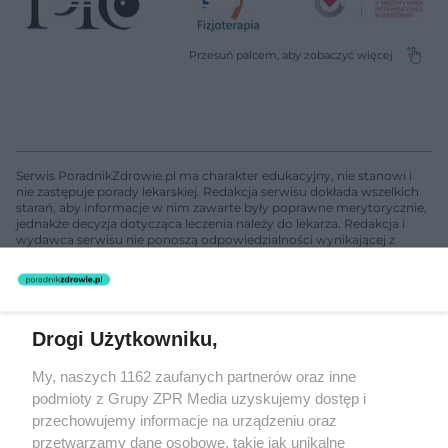
Serwis PoradnikZdrowie.pl ma charakter edukacyjny, nie stanowi i
nie zastępuje porady lekarskiej. Redakcja serwisu dokłada wszelkich
starań, aby informacje w nim zawarte były poprawne merytorycznie,
jednakże decyzja dotycząca leczenia należy do lekarza. Redakcja i
wydawca serwisu nie ponoszą odpowiedzialności wynikającej z
zastosowania informacji zamieszczonych na stronach serwisu, który
nie prowadzi działalności leczniczej polegającej na udzielaniu
świadczeń zdrowotnych w rozumieniu art. 3 ust 1 ustawy o
działalności leczniczej.
Drogi Użytkowniku,
Żaden utwór zamieszczony w serwisie nie może być powielany i
My, naszych 1162 zaufanych partnerów oraz inne
rozpowszechniany lub dalej rozpowszechniany w jakikolwiek sposób
podmioty z Grupy ZPR Media uzyskujemy dostęp i
(w tym także elektroniczny lub mechaniczny) na jakimkolwiek polu
eksploatacji w jakiejkolwiek formie, włącznie z umieszczaniem w
przechowujemy informacje na urządzeniu oraz
Internecie bez pisemnej zgody właściciela praw. Jakiekolwiek użycie
przetwarzamy dane osobowe, takie jak unikalne