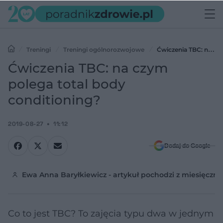
Treningi
Treningi ogólnorozwojowe
Ćwiczenia TBC: na
czym polega total body conditioning?
Ćwiczenia TBC: na czym
polega total body
conditioning?
2019-08-27
11:12
Dodaj do Google
Ewa Anna Baryłkiewicz - artykuł pochodzi z miesięczni
Co to jest TBC? To zajęcia typu dwa w jednym