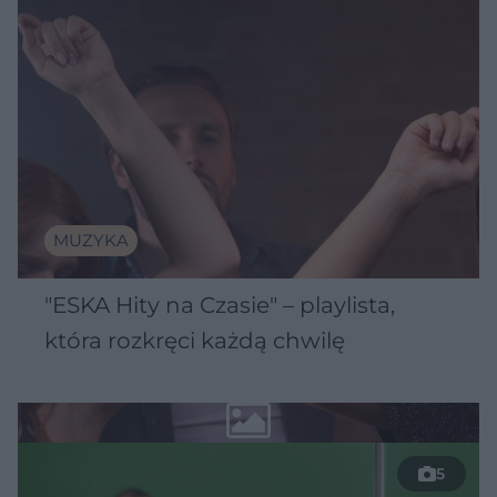
MUZYKA
"ESKA Hity na Czasie" – playlista,
która rozkręci każdą chwilę
5