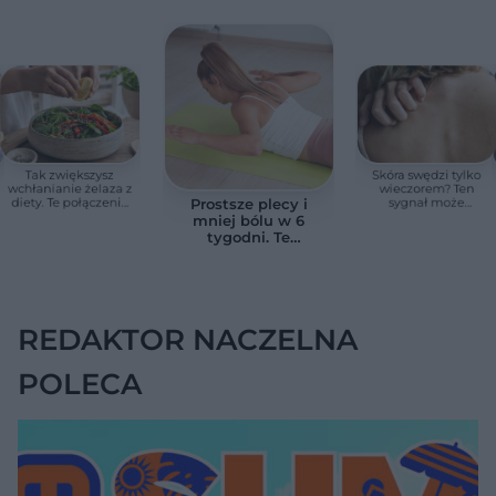
Tak zwiększysz
Skóra swędzi tylko
wchłanianie żelaza z
wieczorem? Ten
diety. Te połączenia
sygnał może
Prostsze plecy i
produktów
wskazywać na
mniej bólu w 6
pomagają przy
chorobę, która długo
tygodni. Te
anemii
nie daje objawów
ćwiczenia
pomagają
zmniejszyć wdowi
garb
REDAKTOR NACZELNA
POLECA