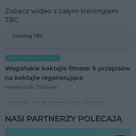
Zobacz wideo z całym treningiem
TBC
Trening TBC
POLECANY ARTYKUŁ:
Wegańskie koktajle fitness: 6 przepisów
na koktajle regenerujące
miesięcznik "Zdrowie"
TBC fitness
tbc jak trenować
tbc
tbc efekty
NASI PARTNERZY POLECAJĄ