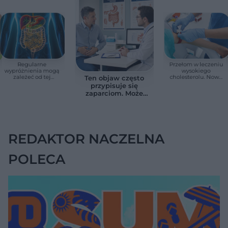
Regularne
Przełom w leczeniu
wypróżnienia mogą
wysokiego
zależeć od tej
cholesterolu. Nowa
Ten objaw często
witaminy. Odkrycie
terapia zmniejszyła
przypisuje się
zaskoczyło
LDL o ponad połowę
zaparciom. Może
naukowców
jednak wskazywać
na chorobę jelita
REDAKTOR NACZELNA
POLECA