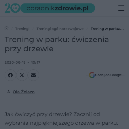
Treningi
Treningi ogólnorozwojowe
Trening w parku:
ćwiczenia przy drzewie
Trening w parku: ćwiczenia
przy drzewie
2020-06-19
10:17
Dodaj do Google
Ola Żelazo
Jak ćwiczyć przy drzewie? Zacznij od
wybrania najpiękniejszego drzewa w parku.