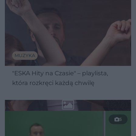
MUZYKA
"ESKA Hity na Czasie" – playlista,
która rozkręci każdą chwilę
5