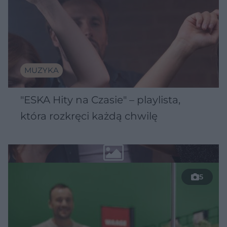
MUZYKA
"ESKA Hity na Czasie" – playlista,
która rozkręci każdą chwilę
5