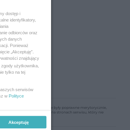
y dostęp i
lne identyfikatory,
iania
anie odbiorców oraz
nych danych
kacji. Ponieważ
ięcie „Akceptuję”.
ywatności znajdujący
ą zgody użytkownika,
 tylko na tej
 naszych serwisów
esz w
Polityce
ń, aby informacje w nim zawarte były poprawne merytorycznie,
a informacji zamieszczonych na stronach serwisu, który nie
Akceptuję