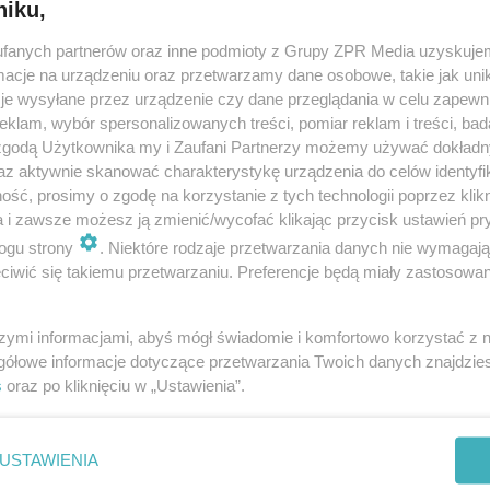
niku,
fanych partnerów oraz inne podmioty z Grupy ZPR Media uzyskujem
cje na urządzeniu oraz przetwarzamy dane osobowe, takie jak unika
je wysyłane przez urządzenie czy dane przeglądania w celu zapewn
klam, wybór spersonalizowanych treści, pomiar reklam i treści, bad
 zgodą Użytkownika my i Zaufani Partnerzy możemy używać dokład
az aktywnie skanować charakterystykę urządzenia do celów identyfi
ść, prosimy o zgodę na korzystanie z tych technologii poprzez klikn
a i zawsze możesz ją zmienić/wycofać klikając przycisk ustawień pr
ogu strony
. Niektóre rodzaje przetwarzania danych nie wymagaj
iwić się takiemu przetwarzaniu. Preferencje będą miały zastosowanie
szymi informacjami, abyś mógł świadomie i komfortowo korzystać z
gółowe informacje dotyczące przetwarzania Twoich danych znajdzi
s
oraz po kliknięciu w „Ustawienia”.
nie zastępuje porady lekarskiej. Redakcja serwisu dokłada wszelkich stara
i wydawca serwisu nie ponoszą odpowiedzialności wynikającej z zastosowani
ń zdrowotnych w rozumieniu art. 3 ust 1 ustawy o działalności leczniczej.
USTAWIENIA