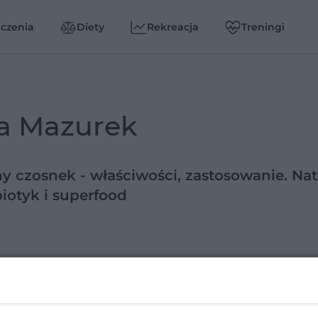
czenia
Diety
Rekreacja
Treningi
a Mazurek
y czosnek - właściwości, zastosowanie. Nat
iotyk i superfood