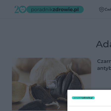
Ćwi
Ad
Czarn
antyb