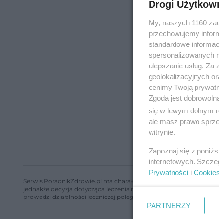
Drogi Użytkow
My, naszych 1160 zau
przechowujemy informa
standardowe informac
spersonalizowanych re
ulepszanie usług. Za
geolokalizacyjnych or
cenimy Twoją prywatno
Zgoda jest dobrowoln
się w lewym dolnym r
ale masz prawo sprzec
witrynie.
Zapoznaj się z poniż
internetowych. Szcze
Prywatności
i
Cookie
Serwis PoradnikZdrowie.pl ma charakter edukacyjny, nie stanowi i 
jednakże decyzja dotycząca leczenia należy do lekarza. Redakcja 
prowadzi działalności leczniczej polegającej na udzielaniu świadcze
PARTNERZY