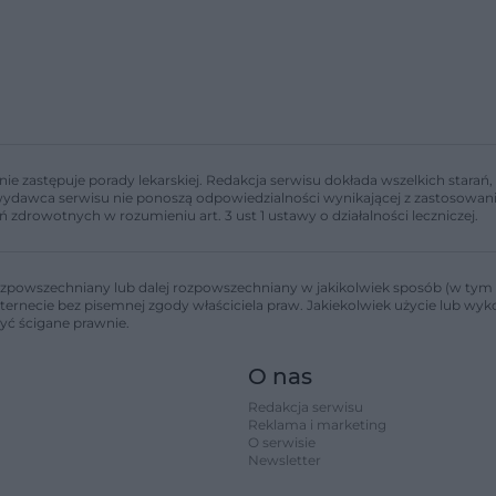
nie zastępuje porady lekarskiej. Redakcja serwisu dokłada wszelkich stara
i wydawca serwisu nie ponoszą odpowiedzialności wynikającej z zastosowani
ń zdrowotnych w rozumieniu art. 3 ust 1 ustawy o działalności leczniczej.
zpowszechniany lub dalej rozpowszechniany w jakikolwiek sposób (w tym 
nternecie bez pisemnej zgody właściciela praw. Jakiekolwiek użycie lub wy
być ścigane prawnie.
O nas
Redakcja serwisu
Reklama i marketing
O serwisie
Newsletter