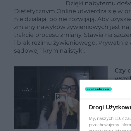
Dzięki nabytemu dośw
Dietetycznym Online utwierdza się w pr
nie działają, bo nie rozwijają. Aby uzys
zmiany nawyków żywieniowych jest najt
trakcie procesu zmiany. Stawia na szcz
i brak reżimu żywieniowego. Prywatnie 
sądowej i kryminalistyki.
Czy 
wszel
Drogi Użytkow
My, naszych 1162 zau
przechowujemy informa
standardowe informac