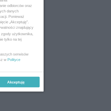
anie odbiorców oraz
rać,
nych danych
kacji. Ponieważ
ięcie „Akceptuję”.
ywatności znajdujący
ą zgody użytkownika,
 tylko na tej
 naszych serwisów
esz w
Polityce
 i
Akceptuję