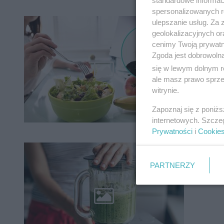
spersonalizowanych re
Ranki
ulepszanie usług. Za
geolokalizacyjnych or
by za
cenimy Twoją prywatno
Zgoda jest dobrowoln
się w lewym dolnym r
ale masz prawo sprzec
witrynie.
Zapoznaj się z poniż
internetowych. Szcze
Prywatności
i
Cookie
Po św
kokta
PARTNERZY