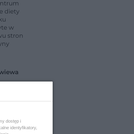
entrum
e diety
dku
yte w
wu stron
yny
zwiewa
y dostęp i
lne identyfikatory,
iania