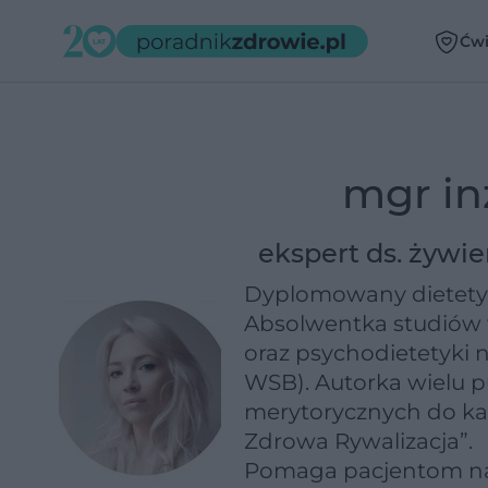
Ćwi
mgr in
ekspert ds. żywie
Dyplomowany dietetyk
Absolwentka studiów w
oraz psychodietetyki
WSB). Autorka wielu p
merytorycznych do kam
Zdrowa Rywalizacja”.
Pomaga pacjentom napra