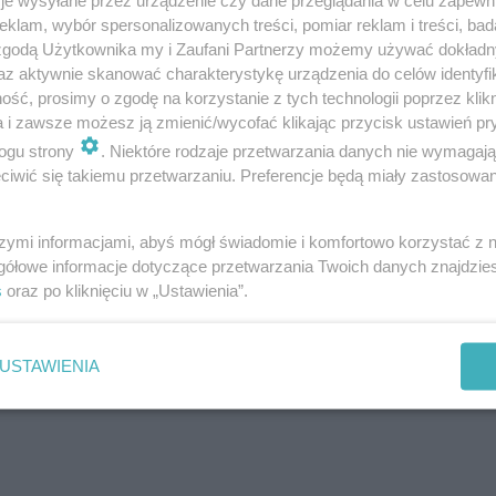
klam, wybór spersonalizowanych treści, pomiar reklam i treści, bad
ng najzdrowszych diet na 2025 rok. Co wyb
 zgodą Użytkownika my i Zaufani Partnerzy możemy używać dokład
az aktywnie skanować charakterystykę urządzenia do celów identyfi
dbać o siebie?
ść, prosimy o zgodę na korzystanie z tych technologii poprzez klikn
a i zawsze możesz ją zmienić/wycofać klikając przycisk ustawień pr
ogu strony
. Niektóre rodzaje przetwarzania danych nie wymagaj
iwić się takiemu przetwarzaniu. Preferencje będą miały zastosowanie
szymi informacjami, abyś mógł świadomie i komfortowo korzystać z
gółowe informacje dotyczące przetwarzania Twoich danych znajdzi
s
oraz po kliknięciu w „Ustawienia”.
iątecznej uczcie przyda się detoks. Czy soki
jle to dobry wybór?
USTAWIENIA