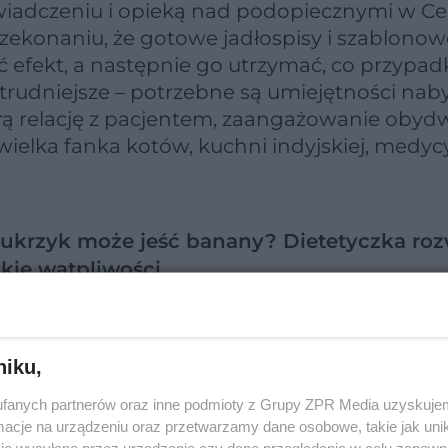
iadczeniu i opieką nad podopiecznymi w C
zekonaniu, że gotowe jadłospisy i szablonow
kać efekt, a następnie go utrzymać, co przypa
rudniejsze – potrzebne są umiejętności nab
erą relację z pacjentem, zaangażowanie obyd
wielka fanka kotów, kuchni indyjskiej, medyc
cukrzyk może jeść banany? Dietetyczka ro
kie wątpliwości
niku,
fanych partnerów oraz inne podmioty z Grupy ZPR Media uzyskujem
cje na urządzeniu oraz przetwarzamy dane osobowe, takie jak unika
je wysyłane przez urządzenie czy dane przeglądania w celu zapewn