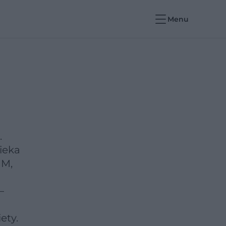
Menu
.
ieka
UM,
–
ety.