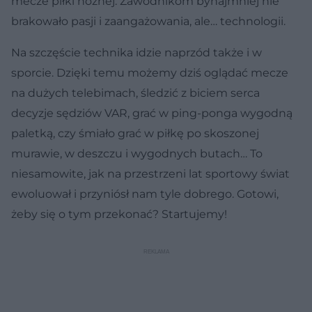
mecze piłki nożnej. Zawodnikom bynajmniej nie
brakowało pasji i zaangażowania, ale… technologii.
Na szczęście technika idzie naprzód także i w
sporcie. Dzięki temu możemy dziś oglądać mecze
na dużych telebimach, śledzić z biciem serca
decyzje sędziów VAR, grać w ping-ponga wygodną
paletką, czy śmiało grać w piłkę po skoszonej
murawie, w deszczu i wygodnych butach… To
niesamowite, jak na przestrzeni lat sportowy świat
ewoluował i przyniósł nam tyle dobrego. Gotowi,
żeby się o tym przekonać? Startujemy!