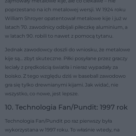
zajmowały metalowe kije, ale co ciekawe – nie
poprzestano na ich metalowej wersji. W 1924 roku
William Shroyer opatentował metalowe kije i już w
latach 70. zawodnicy odbijali piłeczkę aluminium, a
w latach 90. robili to nawet z pomocą tytanu.
Jednak zawodowcy doszli do wniosku, że metalowe
kije są… zbyt skuteczne. Piłki posyłane przez graczy
leciały z prędkością światła i nieraz wypadały za
boisko. Z tego względu dziś w baseball zawodowo
gra się tylko drewnianymi kijami. Jak widać, nie
wszystko, co nowe, jest lepsze.
10. Technologia Fan/Pundit: 1997 rok
Technologia Fan/Pundit po raz pierwszy była
wykorzystana w 1997 roku. To właśnie wtedy, na