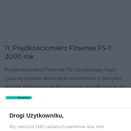
11. Prędkościomierz Fitsense FS-1:
2000 rok
Prędkościomierz Fitsense FS-1 to pierwszy tego
typu wynalazek, który służy sprinterom (i nie tylko)
do dziś. Firma wypuściła na rynek czujniki nożne, co
raz na zawsze skończyło niepewność dotycząca
przebiegniętego dystansu i prędkości odbytego
biegu. Co ciekawe, niezależnie od Fitsense firma
Drogi Użytkowniku,
Nike w tym samym czasie wypuściła na rynek swoje
My, naszych 1162 zaufanych partnerów oraz inne
prędkościomierze, ale jak się okazało, tym razem to