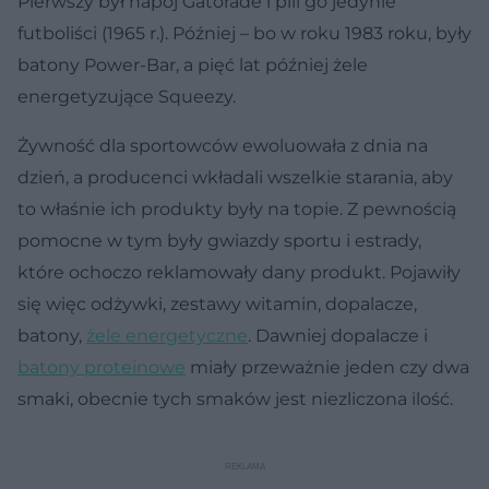
Pierwszy był napój Gatorade i pili go jedynie
futboliści (1965 r.). Później – bo w roku 1983 roku, były
batony Power-Bar, a pięć lat później żele
energetyzujące Squeezy.
Żywność dla sportowców ewoluowała z dnia na
dzień, a producenci wkładali wszelkie starania, aby
to właśnie ich produkty były na topie. Z pewnością
pomocne w tym były gwiazdy sportu i estrady,
które ochoczo reklamowały dany produkt. Pojawiły
się więc odżywki, zestawy witamin, dopalacze,
batony,
żele energetyczne
. Dawniej dopalacze i
batony proteinowe
miały przeważnie jeden czy dwa
smaki, obecnie tych smaków jest niezliczona ilość.