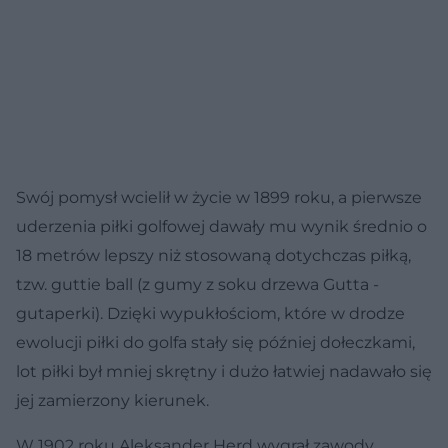
Swój pomysł wcielił w życie w 1899 roku, a pierwsze
uderzenia piłki golfowej dawały mu wynik średnio o
18 metrów lepszy niż stosowaną dotychczas piłką,
tzw. guttie ball (z gumy z soku drzewa Gutta -
gutaperki). Dzięki wypukłościom, które w drodze
ewolucji piłki do golfa stały się później dołeczkami,
lot piłki był mniej skrętny i dużo łatwiej nadawało się
jej zamierzony kierunek.
W 1902 roku Aleksander Herd wygrał zawody