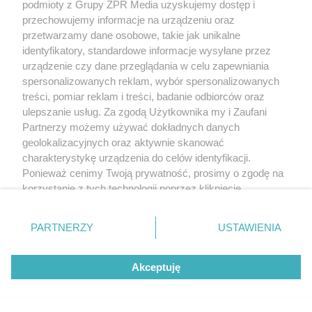
podmioty z Grupy ZPR Media uzyskujemy dostęp i
nie Nike zawładnął sercami sportowców i sędziów, a
przechowujemy informacje na urządzeniu oraz
właśnie Fitsense!
przetwarzamy dane osobowe, takie jak unikalne
identyfikatory, standardowe informacje wysyłane przez
urządzenie czy dane przeglądania w celu zapewniania
Dawne prędkościomierze analizowały długość
spersonalizowanych reklam, wybór spersonalizowanych
kroku i kalkulowały na jego podstawie tempo oraz
treści, pomiar reklam i treści, badanie odbiorców oraz
dystans – na takiej zasadzie działają obecnie
ulepszanie usług. Za zgodą Użytkownika my i Zaufani
krokomierze
. Dziś, czujniki muszą nieco walczyć o
Partnerzy możemy używać dokładnych danych
geolokalizacyjnych oraz aktywnie skanować
siebie – firma Garmin w 2003 roku wprowadziła
charakterystykę urządzenia do celów identyfikacji.
mierniki GPS, które również cieszą się niemałym
Ponieważ cenimy Twoją prywatność, prosimy o zgodę na
powodzeniem.
korzystanie z tych technologii poprzez kliknięcie
„Akceptuję”. Zgoda jest dobrowolna i zawsze możesz ją
12. System Challenge: 2010 rok
zmienić/wycofać klikając przycisk ustawień prywatności
PARTNERZY
USTAWIENIA
znajdujący się w lewym dolnym rogu strony
. Niektóre
System Challenge to elektroniczny system, który
rodzaje przetwarzania danych nie wymagają zgody
Akceptuję
użytkownika, ale masz prawo sprzeciwić się takiemu
umożliwia rozstrzyganie decyzji sędziów. Jest na
przetwarzaniu. Preferencje będą miały zastosowanie tylko
tyle ogólny, że używa się go w różnych dyscyplinach
na tej witrynie.
sportowych, między innymi tenisie, badmintonie,