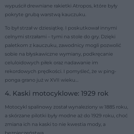
wypuścił drewniane rakietki Atropos, które były
pokryte grubą warstwą kauczuku.
To był strzał w dziesiątkę. I poskutkował innymi
celnymi strzałami – tymi na stole do gry. Dzięki
paletkom z kauczuku, zawodnicy mogli pozwolić
sobie na błyskawiczne wymiany, podkręcanie
celuloidowych piłek oraz nadawanie im
rekordowych prędkości. I pomyśleć, że w ping-
ponga grano już w XVII wieku…
4. Kaski motocyklowe: 1929 rok
Motocykl spalinowy został wynaleziony w 1885 roku,
a skórzane pilotki były modne aż do 1929 roku, choć
zmiana ich na kaski to nie kwestia mody, a
bezpieczeństwa.