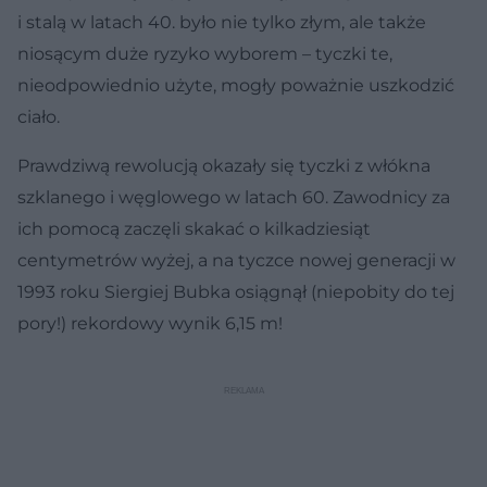
i stalą w latach 40. było nie tylko złym, ale także
niosącym duże ryzyko wyborem – tyczki te,
nieodpowiednio użyte, mogły poważnie uszkodzić
ciało.
Prawdziwą rewolucją okazały się tyczki z włókna
szklanego i węglowego w latach 60. Zawodnicy za
ich pomocą zaczęli skakać o kilkadziesiąt
centymetrów wyżej, a na tyczce nowej generacji w
1993 roku Siergiej Bubka osiągnął (niepobity do tej
pory!) rekordowy wynik 6,15 m!