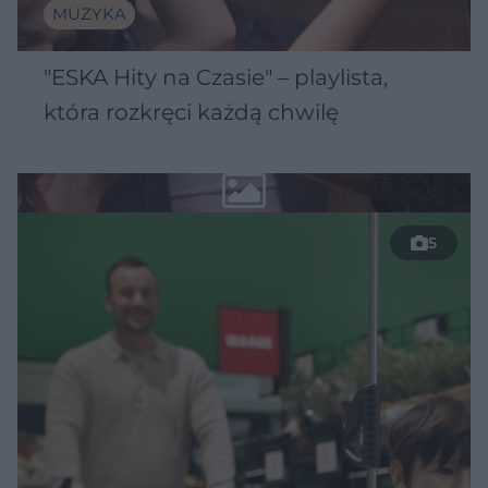
MUZYKA
"ESKA Hity na Czasie" – playlista,
która rozkręci każdą chwilę
5