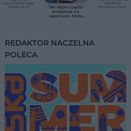
wypróżnienia mogą
wysokiego
zależeć od tej
cholesterolu. Nowa
Ten objaw często
witaminy. Odkrycie
terapia zmniejszyła
przypisuje się
zaskoczyło
LDL o ponad połowę
zaparciom. Może
naukowców
jednak wskazywać
na chorobę jelita
REDAKTOR NACZELNA
POLECA