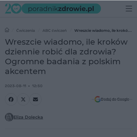
Ćwiczenia
ABC ćwiczeń
Wreszcie wiadomo, ile kroków
dziennie robić dla zdrowia? Ogromne badania z polskim akcentem
Wreszcie wiadomo, ile kroków
dziennie robić dla zdrowia?
Ogromne badania z polskim
akcentem
2023-08-11
12:50
Dodaj do Google
Eliza Dolecka