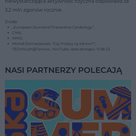
niewystarczająca aktywność fizyczna odpowiada za
3,2 mln zgonów rocznie.
Źródła:
„European Journal of Preventive Cardiology”,
CNN,
WHO,
Michał Domaszewski, "Czy Polacy są zdrowi?",
TEDxYouth@Tarnow, YoUTube, data dostępu: 11.08.23.
NASI PARTNERZY POLECAJĄ