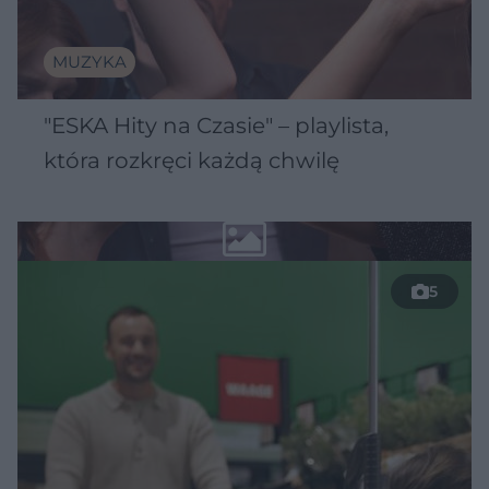
MUZYKA
"ESKA Hity na Czasie" – playlista,
która rozkręci każdą chwilę
5