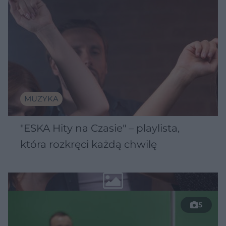
MUZYKA
"ESKA Hity na Czasie" – playlista,
która rozkręci każdą chwilę
5