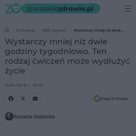
Ćwiczenia
ABC ćwiczeń
Wystarczy mniej niż dwie
godziny tygodniowo. Ten rodzaj ćwiczeń może wydłużyć życie
Wystarczy mniej niż dwie
godziny tygodniowo. Ten
rodzaj ćwiczeń może wydłużyć
życie
2026-06-15
15:56
Dodaj do Google
Romana Makówka