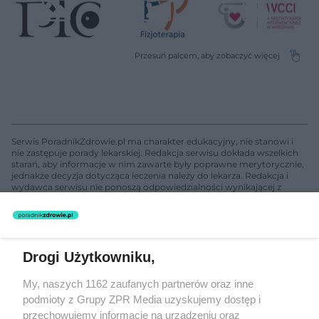
Serwis PoradnikZdrowie.pl ma charakter edukacyjny, nie stanowi i
nie zastępuje porady lekarskiej. Redakcja serwisu dokłada wszelkich
starań, aby informacje w nim zawarte były poprawne merytorycznie,
jednakże decyzja dotycząca leczenia należy do lekarza. Redakcja i
wydawca serwisu nie ponoszą odpowiedzialności wynikającej z
zastosowania informacji zamieszczonych na stronach serwisu, który
nie prowadzi działalności leczniczej polegającej na udzielaniu
świadczeń zdrowotnych w rozumieniu art. 3 ust 1 ustawy o
działalności leczniczej.
Drogi Użytkowniku,
Żaden utwór zamieszczony w serwisie nie może być powielany i
My, naszych 1162 zaufanych partnerów oraz inne
rozpowszechniany lub dalej rozpowszechniany w jakikolwiek sposób
podmioty z Grupy ZPR Media uzyskujemy dostęp i
(w tym także elektroniczny lub mechaniczny) na jakimkolwiek polu
eksploatacji w jakiejkolwiek formie, włącznie z umieszczaniem w
przechowujemy informacje na urządzeniu oraz