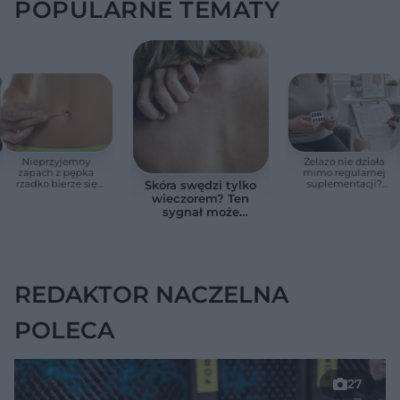
POPULARNE TEMATY
Nieprzyjemny
Żelazo nie działa
zapach z pępka
mimo regularnej
rzadko bierze się
suplementacji?
Skóra swędzi tylko
znikąd. Jeden objaw
Przyczyna może
wieczorem? Ten
zmienia wszystko
ukrywać się w
sygnał może
jelitach
wskazywać na
chorobę, która długo
nie daje objawów
REDAKTOR NACZELNA
POLECA
27