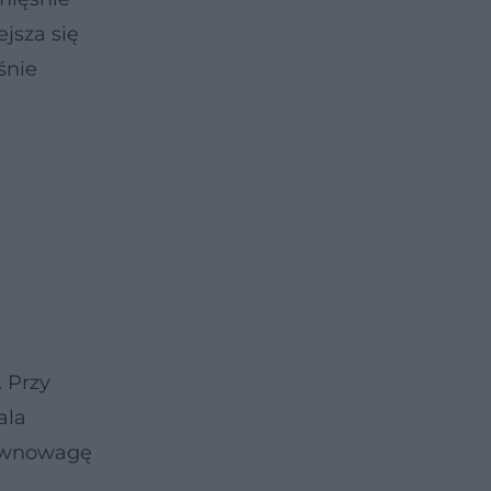
jsza się
śnie
. Przy
ala
równowagę