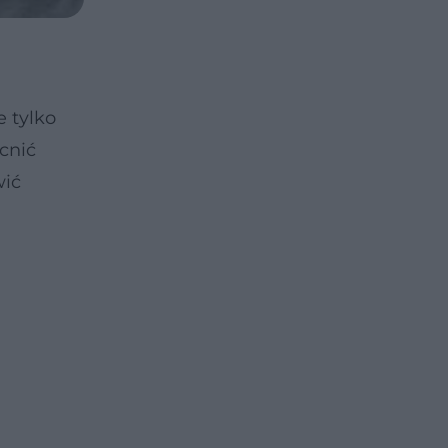
 tylko
cnić
wić