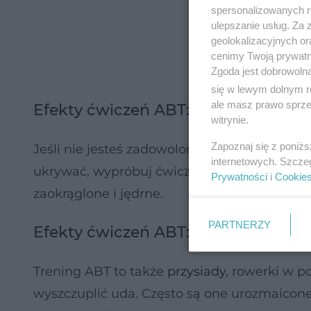
spersonalizowanych re
ulepszanie usług. Za
geolokalizacyjnych or
cenimy Twoją prywatno
Zgoda jest dobrowoln
się w lewym dolnym r
ale masz prawo sprzec
Efekty ćwiczeń ABT: jędrne pośladk
witrynie.
Zapoznaj się z poniż
Jeśli nie jesteś zadowolona z wyglądu swoich 
internetowych. Szcze
ukrywać, wypróbuj ćwiczenia ABT. „Uniosą” on
Prywatności
i
Cookie
zaokrąglone i jędrne.
PARTNERZY
Efekty ćwiczeń ABT: smukłe uda
Trening ABT to także
przysiady
, rowerki w p
wyszczuplić uda. Często są one urozmaicone