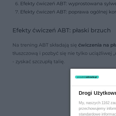
Efekty ćwiczeń ABT: wyprostowana sylw
Efekty ćwiczeń ABT: poprawa ogólnej kon
Efekty ćwiczeń ABT: płaski brzuch
Na trening ABT składają się
ćwiczenia na pł
tłuszczową i pozbyć się nie tylko uciążliwej 
- zyskać szczupłą talię.
Drogi Użytkow
My, naszych 1162 zau
przechowujemy informa
standardowe informac