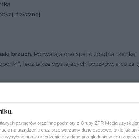
etka
dycji fizycznej
aski brzuch
. Pozwalają one spalić zbędną tkankę
„oponki”, lecz także wystających boczków, a co za 
niku,
fanych partnerów oraz inne podmioty z Grupy ZPR Media uzyskujem
cje na urządzeniu oraz przetwarzamy dane osobowe, takie jak unika
je wysyłane przez urządzenie czy dane przeglądania w celu zapewn