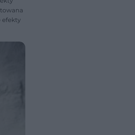
fekty
ostowana
e efekty