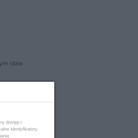
tym idzie
y dostęp i
lne identyfikatory,
iania