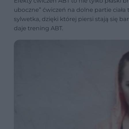
Efekty ćwiczeń ABT to nie tylko płaski b
uboczne” ćwiczeń na dolne partie ciała 
sylwetka, dzięki której piersi stają się 
daje trening ABT.