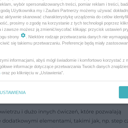
klam, wybór spersonalizowanych treści, pomiar reklam i treści, bad
 zgodą Użytkownika my i Zaufani Partnerzy możemy używać dokład
az aktywnie skanować charakterystykę urządzenia do celów identyfi
ść, prosimy o zgodę na korzystanie z tych technologii poprzez klikn
a i zawsze możesz ją zmienić/wycofać klikając przycisk ustawień pr
ogu strony
. Niektóre rodzaje przetwarzania danych nie wymagaj
iwić się takiemu przetwarzaniu. Preferencje będą miały zastosowanie
i
szymi informacjami, abyś mógł świadomie i komfortowo korzystać z
pośladków, bo są płaski i wiotkie, i zwykle starasz
gółowe informacje dotyczące przetwarzania Twoich danych znajdzi
e pośladki i sprawią, że staną się kształtne, kus
s
oraz po kliknięciu w „Ustawienia”.
USTAWIENIA
owietrzu i dużo innych ćwiczeń, które pozwalają
 dodatkowymi elementami, takimi jak, np. step cz