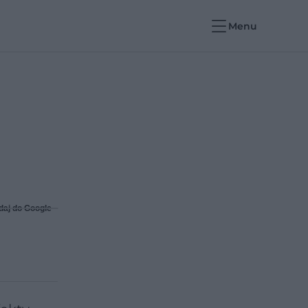
Menu
daj do Google