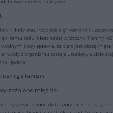
dodatkowo bardziej efektywne.
t
wi i limfy oraz "rozbijają się" komórki tłuszczowe
ięki temu cellulit jest mniej widoczny. Trening AB
 wodnym, który sprawia, że ciało jest obrzęknięte 
r wody z organizmu zostaje usunięty, a ciało staj
zna i jędrna.
 trening z hantlami
wyrzeźbione mięśnie
łe czy przykurczone do tej pory mięśnie stają się
aszcza mięśni brzucha, pośladków i ud. Mocniejsze