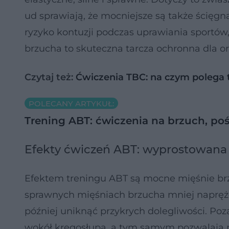
ud sprawiają, że mocniejsze są także ścięgn
ryzyko kontuzji podczas uprawiania sportów,
brzucha to skuteczna tarcza ochronna dla 
Czytaj też:
Ćwiczenia TBC: na czym polega 
POLECANY ARTYKUŁ:
Trening ABT: ćwiczenia na brzuch, poś
Efekty ćwiczeń ABT: wyprostowana
Efektem treningu ABT są mocne mięśnie br
sprawnych mięśniach brzucha mniej napręże
później uniknąć przykrych dolegliwości. 
wokół kręgosłupa, a tym samym pozwalają n