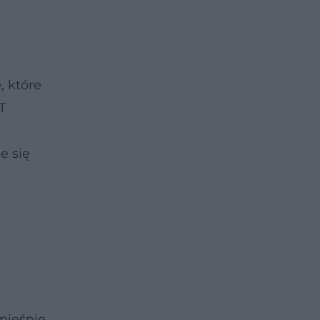
, które
T
i
e się
 mięśnie