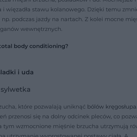
a i więzadła stawu kolanowego. Dzięki temu zmnie
 np. podczas jazdy na nartach. Z kolei mocne mię
organów wewnętrznych.
total body conditioning?
ladki i uda
 sylwetka
zucha, które pozwalają uniknąć
bólów kręgosłupa
ń przenosi się na dolny odcinek pleców, co pozw
Poza tym wzmocnione mięśnie brzucha utrzymują 
a utrzymanie wyprostowanej postawy ciała. A