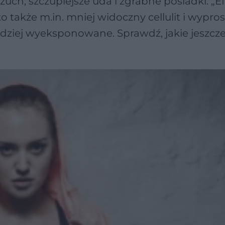
rzuch, szczuplejsze uda i zgrabne pośladki. „E
to także m.in. mniej widoczny cellulit i wypr
bardziej wyeksponowane. Sprawdź, jakie jeszcz