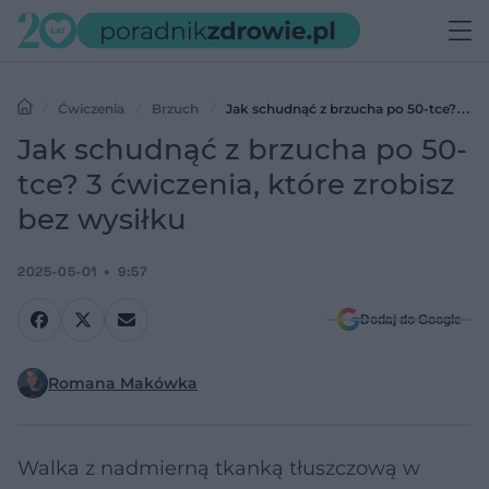
Ćwiczenia
Brzuch
Jak schudnąć z brzucha po 50-tce? 3
ćwiczenia, które zrobisz bez wysiłku
Jak schudnąć z brzucha po 50-
tce? 3 ćwiczenia, które zrobisz
bez wysiłku
2025-05-01
9:57
Dodaj do Google
Romana Makówka
Walka z nadmierną tkanką tłuszczową w