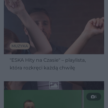
MUZYKA
"ESKA Hity na Czasie" – playlista,
która rozkręci każdą chwilę
5