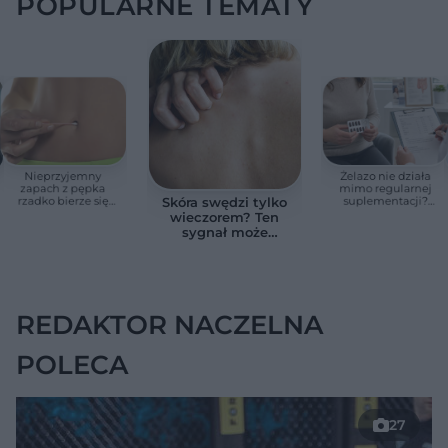
POPULARNE TEMATY
Nieprzyjemny
Żelazo nie działa
zapach z pępka
mimo regularnej
rzadko bierze się
suplementacji?
Skóra swędzi tylko
znikąd. Jeden objaw
Przyczyna może
wieczorem? Ten
zmienia wszystko
ukrywać się w
sygnał może
jelitach
wskazywać na
chorobę, która długo
nie daje objawów
REDAKTOR NACZELNA
POLECA
27