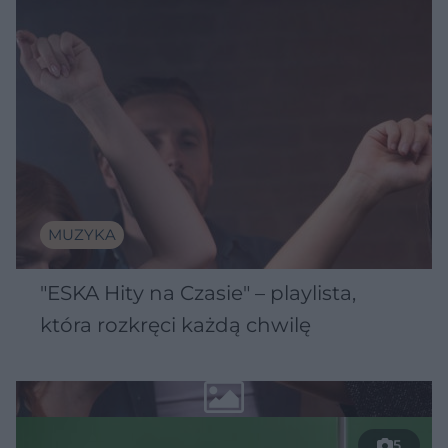
MUZYKA
"ESKA Hity na Czasie" – playlista,
która rozkręci każdą chwilę
5