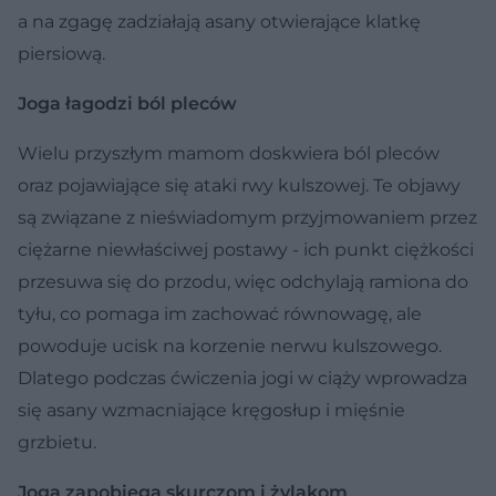
a na zgagę zadziałają asany otwierające klatkę
piersiową.
Joga łagodzi ból pleców
Wielu przyszłym mamom doskwiera ból pleców
oraz pojawiające się ataki rwy kulszowej. Te objawy
są związane z nieświadomym przyjmowaniem przez
ciężarne niewłaściwej postawy - ich punkt ciężkości
przesuwa się do przodu, więc odchylają ramiona do
tyłu, co pomaga im zachować równowagę, ale
powoduje ucisk na korzenie nerwu kulszowego.
Dlatego podczas ćwiczenia jogi w ciąży wprowadza
się asany wzmacniające kręgosłup i mięśnie
grzbietu.
Joga zapobiega skurczom i żylakom