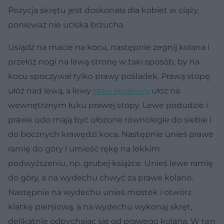
Pozycja skrętu jest doskonała dla kobiet w ciąży,
ponieważ nie uciska brzucha.
Usiądź na macie na kocu, następnie zegnij kolana i
przełóż nogi na lewą stronę w taki sposób, by na
kocu spoczywał tylko prawy pośladek. Prawą stopę
ułóż nad lewą, a lewy
staw skokowy
ułóż na
wewnętrznym łuku prawej stopy. Lewe podudzie i
prawe udo mają być ułożone równolegle do siebie i
do bocznych krawędzi koca. Następnie unieś prawe
ramię do góry i umieść rękę na lekkim
podwyższeniu, np. grubej książce. Unieś lewe ramię
do góry, a na wydechu chwyć za prawe kolano.
Następnie na wydechu unieś mostek i otwórz
klatkę piersiową, a na wydechu wykonaj skręt,
delikatnie odpychając się od prawego kolana. W ten