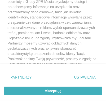
by było ci wygodnie. Rozluźnij głowę i szyję,
podmioty z Grupy ZPR Media uzyskujemy dostęp i
pozostań w tej pozycji kilka sekund i bardzo powoli
przechowujemy informacje na urządzeniu oraz
przetwarzamy dane osobowe, takie jak unikalne
wróć do pozycji wyjściowej.
identyfikatory, standardowe informacje wysyłane przez
urządzenie czy dane przeglądania w celu zapewniania
Ćwiczenie pomaga poradzić sobie z bólami pleców i
spersonalizowanych reklam, wybór spersonalizowanych
rwą kulszową, bezsennością i zawrotami głowy,
treści, pomiar reklam i treści, badanie odbiorców oraz
obniża ciśnienie krwi.
ulepszanie usług. Za zgodą Użytkownika my i Zaufani
Partnerzy możemy używać dokładnych danych
geolokalizacyjnych oraz aktywnie skanować
charakterystykę urządzenia do celów identyfikacji.
Ponieważ cenimy Twoją prywatność, prosimy o zgodę na
korzystanie z tych technologii poprzez kliknięcie
„Akceptuję”. Zgoda jest dobrowolna i zawsze możesz ją
zmienić/wycofać klikając przycisk ustawień prywatności
PARTNERZY
USTAWIENIA
znajdujący się w lewym dolnym rogu strony
. Niektóre
rodzaje przetwarzania danych nie wymagają zgody
Akceptuję
użytkownika, ale masz prawo sprzeciwić się takiemu
przetwarzaniu. Preferencje będą miały zastosowanie tylko
na tej witrynie.