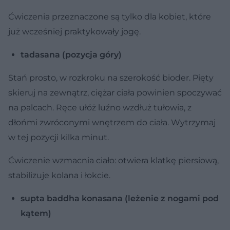
Ćwiczenia przeznaczone są tylko dla kobiet, które
już wcześniej praktykowały jogę.
tadasana (pozycja góry)
Stań prosto, w rozkroku na szerokość bioder. Pięty
skieruj na zewnątrz, ciężar ciała powinien spoczywać
na palcach. Ręce ułóż luźno wzdłuż tułowia, z
dłońmi zwróconymi wnętrzem do ciała. Wytrzymaj
w tej pozycji kilka minut.
Ćwiczenie wzmacnia ciało: otwiera klatkę piersiową,
stabilizuje kolana i łokcie.
supta baddha konasana (leżenie z nogami pod
kątem)