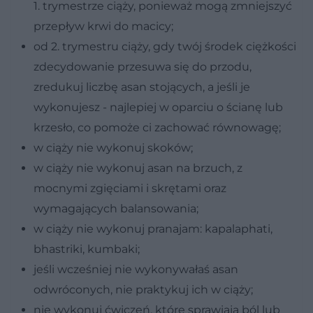
1. trymestrze ciąży, ponieważ mogą zmniejszyć
przepływ krwi do macicy;
od 2. trymestru ciąży, gdy twój środek ciężkości
zdecydowanie przesuwa się do przodu,
zredukuj liczbę asan stojących, a jeśli je
wykonujesz - najlepiej w oparciu o ścianę lub
krzesło, co pomoże ci zachować równowagę;
w ciąży nie wykonuj skoków;
w ciąży nie wykonuj asan na brzuch, z
mocnymi zgięciami i skrętami oraz
wymagających balansowania;
w ciąży nie wykonuj pranajam: kapalaphati,
bhastriki, kumbaki;
jeśli wcześniej nie wykonywałaś asan
odwróconych, nie praktykuj ich w ciąży;
nie wykonuj ćwiczeń, które sprawiają ból lub