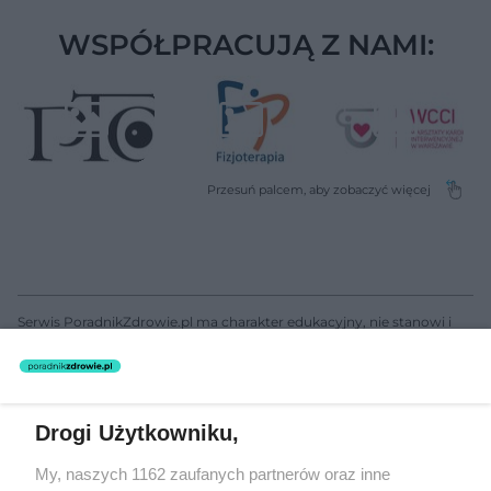
WSPÓŁPRACUJĄ Z NAMI:
Serwis PoradnikZdrowie.pl ma charakter edukacyjny, nie stanowi i
nie zastępuje porady lekarskiej. Redakcja serwisu dokłada wszelkich
starań, aby informacje w nim zawarte były poprawne merytorycznie,
jednakże decyzja dotycząca leczenia należy do lekarza. Redakcja i
wydawca serwisu nie ponoszą odpowiedzialności wynikającej z
zastosowania informacji zamieszczonych na stronach serwisu, który
nie prowadzi działalności leczniczej polegającej na udzielaniu
Drogi Użytkowniku,
świadczeń zdrowotnych w rozumieniu art. 3 ust 1 ustawy o
działalności leczniczej.
My, naszych 1162 zaufanych partnerów oraz inne