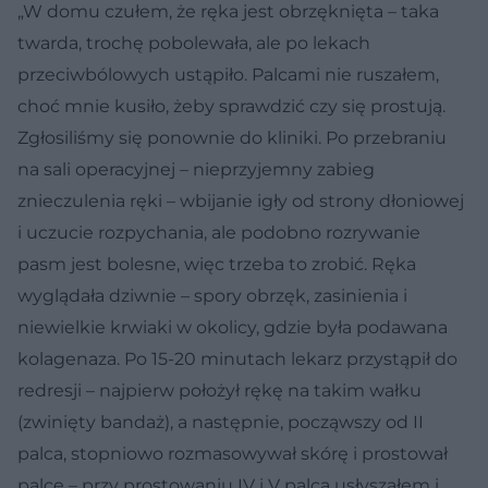
„W domu czułem, że ręka jest obrzęknięta – taka
twarda, trochę pobolewała, ale po lekach
przeciwbólowych ustąpiło. Palcami nie ruszałem,
choć mnie kusiło, żeby sprawdzić czy się prostują.
Zgłosiliśmy się ponownie do kliniki. Po przebraniu
na sali operacyjnej – nieprzyjemny zabieg
znieczulenia ręki – wbijanie igły od strony dłoniowej
i uczucie rozpychania, ale podobno rozrywanie
pasm jest bolesne, więc trzeba to zrobić. Ręka
wyglądała dziwnie – spory obrzęk, zasinienia i
niewielkie krwiaki w okolicy, gdzie była podawana
kolagenaza. Po 15-20 minutach lekarz przystąpił do
redresji – najpierw położył rękę na takim wałku
(zwinięty bandaż), a następnie, począwszy od II
palca, stopniowo rozmasowywał skórę i prostował
palce – przy prostowaniu IV i V palca usłyszałem i