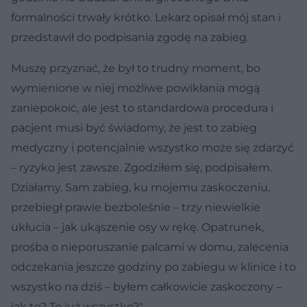
formalności trwały krótko. Lekarz opisał mój stan i
przedstawił do podpisania zgodę na zabieg.
Muszę przyznać, że był to trudny moment, bo
wymienione w niej możliwe powikłania mogą
zaniepokoić, ale jest to standardowa procedura i
pacjent musi być świadomy, że jest to zabieg
medyczny i potencjalnie wszystko może się zdarzyć
– ryzyko jest zawsze. Zgodziłem się, podpisałem.
Działamy. Sam zabieg, ku mojemu zaskoczeniu,
przebiegł prawie bezboleśnie – trzy niewielkie
ukłucia – jak ukąszenie osy w rękę. Opatrunek,
prośba o nieporuszanie palcami w domu, zalecenia
odczekania jeszcze godziny po zabiegu w klinice i to
wszystko na dziś – byłem całkowicie zaskoczony –
jak to? To już wszystko?"