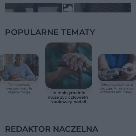
POPULARNE TEMATY
To nie zawsze
Długo czekali na tę
niestrawność. Te
decyzję. Ministerstwo
objawy mogą
rozszerza refundację
Ile maksymalnie
wskazywać na raka
pomp insulinowych
może żyć człowiek?
trzustki
Naukowcy podali
zaskakującą liczbę
REDAKTOR NACZELNA