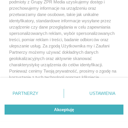
podmioty z Grupy ZPR Media uzyskujemy dostęp i
przechowujemy informacje na urządzeniu oraz
Żaden utwór zamieszczony w serwisie nie może być powielany i
przetwarzamy dane osobowe, takie jak unikalne
rozpowszechniany lub dalej rozpowszechniany w jakikolwiek sposób
(w tym także elektroniczny lub mechaniczny) na jakimkolwiek polu
identyfikatory, standardowe informacje wysyłane przez
eksploatacji w jakiejkolwiek formie, włącznie z umieszczaniem w
urządzenie czy dane przeglądania w celu zapewniania
Internecie bez pisemnej zgody właściciela praw. Jakiekolwiek użycie
spersonalizowanych reklam, wybór spersonalizowanych
lub wykorzystanie utworów w całości lub w części z naruszeniem
prawa, tzn. bez właściwej zgody, jest zabronione pod groźbą kary i
treści, pomiar reklam i treści, badanie odbiorców oraz
może być ścigane prawnie.
ulepszanie usług. Za zgodą Użytkownika my i Zaufani
Partnerzy możemy używać dokładnych danych
geolokalizacyjnych oraz aktywnie skanować
charakterystykę urządzenia do celów identyfikacji.
Ponieważ cenimy Twoją prywatność, prosimy o zgodę na
korzystanie z tych technologii poprzez kliknięcie
„Akceptuję”. Zgoda jest dobrowolna i zawsze możesz ją
O nas
zmienić/wycofać klikając przycisk ustawień prywatności
PARTNERZY
USTAWIENIA
Informacje prawne
znajdujący się w lewym dolnym rogu strony
. Niektóre
rodzaje przetwarzania danych nie wymagają zgody
Nasze serwisy
Akceptuję
użytkownika, ale masz prawo sprzeciwić się takiemu
przetwarzaniu. Preferencje będą miały zastosowanie tylko
© 2026 Grupa ZPR Media
na tej witrynie.