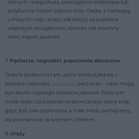
dolnych i kręgosłupa, przeciążenia śródstopia lub
przykurcze mięśni palców stóp. Osoby z nadwagą,
u których nogi i stopy, siłą rzeczy, są poddane
większym obciążeniom, również nie powinny
nosić klapek japonek.
7.
Pęcherze, nagniotki, poparzenia słoneczne
Otarcia (zwłaszcza tam, gdzie skóra styka się z
paskiem japonek),
nagniotki
, pęcherze – takie mogą
być skutki częstego noszenia japonek. Poza tym
może dojść od poparzenia słonecznego skóry stóp,
gdyż jest cała odsłoniona, a mało kiedy pamiętamy,
by posmarować je kremem z filtrem.
8.
Urazy