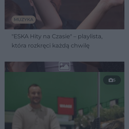
MUZYKA
"ESKA Hity na Czasie" – playlista,
która rozkręci każdą chwilę
5