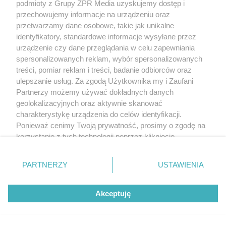
podmioty z Grupy ZPR Media uzyskujemy dostęp i
przechowujemy informacje na urządzeniu oraz
TEKST SPONSOROWANY
przetwarzamy dane osobowe, takie jak unikalne
Daleko do pięciu porcji dziennie.
identyfikatory, standardowe informacje wysyłane przez
urządzenie czy dane przeglądania w celu zapewniania
Badanie pokazuje, jak Polacy
spersonalizowanych reklam, wybór spersonalizowanych
naprawdę jedzą warzywa i owoce
treści, pomiar reklam i treści, badanie odbiorców oraz
ulepszanie usług. Za zgodą Użytkownika my i Zaufani
Partnerzy możemy używać dokładnych danych
geolokalizacyjnych oraz aktywnie skanować
charakterystykę urządzenia do celów identyfikacji.
Ponieważ cenimy Twoją prywatność, prosimy o zgodę na
korzystanie z tych technologii poprzez kliknięcie
„Akceptuję”. Zgoda jest dobrowolna i zawsze możesz ją
zmienić/wycofać klikając przycisk ustawień prywatności
PARTNERZY
USTAWIENIA
znajdujący się w lewym dolnym rogu strony
. Niektóre
rodzaje przetwarzania danych nie wymagają zgody
Akceptuję
użytkownika, ale masz prawo sprzeciwić się takiemu
przetwarzaniu. Preferencje będą miały zastosowanie tylko
na tej witrynie.