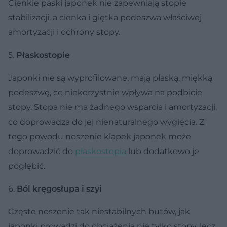
Cienkie paski japonek nie zapewniają stopie
stabilizacji, a cienka i giętka podeszwa właściwej
amortyzacji i ochrony stopy.
5.
Płaskostopie
Japonki nie są wyprofilowane, mają płaską, miękką
podeszwę, co niekorzystnie wpływa na podbicie
stopy. Stopa nie ma żadnego wsparcia i amortyzacji,
co doprowadza do jej nienaturalnego wygięcia. Z
tego powodu noszenie klapek japonek może
doprowadzić do
płaskostopia
lub dodatkowo je
pogłębić.
6.
Ból kręgosłupa i szyi
Częste noszenie tak niestabilnych butów, jak
japonki prowadzi do obciążenia nie tylko stopy, lecz