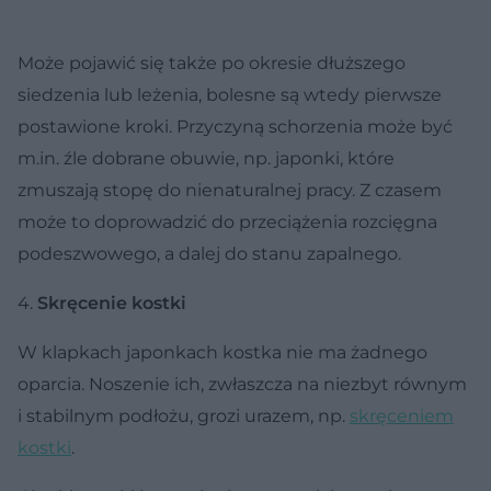
Może pojawić się także po okresie dłuższego
siedzenia lub leżenia, bolesne są wtedy pierwsze
postawione kroki. Przyczyną schorzenia może być
m.in. źle dobrane obuwie, np. japonki, które
zmuszają stopę do nienaturalnej pracy. Z czasem
może to doprowadzić do przeciążenia rozcięgna
podeszwowego, a dalej do stanu zapalnego.
4.
Skręcenie kostki
W klapkach japonkach kostka nie ma żadnego
oparcia. Noszenie ich, zwłaszcza na niezbyt równym
i stabilnym podłożu, grozi urazem, np.
skręceniem
kostki
.