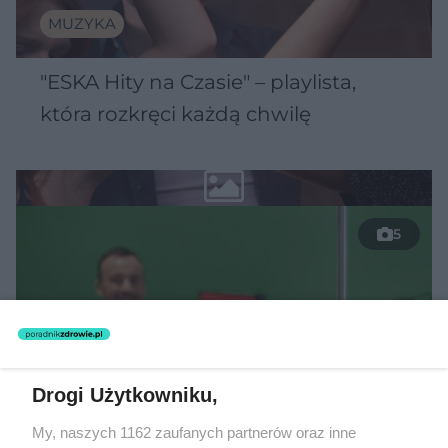
MUZYKA
"ESKA Hity na Czasie" – playlista,
która rozkręci każdą chwilę
5
Drogi Użytkowniku,
My, naszych 1162 zaufanych partnerów oraz inne