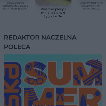
Tak zwiększysz
Skóra swędzi tylko
wchłanianie żelaza z
wieczorem? Ten
diety. Te połączenia
sygnał może
Prostsze plecy i
produktów
wskazywać na
mniej bólu w 6
pomagają przy
chorobę, która długo
tygodni. Te
anemii
nie daje objawów
ćwiczenia
pomagają
zmniejszyć wdowi
garb
REDAKTOR NACZELNA
POLECA