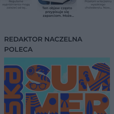
Regularne
Przełom w leczeniu
wypróżnienia mogą
wysokiego
zależeć od tej
cholesterolu. Nowa
Ten objaw często
witaminy. Odkrycie
terapia zmniejszyła
przypisuje się
zaskoczyło
LDL o ponad połowę
zaparciom. Może
naukowców
jednak wskazywać
na chorobę jelita
REDAKTOR NACZELNA
POLECA