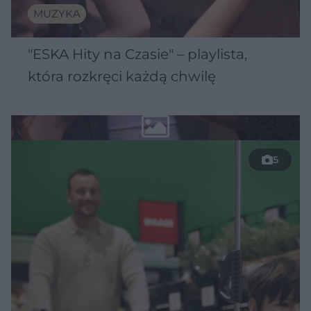
MUZYKA
"ESKA Hity na Czasie" – playlista,
która rozkręci każdą chwilę
5