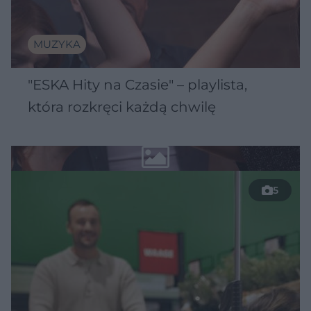
MUZYKA
"ESKA Hity na Czasie" – playlista,
która rozkręci każdą chwilę
5