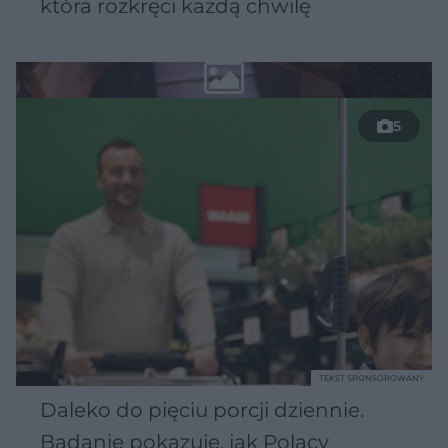
która rozkręci każdą chwilę
5
TEKST SPONSOROWANY
Daleko do pięciu porcji dziennie.
Badanie pokazuje, jak Polacy