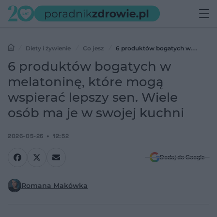
Diety i żywienie
Co jesz
6 produktów bogatych w
melatoninę, które mogą wspierać lepszy sen. Wiele osób ma je w
6 produktów bogatych w
swojej kuchni
melatoninę, które mogą
wspierać lepszy sen. Wiele
osób ma je w swojej kuchni
2026-05-26
12:52
Dodaj do Google
Romana Makówka