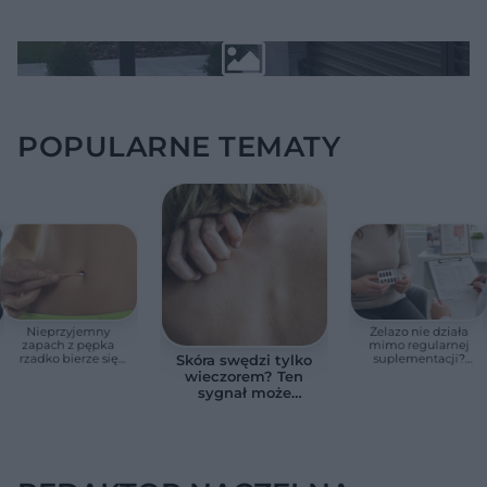
POPULARNE TEMATY
Nieprzyjemny
Żelazo nie działa
zapach z pępka
mimo regularnej
rzadko bierze się
suplementacji?
Skóra swędzi tylko
znikąd. Jeden objaw
Przyczyna może
wieczorem? Ten
zmienia wszystko
ukrywać się w
sygnał może
jelitach
wskazywać na
chorobę, która długo
nie daje objawów