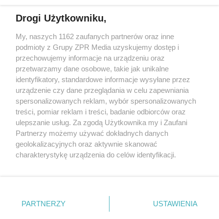
działalności leczniczej.
Drogi Użytkowniku,
Żaden utwór zamieszczony w serwisie nie może być powielany i
My, naszych 1162 zaufanych partnerów oraz inne
rozpowszechniany lub dalej rozpowszechniany w jakikolwiek sposób
podmioty z Grupy ZPR Media uzyskujemy dostęp i
(w tym także elektroniczny lub mechaniczny) na jakimkolwiek polu
eksploatacji w jakiejkolwiek formie, włącznie z umieszczaniem w
przechowujemy informacje na urządzeniu oraz
Internecie bez pisemnej zgody właściciela praw. Jakiekolwiek użycie
przetwarzamy dane osobowe, takie jak unikalne
lub wykorzystanie utworów w całości lub w części z naruszeniem
identyfikatory, standardowe informacje wysyłane przez
prawa, tzn. bez właściwej zgody, jest zabronione pod groźbą kary i
może być ścigane prawnie.
urządzenie czy dane przeglądania w celu zapewniania
spersonalizowanych reklam, wybór spersonalizowanych
treści, pomiar reklam i treści, badanie odbiorców oraz
ulepszanie usług. Za zgodą Użytkownika my i Zaufani
Partnerzy możemy używać dokładnych danych
geolokalizacyjnych oraz aktywnie skanować
charakterystykę urządzenia do celów identyfikacji.
O nas
Ponieważ cenimy Twoją prywatność, prosimy o zgodę na
korzystanie z tych technologii poprzez kliknięcie
Informacje prawne
„Akceptuję”. Zgoda jest dobrowolna i zawsze możesz ją
zmienić/wycofać klikając przycisk ustawień prywatności
Nasze serwisy
PARTNERZY
USTAWIENIA
znajdujący się w lewym dolnym rogu strony
. Niektóre