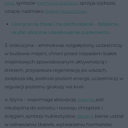
krwi
, syntezie
hormonu wzrostu
, sprzyja szybszej
utracie nadmiaru
tkanki tłuszczowej.
Leucyna na masę i na odchudzanie - działanie,
skutki uboczne i dawkowanie suplementu
3. izoleucyna – aminokwas rozgałęziony, uczestniczy
w budowie mięśni, chroni przed rozpadem białek
mięśniowych spowodowanym aktywnością i
stresem, przyspiesza regenerację po urazach,
zwiększa siłę, podnosi poziom energii, uczestniczy w
regulacji poziomu glukozy we krwi.
4. lizyna – wspomaga absorpcję
wapnia
, jest
niezbędna do wzrostu i rozwoju chrząstek i
ścięgien, syntezy nukleotydów,
laktacji
, bierze udział
w odnawianiu tkanek, wytwarzaniu hormonów,