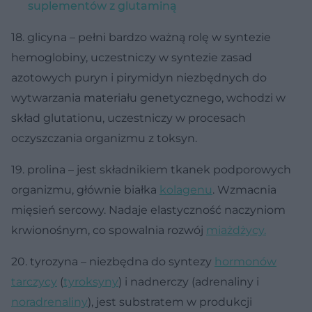
suplementów z glutaminą
18. glicyna – pełni bardzo ważną rolę w syntezie
hemoglobiny, uczestniczy w syntezie zasad
azotowych puryn i pirymidyn niezbędnych do
wytwarzania materiału genetycznego, wchodzi w
skład glutationu, uczestniczy w procesach
oczyszczania organizmu z toksyn.
19. prolina – jest składnikiem tkanek podporowych
organizmu, głównie białka
kolagenu
. Wzmacnia
mięsień sercowy. Nadaje elastyczność naczyniom
krwionośnym, co spowalnia rozwój
miażdżycy.
20. tyrozyna – niezbędna do syntezy
hormonów
tarczycy
(
tyroksyny
) i nadnerczy (adrenaliny i
noradrenaliny
), jest substratem w produkcji