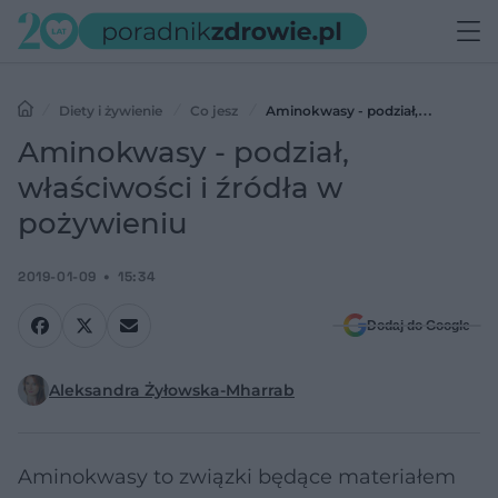
Diety i żywienie
Co jesz
Aminokwasy - podział,
właściwości i źródła w pożywieniu
Aminokwasy - podział,
właściwości i źródła w
pożywieniu
2019-01-09
15:34
Dodaj do Google
Aleksandra Żyłowska-Mharrab
Aminokwasy to związki będące materiałem