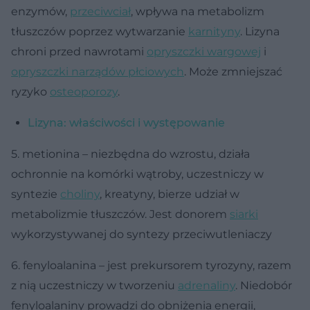
enzymów,
przeciwciał
, wpływa na metabolizm
tłuszczów poprzez wytwarzanie
karnityny
. Lizyna
chroni przed nawrotami
opryszczki wargowej
i
opryszczki narządów płciowych
. Może zmniejszać
ryzyko
osteoporozy
.
Lizyna: właściwości i występowanie
5. metionina – niezbędna do wzrostu, działa
ochronnie na komórki wątroby, uczestniczy w
syntezie
choliny
, kreatyny, bierze udział w
metabolizmie tłuszczów. Jest donorem
siarki
wykorzystywanej do syntezy przeciwutleniaczy
6. fenyloalanina – jest prekursorem tyrozyny, razem
z nią uczestniczy w tworzeniu
adrenaliny
. Niedobór
fenyloalaniny prowadzi do obniżenia energii,