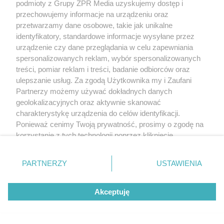
podmioty z Grupy ZPR Media uzyskujemy dostęp i
zasadowym
przechowujemy informacje na urządzeniu oraz
grupa karboksylowa -COOH o charakterze
przetwarzamy dane osobowe, takie jak unikalne
identyfikatory, standardowe informacje wysyłane przez
kwasowym
urządzenie czy dane przeglądania w celu zapewniania
wodór -H
spersonalizowanych reklam, wybór spersonalizowanych
łańcuch boczny -R, który jest inny dla każdego
treści, pomiar reklam i treści, badanie odbiorców oraz
ulepszanie usług. Za zgodą Użytkownika my i Zaufani
aminokwasu
Partnerzy możemy używać dokładnych danych
geolokalizacyjnych oraz aktywnie skanować
charakterystykę urządzenia do celów identyfikacji.
Niektóre aminokwasy posiadają grupę iminową -
Ponieważ cenimy Twoją prywatność, prosimy o zgodę na
NH, wodorotlenową -OH, wodorosiarczkową -SH,
korzystanie z tych technologii poprzez kliknięcie
pierścień aromatyczny (płaski pierścień z
„Akceptuję”. Zgoda jest dobrowolna i zawsze możesz ją
połączonych atomów węgla lub węgla i innych
zmienić/wycofać klikając przycisk ustawień prywatności
PARTNERZY
USTAWIENIA
znajdujący się w lewym dolnym rogu strony
. Niektóre
pierwiastków zawierający wiązania
rodzaje przetwarzania danych nie wymagają zgody
zdelokalizowane) lub pierścień heterocykliczny (z
Akceptuję
użytkownika, ale masz prawo sprzeciwić się takiemu
co najmniej jednym atomem w pierścieniu innym
przetwarzaniu. Preferencje będą miały zastosowanie tylko
niż węgiel).
na tej witrynie.