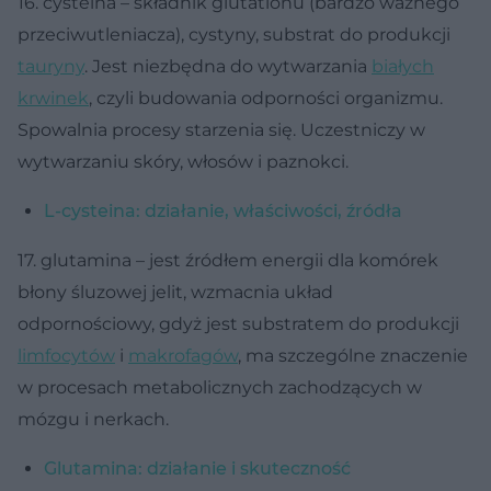
16. cysteina – składnik glutationu (bardzo ważnego
przeciwutleniacza), cystyny, substrat do produkcji
tauryny
. Jest niezbędna do wytwarzania
białych
krwinek
, czyli budowania odporności organizmu.
Spowalnia procesy starzenia się. Uczestniczy w
wytwarzaniu skóry, włosów i paznokci.
L-cysteina: działanie, właściwości, źródła
17. glutamina – jest źródłem energii dla komórek
błony śluzowej jelit, wzmacnia układ
odpornościowy, gdyż jest substratem do produkcji
limfocytów
i
makrofagów
, ma szczególne znaczenie
w procesach metabolicznych zachodzących w
mózgu i nerkach.
Glutamina: działanie i skuteczność