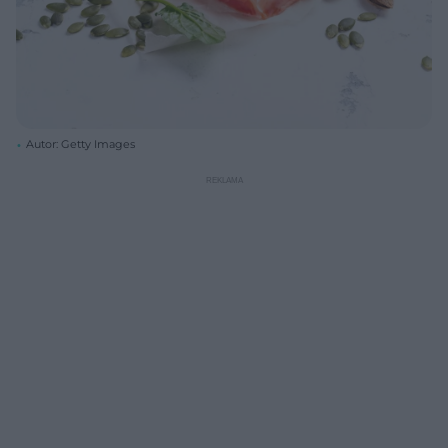
Autor: Getty Images