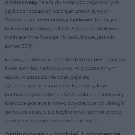
Aminokwasy
należą do związków organicznych,
czyli pochodzących od organizmów żywych.
Wyróżnia się
aminokwasy białkowe
(budujące
białka organizmów, jest ich 20) oraz niebiałkowe
(pełniące inne funkcje niż budulcowe, jest ich
ponad 300).
Nazwa „aminokwas” jest skrótem od pełnej nazwy:
kwas α-amino karboksylowy. W powszechnym
użyciu w zasadzie nie posługuje się
systematycznymi nazwami tych związków
pochodzącymi z chemii. Szczególnie aminokwasy
białkowe posiadają nazwy zwyczajowe. W biologii i
genetyce stosuje się trzyliterowe i jednoliterowe
skróty nazw aminokwasów białkowych.
Aminokwasy - podział. Endogenne,