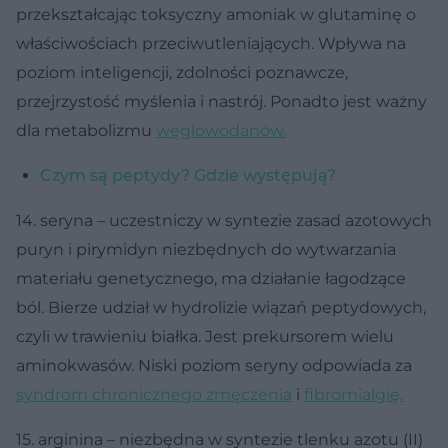
przekształcając toksyczny amoniak w glutaminę o
właściwościach przeciwutleniających. Wpływa na
poziom inteligencji, zdolności poznawcze,
przejrzystość myślenia i nastrój. Ponadto jest ważny
dla metabolizmu
węglowodanów.
Czym są peptydy? Gdzie występują?
14. seryna – uczestniczy w syntezie zasad azotowych
puryn i pirymidyn niezbędnych do wytwarzania
materiału genetycznego, ma działanie łagodzące
ból. Bierze udział w hydrolizie wiązań peptydowych,
czyli w trawieniu białka. Jest prekursorem wielu
aminokwasów. Niski poziom seryny odpowiada za
syndrom chronicznego zmęczenia
i
fibromialgię.
15. arginina – niezbędna w syntezie tlenku azotu (II)