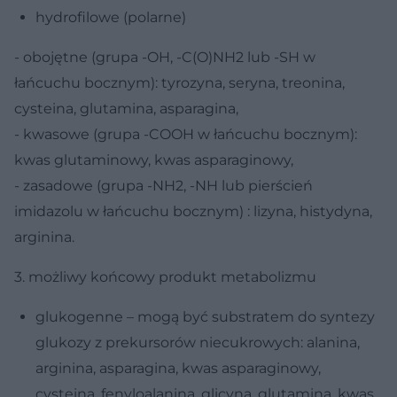
hydrofilowe (polarne)
- obojętne (grupa -OH, -C(O)NH2 lub -SH w
łańcuchu bocznym): tyrozyna, seryna, treonina,
cysteina, glutamina, asparagina,
- kwasowe (grupa -COOH w łańcuchu bocznym):
kwas glutaminowy, kwas asparaginowy,
- zasadowe (grupa -NH2, -NH lub pierścień
imidazolu w łańcuchu bocznym) : lizyna, histydyna,
arginina.
3. możliwy końcowy produkt metabolizmu
glukogenne – mogą być substratem do syntezy
glukozy z prekursorów niecukrowych: alanina,
arginina, asparagina, kwas asparaginowy,
cysteina, fenyloalanina, glicyna, glutamina, kwas