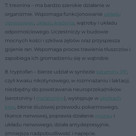
7. treonina – ma bardzo szerokie działanie w
organizmie. Wspomaga funkcjonowanie
układu
nerwowego
,
układu krążenia
, wątroby i układu
odpornościowego. Uczestniczy w budowie
mocnych kości i szkliwa zębów oraz przyspiesza
gojenie ran. Wspomaga proces trawienia tłuszczów i
zapobiega ich gromadzeniu się w wątrobie
8. tryptofan – bierze udział w syntezie
witaminy PP
,
czyli kwasu nikotynowego, w rozmnażaniu i laktacji,
niezbędny do powstawania neuroprzekaźników
(serotoniny i
melatoniny
), występuje w
płytkach
krwi
, błonie śluzowej przewodu pokarmowego,
tkance nerwowej, poprawia działanie
mózgu
i
układu nerwowego, działa antydepresyjnie,
zmniejsza nadpobudliwość i napięcie.