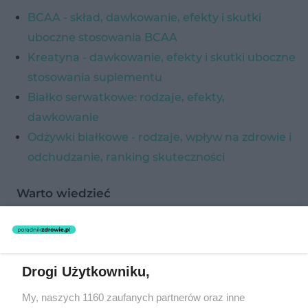
BCAA - skład, dawkowanie, efekty i skutki
uboczne stosowania BCAA
Kreatyna - dawkowanie, efekty i skutki uboczne
stosowania suplementu
Białko serwatkowe: rodzaje, efekty,
dawkowanie
Odżywki białkowe - rodzaje, wpływ na zdrowie i
odchudzanie, ranking skuteczności
Warto wiedzieć
Aminokwasy - budowa
Każdy aminokwas zawiera w swojej budowie
Drogi Użytkowniku,
węgiel α, do którego przyłączone są:
My, naszych 1160 zaufanych partnerów oraz inne
grupa aminowa -NH2 o charakterze