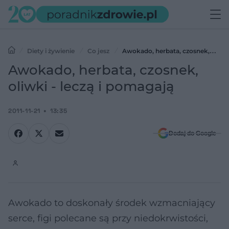
Diety i żywienie
Co jesz
Awokado, herbata, czosnek,
oliwki - leczą i pomagają
Awokado, herbata, czosnek,
oliwki - leczą i pomagają
2011-11-21
13:35
Dodaj do Google
Awokado to doskonały środek wzmacniający
serce, figi polecane są przy niedokrwistości,