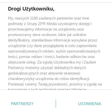
Drogi Użytkowniku,
Żaden utwór zamieszczony w serwisie nie może być powielany i
My, naszych 1160 zaufanych partnerów oraz inne
rozpowszechniany lub dalej rozpowszechniany w jakikolwiek sposób
(w tym także elektroniczny lub mechaniczny) na jakimkolwiek polu
podmioty z Grupy ZPR Media uzyskujemy dostęp i
eksploatacji w jakiejkolwiek formie, włącznie z umieszczaniem w
przechowujemy informacje na urządzeniu oraz
Internecie bez pisemnej zgody właściciela praw. Jakiekolwiek użycie
przetwarzamy dane osobowe, takie jak unikalne
lub wykorzystanie utworów w całości lub w części z naruszeniem
prawa, tzn. bez właściwej zgody, jest zabronione pod groźbą kary i
identyfikatory, standardowe informacje wysyłane przez
może być ścigane prawnie.
urządzenie czy dane przeglądania w celu zapewniania
spersonalizowanych reklam, wybór spersonalizowanych
treści, pomiar reklam i treści, badanie odbiorców oraz
ulepszanie usług. Za zgodą Użytkownika my i Zaufani
Partnerzy możemy używać dokładnych danych
geolokalizacyjnych oraz aktywnie skanować
charakterystykę urządzenia do celów identyfikacji.
O nas
Ponieważ cenimy Twoją prywatność, prosimy o zgodę na
korzystanie z tych technologii poprzez kliknięcie
Informacje prawne
„Akceptuję”. Zgoda jest dobrowolna i zawsze możesz ją
Nasze serwisy
zmienić/wycofać klikając przycisk ustawień prywatności
PARTNERZY
USTAWIENIA
znajdujący się w lewym dolnym rogu strony
. Niektóre
© 2026 Grupa ZPR Media