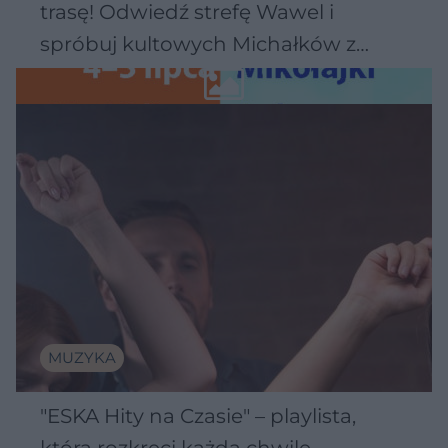
trasę! Odwiedź strefę Wawel i
spróbuj kultowych Michałków z
Wawelu
MUZYKA
"ESKA Hity na Czasie" – playlista,
która rozkręci każdą chwilę