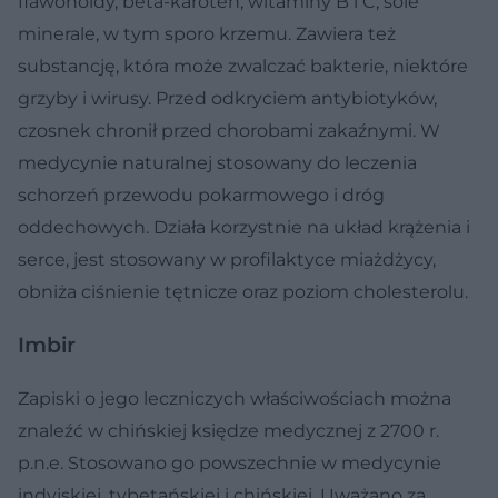
flawonoidy, beta-karoten, witaminy B i C, sole
minerale, w tym sporo krzemu. Zawiera też
substancję, która może zwalczać bakterie, niektóre
grzyby i wirusy. Przed odkryciem antybiotyków,
czosnek chronił przed chorobami zakaźnymi. W
medycynie naturalnej stosowany do leczenia
schorzeń przewodu pokarmowego i dróg
oddechowych. Działa korzystnie na układ krążenia i
serce, jest stosowany w profilaktyce miażdżycy,
obniża ciśnienie tętnicze oraz poziom cholesterolu.
Imbir
Zapiski o jego leczniczych właściwościach można
znaleźć w chińskiej księdze medycznej z 2700 r.
p.n.e. Stosowano go powszechnie w medycynie
indyjskiej, tybetańskiej i chińskiej. Uważano za