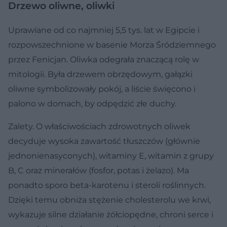
Drzewo oliwne, oliwki
Uprawiane od co najmniej 5,5 tys. lat w Egipcie i
rozpowszechnione w basenie Morza Śródziemnego
przez Fenicjan. Oliwka odegrała znaczącą rolę w
mitologii. Była drzewem obrzędowym, gałązki
oliwne symbolizowały pokój, a liście święcono i
palono w domach, by odpędzić złe duchy.
Zalety. O właściwościach zdrowotnych oliwek
decyduje wysoka zawartość tłuszczów (głównie
jednonienasyconych), witaminy E, witamin z grupy
B, C oraz minerałów (fosfor, potas i żelazo). Ma
ponadto sporo beta-karotenu i steroli roślinnych.
Dzięki temu obniża stężenie cholesterolu we krwi,
wykazuje silne działanie żółciopędne, chroni serce i