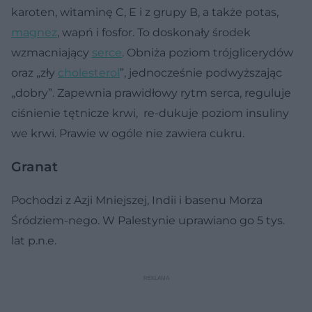
karoten, witaminę C, E i z grupy B, a także potas,
magnez
, wapń i fosfor. To doskonały środek
wzmacniający
serce
. Obniża poziom trójglicerydów
oraz „zły
cholesterol
”, jednocześnie podwyższając
„dobry”. Zapewnia prawidłowy rytm serca, reguluje
ciśnienie tętnicze krwi, re-dukuje poziom insuliny
we krwi. Prawie w ogóle nie zawiera cukru.
Granat
Pochodzi z Azji Mniejszej, Indii i basenu Morza
Śródziem-nego. W Palestynie uprawiano go 5 tys.
lat p.n.e.