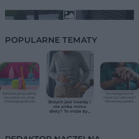
POPULARNE TEMATY
Zdrowie jamy ustnej
Ile maksymalnie
nie jedzie na urlop.
może żyć człowiek?
Dlaczego podczas
Naukowcy podali
Brzuch jest twardy i
wakacji nie warto
zaskakującą liczbę
nie znika mimo
zapominać o
diety? To może być
przestrzeniach
wodobrzusze, nie
międzyzębowych?
zwykłe wzdęcia
REDAKTOR NACZELNA