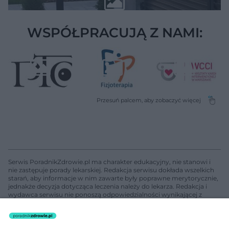
WSPÓŁPRACUJĄ Z NAMI:
Serwis PoradnikZdrowie.pl ma charakter edukacyjny, nie stanowi i
nie zastępuje porady lekarskiej. Redakcja serwisu dokłada wszelkich
starań, aby informacje w nim zawarte były poprawne merytorycznie,
jednakże decyzja dotycząca leczenia należy do lekarza. Redakcja i
wydawca serwisu nie ponoszą odpowiedzialności wynikającej z
zastosowania informacji zamieszczonych na stronach serwisu, który
nie prowadzi działalności leczniczej polegającej na udzielaniu
świadczeń zdrowotnych w rozumieniu art. 3 ust 1 ustawy o
działalności leczniczej.