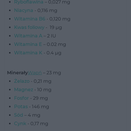
Ryboflawina
– 0,027 mg
Niacyna
- 0,116 mg
Witamina B6
- 0,120 mg
Kwas foliowy
- 19 µg
Witamina A
– 2 IU
Witamina E
– 0.02 mg
Witamina K
- 0.4 µg
Minerały
Wapń
– 23 mg
Żelazo
- 0,21 mg
Magnez
- 10 mg
Fosfor
- 29 mg
Potas
- 146 mg
Sód
– 4 mg
Cynk
- 0,17 mg