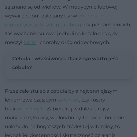
są znane są od wieków. W medycynie ludowej
wywar z cebuli zalecany był w
chorobach
reumatycznych
,
syrop z cebuli
przy przeziębieniach,
zaś wąchanie surowej cebuli odkażało nos gdy
męczył
katar
i choroby dróg oddechowych.
Cebula - właściwości. Dlaczego warto jeść
cebulę?
Przez całe stulecia cebula była najcenniejszym
lekiem zwalczającym
szkorbut
, czyli ostry
brak
witaminy C
. Zabierali ją w dalekie rejsy
marynarze, kupcy, wielorybnicy. I choć cebula nie
należy do najbogatszych źródeł tej witaminy, to
jednak jej dostępność i skuteczność działania