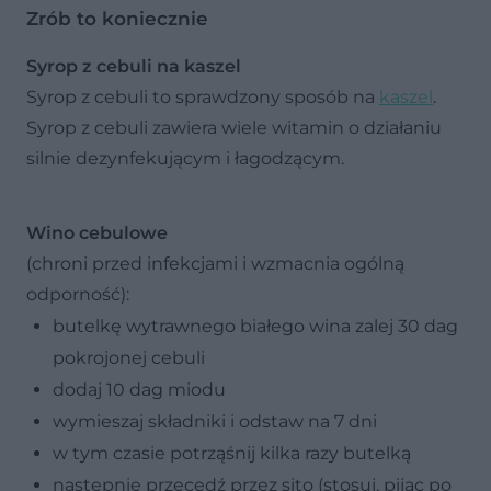
Zrób to koniecznie
Syrop z cebuli na kaszel
Syrop z cebuli to sprawdzony sposób na
kaszel
.
Syrop z cebuli zawiera wiele witamin o działaniu
silnie dezynfekującym i łagodzącym.
Wino cebulowe
(chroni przed infekcjami i wzmacnia ogólną
odporność):
butelkę wytrawnego białego wina zalej 30 dag
pokrojonej cebuli
dodaj 10 dag miodu
wymieszaj składniki i odstaw na 7 dni
w tym czasie potrząśnij kilka razy butelką
następnie przecedź przez sito (stosuj, pijąc po