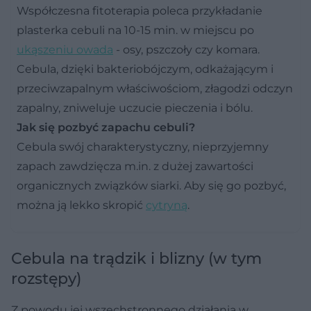
Współczesna fitoterapia poleca przykładanie
plasterka cebuli na 10-15 min. w miejscu po
ukąszeniu owada
- osy, pszczoły czy komara.
Cebula, dzięki bakteriobójczym, odkażającym i
przeciwzapalnym właściwościom, złagodzi odczyn
zapalny, zniweluje uczucie pieczenia i bólu.
Jak się pozbyć zapachu cebuli?
Cebula swój charakterystyczny, nieprzyjemny
zapach zawdzięcza m.in. z dużej zawartości
organicznych związków siarki. Aby się go pozbyć,
można ją lekko skropić
cytryną
.
Cebula na trądzik i blizny (w tym
rozstępy)
Z powodu jej wszechstronnego działania w