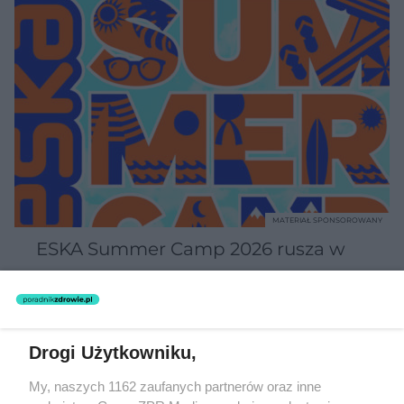
MATERIAŁ SPONSOROWANY
ESKA Summer Camp 2026 rusza w
trasę! Odwiedź strefę Wawel i
spróbuj kultowych Michałków z
Wawelu
Drogi Użytkowniku,
My, naszych 1162 zaufanych partnerów oraz inne