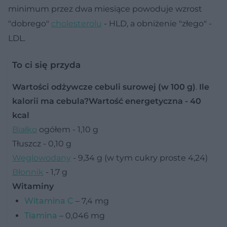
minimum przez dwa miesiące powoduje wzrost
"dobrego"
cholesterolu
- HLD, a obniżenie "złego" -
LDL.
To ci się przyda
Wartości odżywcze cebuli surowej (w 100 g)
.
Ile
kalorii ma cebula?
Wartość energetyczna - 40
kcal
Białko
ogółem - 1,10 g
Tłuszcz - 0,10 g
Węglowodany
- 9,34 g (w tym cukry proste 4,24)
Błonnik
- 1,7 g
Witaminy
Witamina C
– 7,4 mg
Tiamina
– 0,046 mg