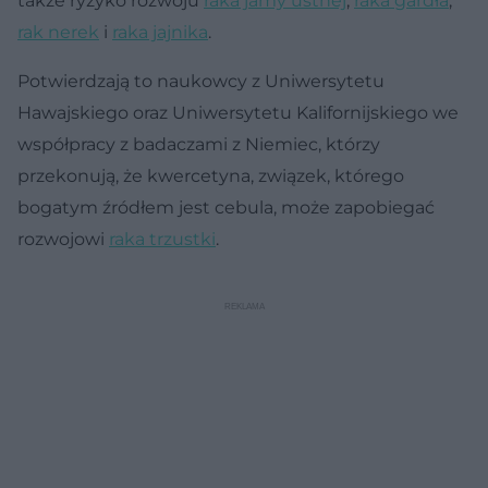
także ryzyko rozwoju
raka jamy ustnej
,
raka gardła
,
rak nerek
i
raka jajnika
.
Potwierdzają to naukowcy z Uniwersytetu
Hawajskiego oraz Uniwersytetu Kalifornijskiego we
współpracy z badaczami z Niemiec, którzy
przekonują, że kwercetyna, związek, którego
bogatym źródłem jest cebula, może zapobiegać
rozwojowi
raka trzustki
.