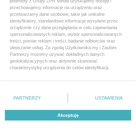
podmioty z Grupy ZPR Media uzyskujemy dostęp i
przechowujemy informacje na urządzeniu oraz
przetwarzamy dane osobowe, takie jak unikalne
identyfikatory, standardowe informacje wysyłane przez
urządzenie czy dane przeglądania w celu zapewniania
spersonalizowanych reklam, wybór spersonalizowanych
treści, pomiar reklam i treści, badanie odbiorców oraz
ulepszanie usług. Za zgodą Użytkownika my i Zaufani
Partnerzy możemy używać dokładnych danych
geolokalizacyjnych oraz aktywnie skanować
MUZYKA
charakterystykę urządzenia do celów identyfikacji.
Ponieważ cenimy Twoją prywatność, prosimy o zgodę na
"ESKA Hity na Czasie" – playlista,
korzystanie z tych technologii poprzez kliknięcie
„Akceptuję”. Zgoda jest dobrowolna i zawsze możesz ją
która rozkręci każdą chwilę
zmienić/wycofać klikając przycisk ustawień prywatności
PARTNERZY
USTAWIENIA
znajdujący się w lewym dolnym rogu strony
. Niektóre
rodzaje przetwarzania danych nie wymagają zgody
Akceptuję
użytkownika, ale masz prawo sprzeciwić się takiemu
przetwarzaniu. Preferencje będą miały zastosowanie tylko
5
na tej witrynie.